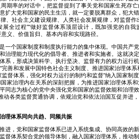
史周期率的对话中，把监督提到了事关党和国家生死存亡
意扩大党和国家的民主生活，就一定要脱离群众，犯大
律、社会主义建设规律、人类社会发展规律，对监督作
发展全过程”“做好监督体系顶层设计，既加强党的自我
要意义、价值旨归、基本内容和实现路径。
是一个国家制度和制度执行能力的集中体现。中国共产
和治理能力现代化的倡导者、推进者和实施者。这就决
体系，形成决策科学、执行坚决、监督有力的权力运行
“完善和发展中国特色社会主义制度、推进国家治理体系
家监督体系，强化对权力运行的制约和监督”纳入国家制
和国家治理内在关系的深刻把握，为推进国家治理体系和
平同志为核心的党中央强化党和国家的监督效能和治理
，推动各类监督贯通协调，依规治党和依法治国互促并进
治理体系同向共趋、同频共振
推进，党和国家监督体系已进入系统集成、协同高效的
监督体系契合党的领导体制，融入国家治理体系，推动