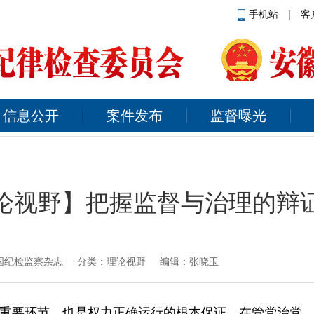
手机站
|
客
信息公开
案件发布
监督曝光
论视野】把握监督与治理的辩
国纪检监察杂志
分类：理论视野 编辑：张晓玉
重要环节，也是权力正确运行的根本保证，在管党治党