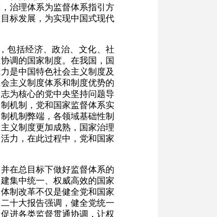
障，治理体系为监督体系指引方
值目标发展，为实现中国式现代
，包括经济、政治、文化、社
互协调的国家制度。在我国，国
能力是中国特色社会主义制度及
社会主义制度体系和制度优势的
同志为核心的党中央坚持问题导
体制机制，党和国家监督体系实
体制机制弊端，各领域基础性制
会主义制度更加成熟，国家治理
展活力，在此过程中，党和国家
，并在总目标下做好监督体系的
构建集中统一、权威高效的国家
察体制改革不仅是健全党和国家
的二十大报告强调，健全党统一
，促进各类监督贯通协调，让权