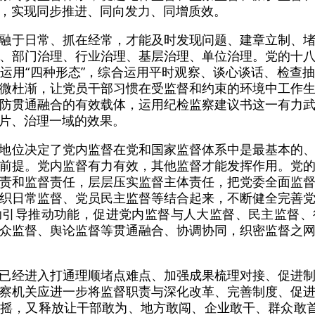
，实现同步推进、同向发力、同增质效。
融于日常、抓在经常，才能及时发现问题、建章立制、
、部门治理、行业治理、基层治理、单位治理。党的十
运用“四种形态”，综合运用平时观察、谈心谈话、检查
微杜渐，让党员干部习惯在受监督和约束的环境中工作
防贯通融合的有效载体，运用纪检监察建议书这一有力
片、治理一域的效果。
地位决定了党内监督在党和国家监督体系中是最基本的
前提。党内监督有力有效，其他监督才能发挥作用。党
责和监督责任，层层压实监督主体责任，把党委全面监
织日常监督、党员民主监督等结合起来，不断健全完善
助引导推动功能，促进党内监督与人大监督、民主监督、
众监督、舆论监督等贯通融合、协调协同，织密监督之
已经进入打通理顺堵点难点、加强成果梳理对接、促进
察机关应进一步将监督职责与深化改革、完善制度、促
摇，又释放让干部敢为、地方敢闯、企业敢干、群众敢首