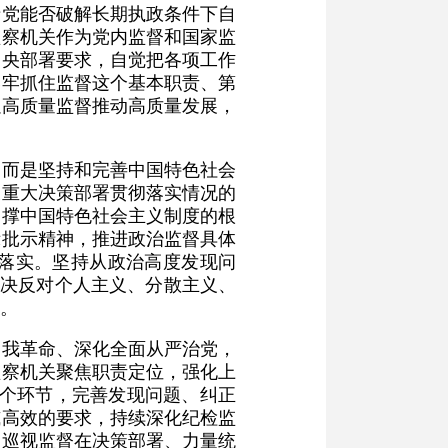
产党能否破解长期执政条件下自
监察机关作为党内监督和国家监
中央部署要求，自觉把各项工作
牢牢抓住监督这个基本职责、第
以高质量监督推动高质量发展，
，而是坚持和完善中国特色社会
及重大决策部署贯彻落实情况的
支撑中国特色社会主义制度的根
示批示精神，推进政治监督具体
落实。坚持从政治高度发现问
坚决反对个人主义、分散主义、
。
自我革命、深化全面从严治党，
监察机关聚焦职责定位，强化上
各个环节，完善发现问题、纠正
威高效的要求，持续深化纪检监
、巡视监督在决策部署、力量统