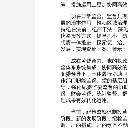
筹、措施运用上更加协同高效
功在日常监督。监督只有
展的治本作用，推动区域治理
持纪在法前、纪严于法，深化
访举报等方式，抓早抓小、防
想腐一体推进，探索惩、治、
发展，实现查处一案、警示一
成在监督合力。党的执政
督体系系统集成、协同高效的
党委领导下，一体履行协助职
作部门职能监督、党的基层组
导，强化纪委监委监督的协
督、财会监督、统计监督、群
理成果有效转化运用。
当前，纪检监察体制改革
阶段。新的发展阶段，纪检监
调、严的措施、严的氛围不动