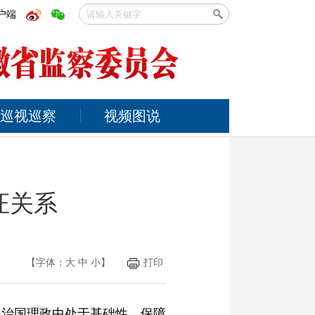
户端
巡视巡察
视频图说
证关系
【字体：
大
中
小
】
打印
、治国理政中处于基础性、保障