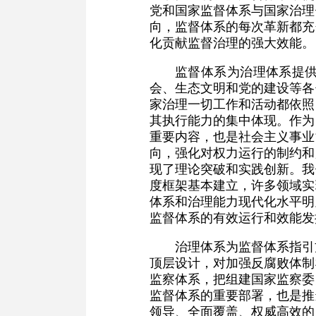
党和国家监督体系与国家治理
向，监督体系的每次革新都充
化贡献监督治理的强大效能。
监督体系为治理体系提
会、生态文明和党的建设等各
家治理一切工作和活动都依照
其执行能力的集中体现。作为
重要内容，也是社会主义事业
向，强化对权力运行的制约和
现了理论突破和实践创新。我
度框架基本建立，许多领域实
体系和治理能力现代化水平明
监督体系的有效运行和效能发
治理体系为监督体系指引
顶层设计，对加强反腐败体制
监察体系，把组建国家监察委
监督体系的重要部署，也是推
领导、全面覆盖、权威高效的