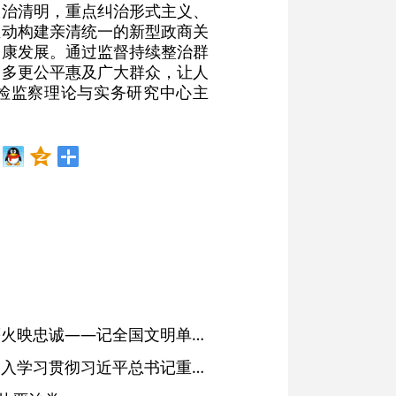
政治清明，重点纠治形式主义、
推动构建亲清统一的新型政商关
健康发展。通过监督持续整治群
更多更公平惠及广大群众，让人
检监察理论与实务研究中心主
红土濉溪扬清风 文明薪火映忠诚——记全国文明单位、安徽省濉溪县纪委监委
省委常委会会议强调 深入学习贯彻习近平总书记重要讲话精神 以高质量党建引领高质量发展 梁言顺主持并讲话