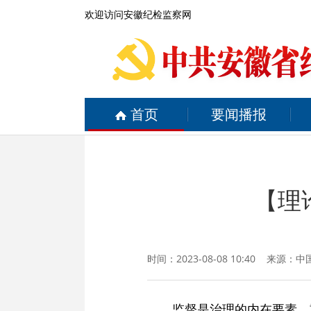
欢迎访问安徽纪检监察网
首页
要闻播报
【理
时间：2023-08-08 10:40 来源：
中
监督是治理的内在要素、