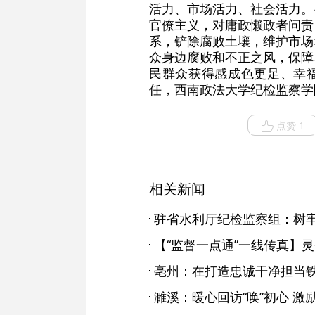
活力、市场活力、社会活力。
官僚主义，对庸政懒政者问责
系，铲除腐败土壤，维护市场
众身边腐败和不正之风，保障
民群众获得感成色更足、幸
任，西南政法大学纪检监察学
点赞 1
相关新闻
亳州：在打造忠诚干净担当
濉溪：暖心回访“唤”初心 激