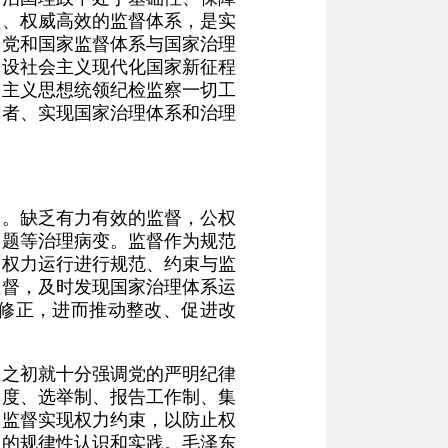
盖、权威高效的监督体系，是实
、党和国家监督体系与国家治理
建设社会主义现代化国家新征程
会主义思想统领纪检监察一切工
动者、实现国家治理体系和治理
督。缺乏有力有效的监督，公权
问题等治理病变。监督作为规范
及权力运行进行规范、约束与监
监督，及时发现国家治理体系运
修正，进而推动整改、促进改
立之初就十分强调党的严明纪律
制度、选举制、报告工作制、集
内监督实现权力约束，以防止权
督的规律性认识和实践。毛泽东