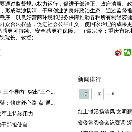
要通过监督规范权力运行，促进干部清正、政府清廉、
，形成激浊扬清、干事创业的良好政治生态。通过监督
秩序，以良好营商环境和服务保障推动各种所有制经济
群众合法权益，促进社会公平正义，使国家治理的成果
福感更可持续、安全感更有保障。 （谭宗泽：重庆市纪
院院长、教授）
新闻排行
驻省水利厅纪检监察组：树牢“三个导向” 突出“三个强化” 监督推动主题教育整改整治工作走深走实
一天
一周
一月
【“监督一点通”一线传真】灵璧：修建舒心路 点“通”百姓心
铁军上持续用力
励干部担使命