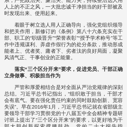
系，严把政治关、廉洁关、能力关，持续整治选人用
人上的不正之风，一大批忠诚干净担当的好干部被及
时发现出来、使用起来。
着眼于树立选人用人正确导向，强化党组织领导
和把关作用，新修订的《条例》第八十六条充实在干
部、职工的“职级晋升”“荣誉表彰”“授予学术称号”等工
作中违规谋利、弄虚作假行为的处分条款，推动形成
能者上、优者奖、庸者下、劣者汰的良好局面，凝聚
风清气正、干事创业的正能量。
落实“三个区分开来”要求，促进党员、干部正确
立身做事、积极担当作为
严管和厚爱相结合是对全面从严治党规律的深刻
总结。习近平总书记指出，“组织敢于担当，干部才
会有底气。要在强化责任约束的同时鼓励创新、宽容
失误”。早在2016年1月，习近平总书记就在省部级主
要领导干部学习贯彻党的十八届五中全会精神专题研
讨班上提出了“三个区分开来”的要求，以更好地为干
部大胆创新探索撑腰鼓劲。党的二十大报告指