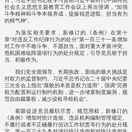
月，习近平总书记在学习贯彻习近平新时代中国特色
社会主义思想主题教育工作会议上再次强调，“加强
斗争精神和斗争本领养成，提振锐意进取、担当有为
的精气神”。
为落实相关要求，新修订的《条例》在第十
章“对违反工作纪律行为的处分”第一百三十一条增加
对工作中不敢斗争、不愿担当，面对重大矛盾冲突、
危机困难临阵退缩行为的处分规定，引导党员敢于担
当、积极作为。
我们党全面领导、长期执政，面临的最大挑战是
对权力的监督制约。习近平总书记在二十届中央纪委
三次全会上指出“腐败的本质是权力滥用”，强调“完善
权力配置和运行制约机制，进一步堵塞制度漏洞，规
范自由裁量权，减少设租寻租机会”。
着眼促进党员履职尽责、规范用权，新修订的
《条例》增加对统计造假、违反机构编制管理规定、
不履行或者不正确履行信访工作职责等行为的处分规
定。第一百三十九条对进行统计造假和对统计造假失