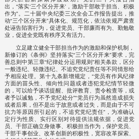
出，“落实‘三个区分开来’，激励干部敢于担当、积极
作为”。二十届中央纪委三次全会工作报告提出，推
动“三个区分开来”具体化、规范化，依法依规严肃查
处诬告陷害行为，促进党员、干部廉而有为、勤勉敬
业，促进全党既有秩序又有活力。
立足建立健全干部担当作为的激励和保护机制，
新修订的《条例》坚持落实“三个区分开来”要求，完
善总则中第三章“纪律处分运用规则”相关条款，区分
一般违纪、轻微违纪、不追究党纪责任等不同情形给
予相应处理。第十九条新增规定，“党员有作风纪律
方面的苗头性、倾向性问题或者违犯党纪情节轻微
的，可以给予谈话提醒、批评教育、责令检查等，或
者予以诫勉，不予党纪处分”“党员行为虽然造成损失
或者后果，但不是出于故意或者过失，而是由于不可
抗力等原因所引起的，不追究党纪责任”，为准确认
定行为性质、实行区别对待提供法规依据，促进党
员、干部正确立身做事、积极担当作为，保护党员、
干部干事创业、改革创新的积极性，宽容改革探索、