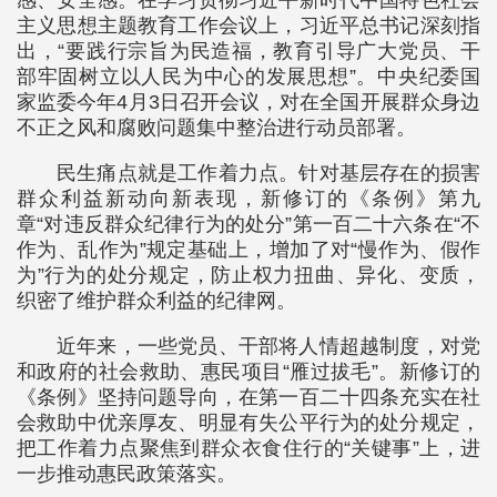
感、安全感。在学习贯彻习近平新时代中国特色社会
主义思想主题教育工作会议上，习近平总书记深刻指
出，“要践行宗旨为民造福，教育引导广大党员、干
部牢固树立以人民为中心的发展思想”。中央纪委国
家监委今年4月3日召开会议，对在全国开展群众身边
不正之风和腐败问题集中整治进行动员部署。
民生痛点就是工作着力点。针对基层存在的损害
群众利益新动向新表现，新修订的《条例》第九
章“对违反群众纪律行为的处分”第一百二十六条在“不
作为、乱作为”规定基础上，增加了对“慢作为、假作
为”行为的处分规定，防止权力扭曲、异化、变质，
织密了维护群众利益的纪律网。
近年来，一些党员、干部将人情超越制度，对党
和政府的社会救助、惠民项目“雁过拔毛”。新修订的
《条例》坚持问题导向，在第一百二十四条充实在社
会救助中优亲厚友、明显有失公平行为的处分规定，
把工作着力点聚焦到群众衣食住行的“关键事”上，进
一步推动惠民政策落实。