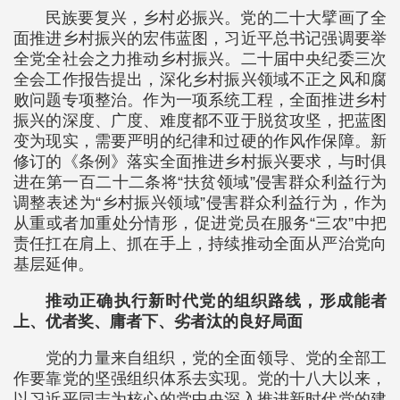
民族要复兴，乡村必振兴。党的二十大擘画了全
面推进乡村振兴的宏伟蓝图，习近平总书记强调要举
全党全社会之力推动乡村振兴。二十届中央纪委三次
全会工作报告提出，深化乡村振兴领域不正之风和腐
败问题专项整治。作为一项系统工程，全面推进乡村
振兴的深度、广度、难度都不亚于脱贫攻坚，把蓝图
变为现实，需要严明的纪律和过硬的作风作保障。新
修订的《条例》落实全面推进乡村振兴要求，与时俱
进在第一百二十二条将“扶贫领域”侵害群众利益行为
调整表述为“乡村振兴领域”侵害群众利益行为，作为
从重或者加重处分情形，促进党员在服务“三农”中把
责任扛在肩上、抓在手上，持续推动全面从严治党向
基层延伸。
推动正确执行新时代党的组织路线，形成能者
上、优者奖、庸者下、劣者汰的良好局面
党的力量来自组织，党的全面领导、党的全部工
作要靠党的坚强组织体系去实现。党的十八大以来，
以习近平同志为核心的党中央深入推进新时代党的建