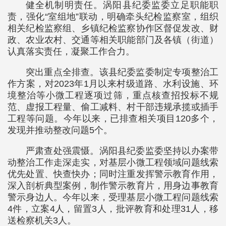
健全机制明责任。涡阳县纪委监委立足职能职
责，强化“室组地”联动，明确牵头纪检监察室，组织
相关纪检监察组、乡镇纪检监察协作区督促发改、财
政、农业农村、交通等相关职能部门及各镇（街道）
认真落实责任，凝聚工作合力。
突出重点全排查。该县纪委监委制定专项整治工
作方案，对2023年1月以来村级道路、水利设施、环
境整治等小微工程逐项过筛，重点核查招投标不规
范、虚报工程量、偷工减料、村干部违规承揽或插手
工程等问题。今年以来，已排查相关项目120多个，
发现并推动整改问题5个。
严肃查处强震慑。涡阳县纪委监委坚持以办案带
动整治工作走深走实，对基层小微工程领域问题线索
优先处置、快查快办；同时注重发挥警示教育作用，
深入剖析典型案例，制作警示教育片，用身边事教育
警示身边人。今年以来，受理基层小微工程问题线索
4件，立案4人，留置3人，批评教育和处理31人，移
送检察机关3人。