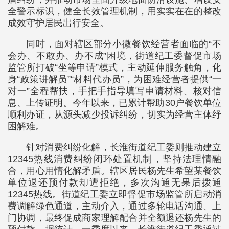
全警示标识，健全长效管理机制，用实实在在的整改
成效守护居民出行安全。
同时，面对辖区部分小微餐饮经营者面临的“不
会办、不敢办、办不成”困境，街道纪工委督促市场
监管所打破“坐等申请”模式，主动延伸服务触角，化
身“政策讲解员”“材料代办员”，为困难经营者提供“一
对一”全程帮扶，手把手指导填写申请材料、核对信
息、上传证明。今年以来，已累计帮助30户餐饮单位
顺利办证，从源头减少投诉纠纷，切实为经营主体纾
困解难。
针对消费纠纷化解，长淮街道纪工委则推动建立
12345热线消费纠纷闭环处置机制，坚持法理情融
合，用心用情化解矛盾。辖区居民杨先生希望某餐饮
单位退还预付款却遭拒绝，多次沟通无果后拨通
12345热线。街道纪工委立即督促市场监管所启动消
费调解绿色通道，主动介入，通过多轮电话沟通、上
门协调，最终促成商家理解配合并全额退还杨先生的