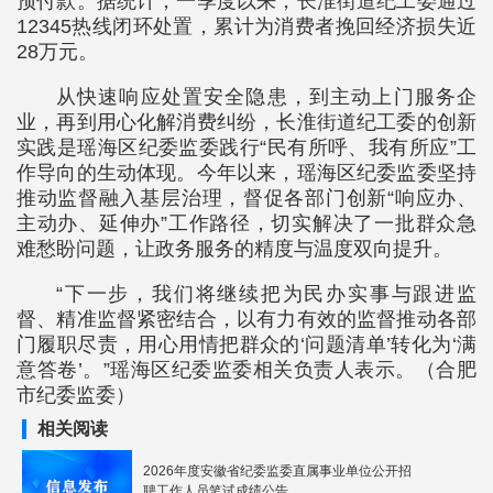
预付款。据统计，一季度以来，长淮街道纪工委通过
12345热线闭环处置，累计为消费者挽回经济损失近
28万元。
从快速响应处置安全隐患，到主动上门服务企
业，再到用心化解消费纠纷，长淮街道纪工委的创新
实践是瑶海区纪委监委践行“民有所呼、我有所应”工
作导向的生动体现。今年以来，瑶海区纪委监委坚持
推动监督融入基层治理，督促各部门创新“响应办、
主动办、延伸办”工作路径，切实解决了一批群众急
难愁盼问题，让政务服务的精度与温度双向提升。
“下一步，我们将继续把为民办实事与跟进监
督、精准监督紧密结合，以有力有效的监督推动各部
门履职尽责，用心用情把群众的‘问题清单’转化为‘满
意答卷’。”瑶海区纪委监委相关负责人表示。（合肥
市纪委监委）
相关阅读
2026年度安徽省纪委监委直属事业单位公开招
聘工作人员笔试成绩公告