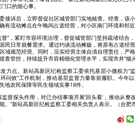
家门口的烦心事。
委接诉后，立即督促社区城管部门实地核查。经查，该
确有流动摊点在午晚间占道经营，对小区南门环境和邻近
监督”，紧盯市容环境治理，督促城管部门坚持疏堵结合
居民日常就餐需求。通过约谈流动摊贩，将原有占道经
区域规范经营。同时，压实经营主体自清自理责任，严
巡查管控，持续提升市容精细化管理水平，实现市井“烟火
发力点。新站高新区纪检监察工委依托基层小微权力“监
环问效”工作机制，推动基层监督力量靠前履职。今年
失地农民保障等民生领域实事18件。
监督探头作用，对已办结事项开展‘回头看’，推动从整改‘
能。”新站高新区纪检监察工委相关负责人表示。（合肥