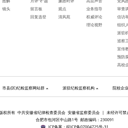
图解
月评"e"题
廉政时评
高层声音
党风
镜头
留言板
观点
业务指导
审查
回复选登
清风苑
权威评论
信访
理论视野
组织
派驻
巡察
宣传
预防
高校
市县(区)纪检监察网站群
派驻纪检监察机构
院校企
版权所有 中共安徽省纪律检查委员会 安徽省监察委员会 | 未经许可禁
合肥市包河区中山路1号 邮政编码：230091
ICP备案：
皖ICP备07004725号-31