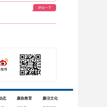
评论一下
微博
动态
廉政教育
廉洁文化