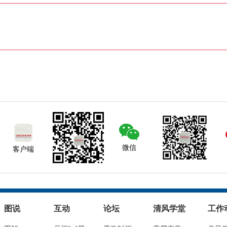
微信
客户端
图说
互动
论坛
清风学堂
工作