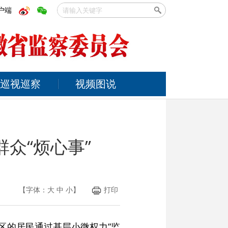
户端
巡视巡察
视频图说
众“烦心事”
【字体：
大
中
小
】
打印
区的居民通过基层小微权力“监