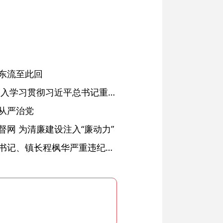
东流至此回
省委常委会会议强调 深入学习贯彻习近平总书记重要讲话精神 以高质量党建引领高质量发展 梁言顺主持并讲话
从严治党
网 为清廉建设注入“廉动力”
绩溪县长安镇原党委副书记、镇长程枫华严重违纪违法被开除党籍和公职