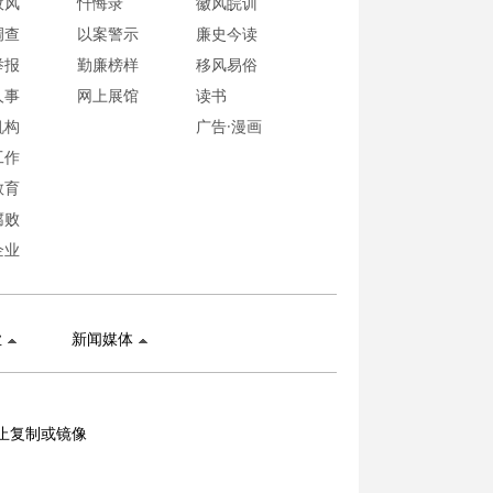
政风
忏悔录
徽风皖训
调查
以案警示
廉史今读
举报
勤廉榜样
移风易俗
人事
网上展馆
读书
机构
广告·漫画
工作
教育
腐败
企业
业
新闻媒体
止复制或镜像