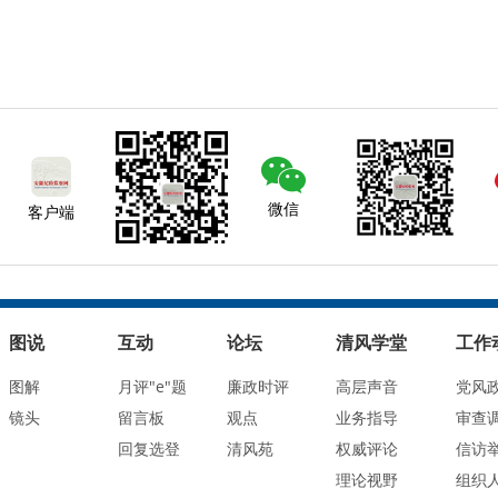
微信
客户端
图说
互动
论坛
清风学堂
工作
图解
月评"e"题
廉政时评
高层声音
党风
镜头
留言板
观点
业务指导
审查
回复选登
清风苑
权威评论
信访
理论视野
组织