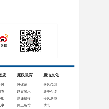
微博
动态
廉政教育
廉洁文化
政风
忏悔录
徽风皖训
调查
以案警示
廉史今读
举报
勤廉榜样
移风易俗
人事
网上展馆
读书