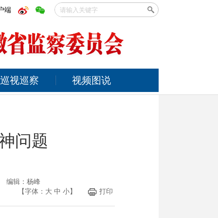
户端
巡视巡察
视频图说
神问题
光 编辑：杨峰
【字体：
大
中
小
】
打印