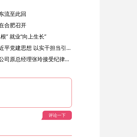
东流至此回
在合肥召开
” 就业“向上生长”
铜陵：深入学习贯彻习近平党建思想 以实干担当引领纪检监察工作高质量发展
安徽省天然气销售有限公司原总经理张玲接受纪律审查和监察调查
评论一下