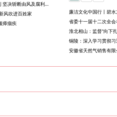
固镇：健全风腐同查同治机制 坚决斩断由风及腐利益链
廉洁文化中国行丨碧水
明新风吹进百姓家
省委十一届十二次全会
顽瘴痼疾
淮北相山：监督“向下扎根
】