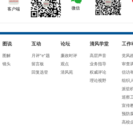
微信
客户端
图说
互动
论坛
清风学堂
工作
图解
月评"e"题
廉政时评
高层声音
党风
镜头
留言板
观点
业务指导
审查
回复选登
清风苑
权威评论
信访
理论视野
组织
派驻
巡察
宣传
预防
高校