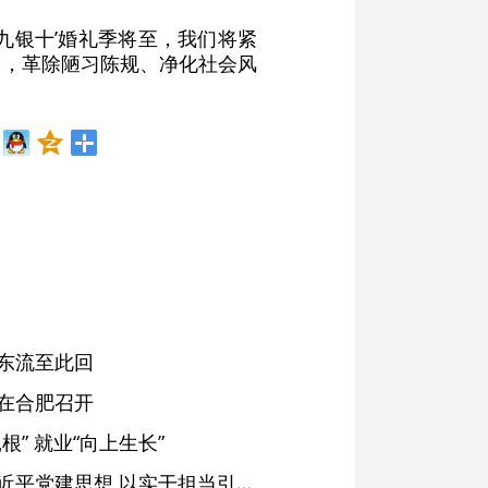
九银十’婚礼季将至，我们将紧
俗，革除陋习陈规、净化社会风
东流至此回
在合肥召开
” 就业“向上生长”
铜陵：深入学习贯彻习近平党建思想 以实干担当引领纪检监察工作高质量发展