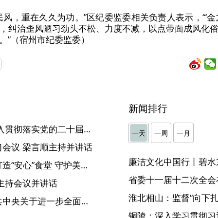
民风，重在久久为功。”区纪委监委相关负责人表示，“‘金
，纠治歪风陋习劲头不松、力度不减，以点带面成风化
。”（宿州市纪委监委）
新闻排行
李希在黑龙江调研时强调 深入贯彻落实党的二十届三中全会精神 充分发挥全面从严治党政治引领和政治保障作用
一天
一周
一月
会议 梁言顺主持并讲话
廉洁文化中国行丨碧水
【集中整治在行动】太湖：打造“安心”食堂 守护美好“食”光
省委十一届十二次全会
主持会议并讲话
淮北相山：监督“向下扎根
中共安徽省委贯彻落实《中共中央关于进一步全面深化改革、推进中国式现代化的决定》的意见