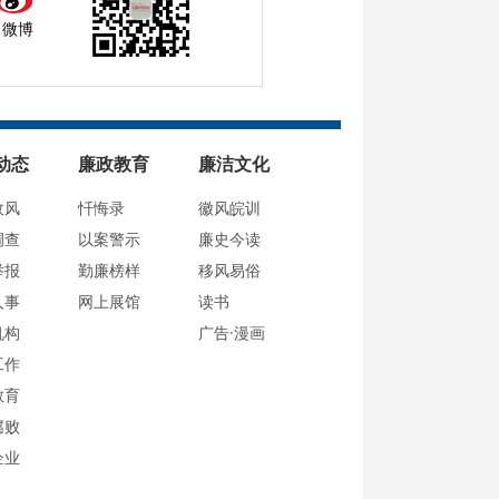
微博
动态
廉政教育
廉洁文化
政风
忏悔录
徽风皖训
调查
以案警示
廉史今读
举报
勤廉榜样
移风易俗
人事
网上展馆
读书
机构
广告·漫画
工作
教育
腐败
企业