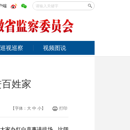
户端
巡视巡察
视频图说
进百姓家
【字体：
大
中
小
】
打印
在大家办红白喜事讲排场、比阔