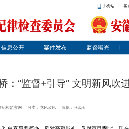
手机站
|
客
信息公开
案件发布
监督曝光
桥：“监督+引导” 文明新风吹
徽纪检监察网
分类：党风政风 编辑：张晓玉
传‘红白喜事要简办、反对高额彩礼、反对盲目攀比’，现