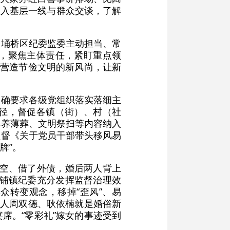
深入基层一线与群众交谈，了解
。埇桥区纪委监委主动担当、常
，聚焦主体责任，紧盯重点领
极营造节俭文明的新风尚，让新
明确要求各级党组织落实落细主
径，督促各镇（街）、村（社
厚养薄葬、文明祭扫等内容纳入
监督《关于党员干部带头移风易
牌”。
掏空、借了外债，婚后两人背上
二铺镇纪委充分发挥监督治理效
众转变观念，移掉“歪风”、易
新人周双德、耿依楠就是婚俗新
席。“零彩礼”嫁女的事迹受到