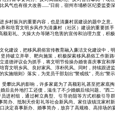
比风气也有很大改善……”日前，宿州市埇桥区纪委监委
进乡村振兴的重要内容，也是清廉村居建设的题中之意
涵养和培育文明乡风作为清廉村（社区）建设的重要抓手
对高额彩礼、大操大办等陋习危害的宣传和治理力度，积
文化建设，把移风易俗宣传教育融入廉洁文化建设中，
，坚持破立并举、靶向施策，积极探索移风易俗工作新路
立道德评议会为抓手，将文明节俭操办婚丧喜庆事宜和
培育文明乡风、良好家风、淳朴民风。同时，持续跟进
的实施细则》落实，为党员干部划出“警戒线”，亮出“警示
，受攀比风的影响，许多家庭为了高额彩礼甚至把家底
婚后去外地打工还债，滋生了不少婚姻后续问题。”西
员进村组，通过树立典型、引导劝阻等方式积极引导群
丧事简办、抵制天价彩礼等社会新风尚。家住该镇沈家村
口决定喜事新办、婚事简办，放弃了高规格、高排场的宴