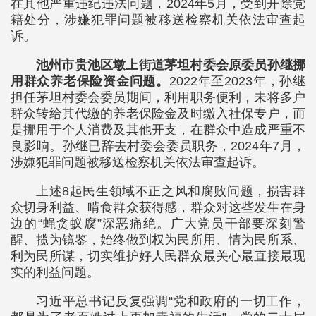
在其他严重违纪违法问题，2024年5月，受到开除党
籍处分，涉嫌犯罪问题被移送检察机关依法审查起
诉。
池州市贵池区墩上街道茅坦村委会原委员孙继挪
用群众养老保险资金问题。
2022年至2023年，孙继
担任茅坦村委会委员期间，利用职务便利，未将多户
群众转给其代缴的养老保险金及时缴入社保专户，而
是挪用于个人消费及其他开支，在群众中造成严重不
良影响。孙继已辞去村委会委员职务，2024年7月，
涉嫌犯罪问题被移送检察机关依法审查起诉。
上述8起民生领域不正之风和腐败问题，损害群
众切身利益、啃食群众获得感，群众对这些发生在身
边的“蝇贪蚁腐”深恶痛绝。广大党员干部要深刻警
醒、揽为镜鉴，始终做到权为民所用、情为民所系、
利为民所谋，切实维护好人民群众最关心最直接最现
实的利益问题。
习近平总书记反复强调“党和政府的一切工作，