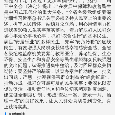
都是为了老百姓过上更加幸福的生活”。党的二十届
三中全会《决定》提出：“在发展中保障和改善民生
是中国式现代化的重大任务。”全省各级党组织要深
学细悟习近平总书记关于必须坚持人民至上的重要论
述，树牢人民情怀、站稳群众立场，用心用情用力推
进我省50项民生实事落实落地，着力解决好人民群众
操心事烦心事揪心事，抓好“衣食住行”的基本民生、
满足“安居乐业”的多样民生、兜牢“安危冷暖”的底线
民生，有效增强人民群众获得感幸福感安全感。全省
各级纪检监察机关要紧盯教育医疗、养老社保、生态
环保、安全生产和食品安全等民生领域群众反映强烈
的突出问题，纵深推进集中整治，及时回应群众关切
期待；要坚持严的基调，以查办案件推动解决一批突
出问题，严惩一批漠视侵害群众利益的“蝇贪蚁腐”，
推动办成一批群众可感可及的民生实事；要深化以案
促改促治，推动责任地区和单位切实堵塞制度漏洞、
建立健全制度机制，形成“查处一案、警示一片、治
理一域”的良好效果，让人民群众真切看到变化、真
正获得实惠。
相关阅读