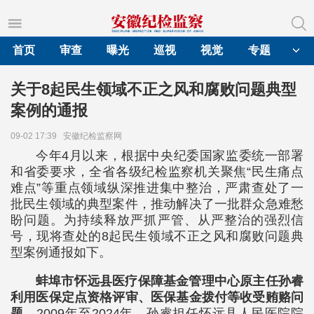
首页
审查
曝光
巡视
视觉
专题
关于8起民生领域不正之风和腐败问题典型
案例的通报
09-02 17:39
安徽纪检监察网
今年4月以来，根据中央纪委国家监委统一部署
和省委要求，全省各级纪检监察机关聚焦“民生痛点
难点”等重点领域纵深推进集中整治，严肃查处了一
批民生领域的典型案件，推动解决了一批群众急难愁
盼问题。为持续释放严抓严管、从严整治的强烈信
号，现将查处的8起民生领域不正之风和腐败问题典
型案例通报如下。
蚌埠市怀远县医疗保障基金管理中心原主任孙睿
利用医保定点资格评审、医保基金拨付等收受贿赂问
题。
2009年至2024年，孙睿担任怀远县人民医院院