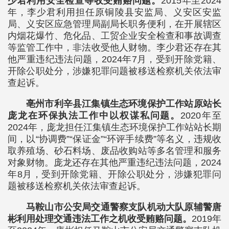
少君利用安全检查等收受贿赂问题。
2015年至2024
年，李少君利用担任原铜陵县安监局、义安区安监
局、义安区应急管理局副局长职务便利，在开展辖区
内烟花爆竹、危化品、工贸企业安全检查和事故调查
等监管工作中，非法收受他人财物。李少君还存在其
他严重违纪违法问题，2024年7月，受到开除党籍、
开除公职处分，涉嫌犯罪问题被移送检察机关依法审
查起诉。
亳州市利辛县江集镇生态环境保护工作站原站长
庞龙在环保执法工作中以权谋私问题。
2020年至
2024年，庞龙担任江集镇生态环境保护工作站站长期
间，以“协调费”“保证金”“环评手续费”等名义，违规收
取养殖场、砂石料场、废品收购站等多名管理和服务
对象财物。庞龙还存在其他严重违纪违法问题，2024
年8月，受到开除党籍、开除公职处分，涉嫌犯罪问
题被移送检察机关依法审查起诉。
马鞍山市公安局交通警察支队机动大队原辅警唐
彬利用处理交通违法工作之机收受贿赂问题。
2019年