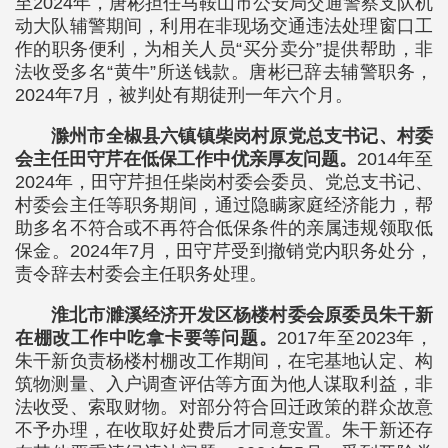
至2024年，唐彬担任马鞍山市公安局交通警察支队机
动大队辅警期间，利用在非现场交通违法处理窗口工
作的职务便利，为相关人员“买分卖分”提供帮助，非
法收受多名“黄牛”所送钱款。唐彬已辞去辅警职务，
2024年7月，被判处有期徒刑一年六个月。
滁州市全椒县六镇镇柴岗村原党总支书记、村委
会主任田守芹在低保工作中优亲厚友问题。
2014年至
2024年，田守芹担任柴岗村委会委员、党总支书记、
村委会主任等职务期间，通过隐瞒家庭经济能力，帮
助多名不符合或不再符合低保条件的亲属违规领取低
保金。2024年7月，田守芹受到撤销党内职务处分，
责令辞去村委会主任职务处理。
淮北市濉溪经济开发区杨楼村委会原委员朱干新
在棚改工作中吃拿卡要等问题。
2017年至2023年，
朱干新负责杨楼村棚改工作期间，在宅基地认定、构
筑物测量、入户调查评估等方面为他人谋取利益，非
法收受、索取财物。对部分符合回迁政策的群众故意
不予办理，在收取好处费后才同意安置。朱干新还存