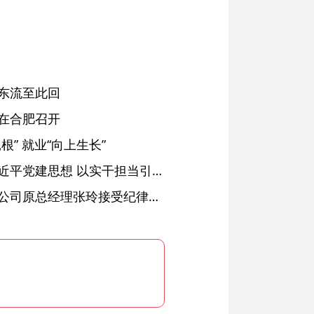
东流至此回
在合肥召开
” 就业“向上生长”
铜陵：深入学习贯彻习近平党建思想 以实干担当引领纪检监察工作高质量发展
安徽省天然气销售有限公司原总经理张玲接受纪律审查和监察调查