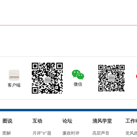
微信
客户端
图说
互动
论坛
清风学堂
工作
图解
月评"e"题
廉政时评
高层声音
党风