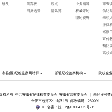
镜头
留言板
观点
业务指导
审查
回复选登
清风苑
权威评论
信访
理论视野
组织
派驻
巡察
宣传
预防
高校
市县(区)纪检监察网站群
派驻纪检监察机构
院校企
版权所有 中共安徽省纪律检查委员会 安徽省监察委员会 | 未经许可禁
合肥市包河区中山路1号 邮政编码：230091
ICP备案：
皖ICP备07004725号-31