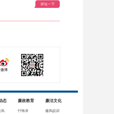
评论一下
微博
动态
廉政教育
廉洁文化
政风
忏悔录
徽风皖训