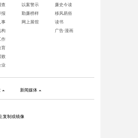
调查
以案警示
廉史今读
举报
勤廉榜样
移风易俗
人事
网上展馆
读书
机构
广告·漫画
工作
教育
腐败
企业
业
新闻媒体
止复制或镜像