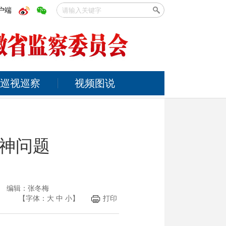
户端
巡视巡察
视频图说
神问题
光 编辑：张冬梅
【字体：
大
中
小
】
打印