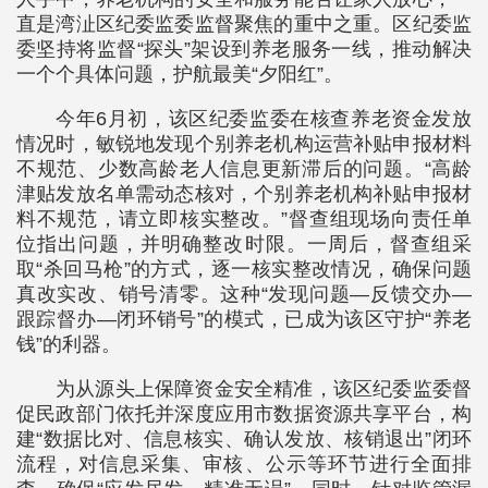
直是湾沚区纪委监委监督聚焦的重中之重。区纪委监
委坚持将监督“探头”架设到养老服务一线，推动解决
一个个具体问题，护航最美“夕阳红”。
今年6月初，该区纪委监委在核查养老资金发放
情况时，敏锐地发现个别养老机构运营补贴申报材料
不规范、少数高龄老人信息更新滞后的问题。“高龄
津贴发放名单需动态核对，个别养老机构补贴申报材
料不规范，请立即核实整改。”督查组现场向责任单
位指出问题，并明确整改时限。一周后，督查组采
取“杀回马枪”的方式，逐一核实整改情况，确保问题
真改实改、销号清零。这种“发现问题—反馈交办—
跟踪督办—闭环销号”的模式，已成为该区守护“养老
钱”的利器。
为从源头上保障资金安全精准，该区纪委监委督
促民政部门依托并深度应用市数据资源共享平台，构
建“数据比对、信息核实、确认发放、核销退出”闭环
流程，对信息采集、审核、公示等环节进行全面排