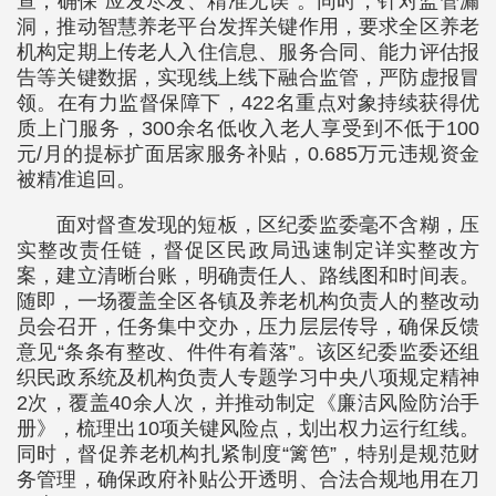
查，确保“应发尽发、精准无误”。同时，针对监管漏
洞，推动智慧养老平台发挥关键作用，要求全区养老
机构定期上传老人入住信息、服务合同、能力评估报
告等关键数据，实现线上线下融合监管，严防虚报冒
领。在有力监督保障下，422名重点对象持续获得优
质上门服务，300余名低收入老人享受到不低于100
元/月的提标扩面居家服务补贴，0.685万元违规资金
被精准追回。
面对督查发现的短板，区纪委监委毫不含糊，压
实整改责任链，督促区民政局迅速制定详实整改方
案，建立清晰台账，明确责任人、路线图和时间表。
随即，一场覆盖全区各镇及养老机构负责人的整改动
员会召开，任务集中交办，压力层层传导，确保反馈
意见“条条有整改、件件有着落”。该区纪委监委还组
织民政系统及机构负责人专题学习中央八项规定精神
2次，覆盖40余人次，并推动制定《廉洁风险防治手
册》，梳理出10项关键风险点，划出权力运行红线。
同时，督促养老机构扎紧制度“篱笆”，特别是规范财
务管理，确保政府补贴公开透明、合法合规地用在刀