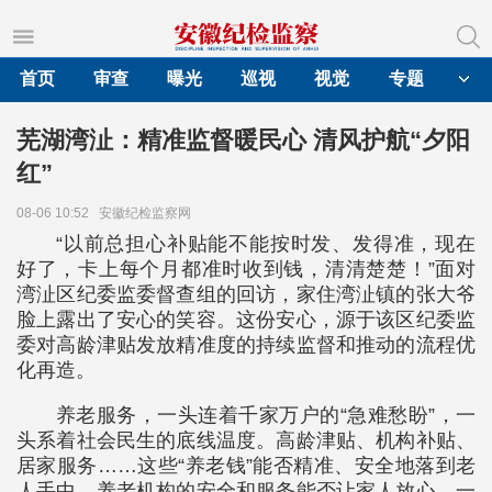
首页
审查
曝光
巡视
视觉
专题
芜湖湾沚：精准监督暖民心 清风护航“夕阳
红”
08-06 10:52
安徽纪检监察网
“以前总担心补贴能不能按时发、发得准，现在
好了，卡上每个月都准时收到钱，清清楚楚！”面对
湾沚区纪委监委督查组的回访，家住湾沚镇的张大爷
脸上露出了安心的笑容。这份安心，源于该区纪委监
委对高龄津贴发放精准度的持续监督和推动的流程优
化再造。
养老服务，一头连着千家万户的“急难愁盼”，一
头系着社会民生的底线温度。高龄津贴、机构补贴、
居家服务……这些“养老钱”能否精准、安全地落到老
人手中，养老机构的安全和服务能否让家人放心，一