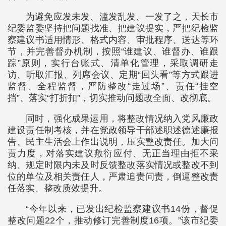
为避免应发未发、滥发乱发、一发了之，天长市
纪委监委坚持把问题找准、把建议提实，严把纪检监
察建议书适用情形、格式内容、审批程序、送达等环
节，并完善督办机制，按照“谁建议、谁督办、谁跟
踪”原则，实行台账式、清单化管理，采取调研走
访、听取汇报、列席会议、定期“回头看”等方式跟进
监督、全程监督，严防整改“走过场”、责任“挂空
挡”、落实“打折扣”，切实推动问题改全面、改彻底。
同时，强化成果运用，将整改情况纳入党风廉政
建设责任制考核，并在党政领导干部述职述德述廉报
告、民主生活会上作出说明，压实整改责任。加大问
责力度，对落实建议敷衍应付、无正当理由拒不采
纳、规定时限内未及时反馈整改落实情况或整改不到
位的单位及相关责任人，严肃追责问责，倒逼整改责
任落实、整改质效提升。
“今年以来，已发出纪检监察建议书14份，督促
整改问题22个，推动修订完善制度16项。”该市纪委