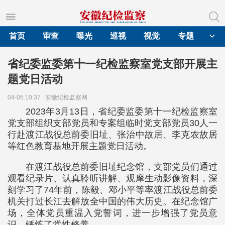
首页
审查
曝光
巡视
视觉
专题
省纪委监委第十一纪检监察室党支部开展主
题党日活动
04-05 10:37
安徽纪检监察网
2023年3月13日，省纪委监委第十一纪检监察室
党支部组织支部党员和专案组临时党支部党员30人一
行赴渡江战役总前委旧址、张治中故居、李克农故居
等红色教育基地开展主题党日活动。
在渡江战役总前委旧址纪念馆，支部党员们通过
观看纪录片、认真聆听讲解、观摩生动影像资料，深
刻学习了74年前，陈毅、邓小平等率渡江战役总前委
机关打过长江去解放全中国的伟大历史。在纪念馆广
场，全体党员重温入党誓词，进一步增强了党员意
识、锤炼了党性修养。