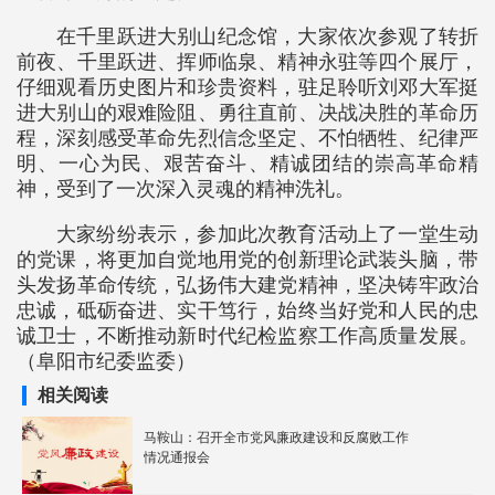
在千里跃进大别山纪念馆，大家依次参观了转折
前夜、千里跃进、挥师临泉、精神永驻等四个展厅，
仔细观看历史图片和珍贵资料，驻足聆听刘邓大军挺
进大别山的艰难险阻、勇往直前、决战决胜的革命历
程，深刻感受革命先烈信念坚定、不怕牺牲、纪律严
明、一心为民、艰苦奋斗、精诚团结的崇高革命精
神，受到了一次深入灵魂的精神洗礼。
大家纷纷表示，参加此次教育活动上了一堂生动
的党课，将更加自觉地用党的创新理论武装头脑，带
头发扬革命传统，弘扬伟大建党精神，坚决铸牢政治
忠诚，砥砺奋进、实干笃行，始终当好党和人民的忠
诚卫士，不断推动新时代纪检监察工作高质量发展。
（阜阳市纪委监委）
相关阅读
马鞍山：召开全市党风廉政建设和反腐败工作
情况通报会