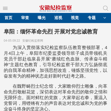
首页
审查
曝光
巡视
视觉
专题
阜阳：缅怀革命先烈 开展对党忠诚教育
04-05 09:22
安徽纪检监察网
为深入贯彻落实纪检监察队伍教育整顿部署，4
月4日上午，阜阳市纪委监委领导班子成员带领机关
党员干部赴临泉县开展“赓续红色血脉、传承奋斗精
神”主题红色教育，引导纪检监察干部大力弘扬彻底
的自我革命精神，加强思想改造，锤炼坚强党性，以
奋发有为的精神状态走好新时代赶考之路。
在魏野畴烈士纪念馆，大家瞻仰烈士雕像，向革
命先烈敬献花篮，深切表达对革命先烈的敬仰之情和
无限怀念。面对鲜红的党旗，大家举起右拳，重温入
党誓词，用铿锵有力的声音表达对党忠诚和为党的事
业奋斗终身的坚定决心。