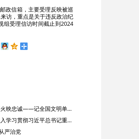
和邮政信箱，主要受理反映被巡
电来访，重点是关于违反政治纪
组受理信访时间截止到2024
红土濉溪扬清风 文明薪火映忠诚——记全国文明单位、安徽省濉溪县纪委监委
省委常委会会议强调 深入学习贯彻习近平总书记重要讲话精神 以高质量党建引领高质量发展 梁言顺主持并讲话
从严治党