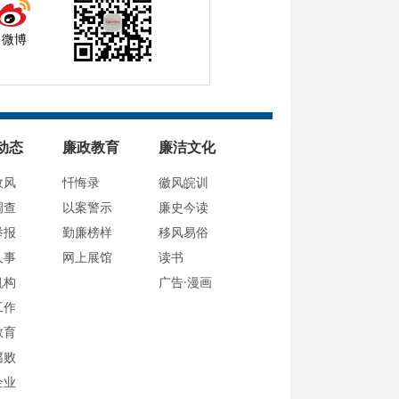
微博
动态
廉政教育
廉洁文化
政风
忏悔录
徽风皖训
调查
以案警示
廉史今读
举报
勤廉榜样
移风易俗
人事
网上展馆
读书
机构
广告·漫画
工作
教育
腐败
企业