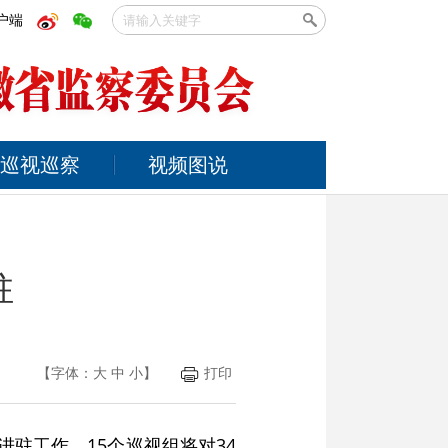
户端
巡视巡察
视频图说
驻
【字体：
大
中
小
】
打印
驻工作。15个巡视组将对34