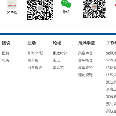
微信
客户端
图说
互动
论坛
清风学堂
工作
图解
月评"e"题
廉政时评
高层声音
党风
镜头
留言板
观点
业务指导
审查
回复选登
清风苑
权威评论
信访
理论视野
组织
派驻
巡察
宣传
预防
高校