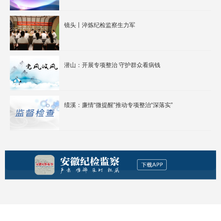
镜头丨淬炼纪检监察生力军
潜山：开展专项整治 守护群众看病钱
绩溪：廉情“微提醒”推动专项整治“深落实”