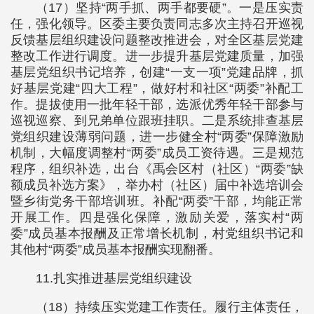
（17）坚持“两手抓、两手都要硬”。一是压实责
任，强化领导。区委主要负责同志多次主持召开巡视
反馈基层组织建设问题整改推进会，对全区基层党建
整改工作进行调度。进一步提升基层党建质量，加强
基层党组织书记培养，创建“一支一项”党建品牌，抓
好基层党建“四大工程”，做好村和社区“两委”补配工
作。提拔使用一批年轻干部，选派优秀年轻干部参与
巡视巡察、到兄弟单位跟班挂职。二是系统排查基层
党组织建设薄弱问题，进一步健全村“两委”保障激励
机制，大幅度调整村“两委”成员工资待遇。三是规范
程序，组织补选，出台《禹会区村（社区）“两委”缺
额成员补选方案》，举办村（社区）届中补选培训会
暨乡街党务干部培训班。补配“两委”干部，均能正常
开展工作。四是强化保障，激励关爱，落实村“两
委”成员基本报酬及正常增长机制，村党组织书记和
其他村“两委”成员基本报酬实现翻番。
11.扎实推进基层党组织建设
（18）持续压实党建工作责任。履行主体责任，