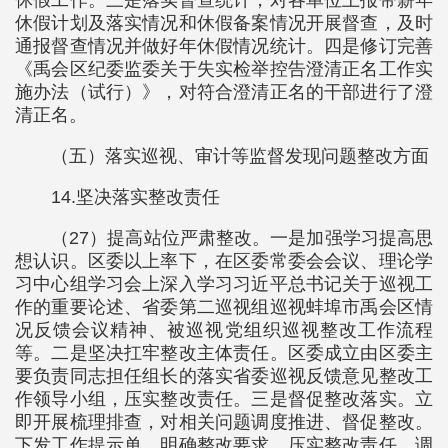
休假工作。三是落实督查统计，对各单位上报带薪年
休假计划及落实情况和休假备案情况开展督查，及时
通报督查情况并做好年休假情况统计。四是修订完善
《禹会区纪委监委关于失实检举控告澄清正名工作实
施办法（试行）》，对符合澄清正名的干部进行了澄
清正名。
（五）落实巡视、审计等监督发现问题整改方面
14.坚决落实整改责任
（27）提高站位严肃整改。一是加强学习提高思
想认识。区委以上率下，在区委常委会会议、理论学
习中心组学习会上深入学习习近平总书记关于巡视工
作的重要论述、省委第二巡视组巡视蚌埠市禹会区情
况反馈会议精神、被巡视党组织巡视整改工作流程
等。二是坚决扛牢整改主体责任。区委成立由区委主
要负责同志担任组长的落实省委巡视反馈意见整改工
作领导小组，压实整改责任。三是督促整改落实。立
即开展梳理排查，对相关问题调度推进、督促整改。
下发工作提示单，明确整改要求、压实整改责任，调