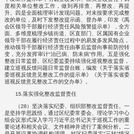
度相关单位整改工作，做到再排查、再整改、再提
升。四是全面梳理审计发现问题。对未按要求完成整
改的单位，及时下发整改提示函、督办单，印发《禹
会区领导干部履行经济责任风险预警提示单》，全方
面、多维度梳理乡镇街道、区直部门、区属国有企业
领导干部在履行经济责任过程中的易发多发风险点，
推动领导干部履行经济责任由事后监督向事前防控转
变，充分发挥审计“治已病、防未病”作用。五是强化
整改日常监督。区纪委监委持续强化巡视整改监督，
建立巡视反馈问题日常监督台账，编发《关于落实省
委巡视反馈意见整改工作的提示单》《关于落实省委
巡视反馈意见整改工作的交办单》。
15.落实强化整改监督责任
（28）坚决落实纪委、组织部整改监督责任。一
是坚持学思践悟，通过区纪委常委会、理论学习中心
组会议形式深入学习习近平总书记关于巡视工作的重
要论述和相关会议、文件精神并进行了案例分析。二
是开展议事协调机构清理，对区纪委落实“三转”情况