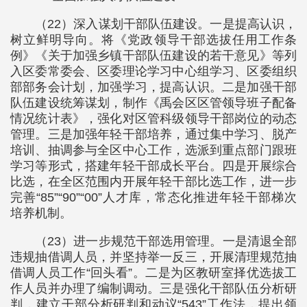
（22）深入谋划干部队伍建设。一是提高认识，
树立鲜明导向。将《党政领导干部选拔任用工作条
例》《关于加强乡镇干部队伍建设的若干意见》等列
入区委常委会、区委理论学习中心组学习、区委组织
部部务会计划，加强学习，提高认识。二是加强干部
队伍建设统筹谋划，制作《禹会区区管领导班子配备
情况统计表》，强化对区管科级领导干部岗位的动态
管理。三是加强年轻干部培养，通过集中学习、脱产
培训、抽调参与全区中心工作，选派到重点部门跟班
学习等形式，搭建年轻干部成长平台。四是开展综合
比选，在全区范围内开展年轻干部比选工作，进一步
完善“85”“90”“00”人才库，常态化推进年轻干部梯次
培养机制。
（23）进一步规范干部选用管理。一是清退全部
违规抽借调人员，并坚持举一反三，开展清理规范抽
借调人员工作“回头看”。二是为区教研室择优选拔工
作人员并办理了编制调动。三是强化干部队伍分析研
判，建立干部分析研判和动议“543”工作法，提出领