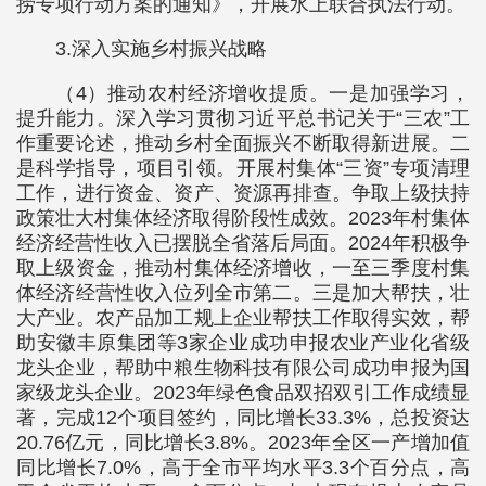
捞专项行动方案的通知》，开展水上联合执法行动。
3.深入实施乡村振兴战略
（4）推动农村经济增收提质。一是加强学习，
提升能力。深入学习贯彻习近平总书记关于“三农”工
作重要论述，推动乡村全面振兴不断取得新进展。二
是科学指导，项目引领。开展村集体“三资”专项清理
工作，进行资金、资产、资源再排查。争取上级扶持
政策壮大村集体经济取得阶段性成效。2023年村集体
经济经营性收入已摆脱全省落后局面。2024年积极争
取上级资金，推动村集体经济增收，一至三季度村集
体经济经营性收入位列全市第二。三是加大帮扶，壮
大产业。农产品加工规上企业帮扶工作取得实效，帮
助安徽丰原集团等3家企业成功申报农业产业化省级
龙头企业，帮助中粮生物科技有限公司成功申报为国
家级龙头企业。2023年绿色食品双招双引工作成绩显
著，完成12个项目签约，同比增长33.3%，总投资达
20.76亿元，同比增长3.8%。2023年全区一产增加值
同比增长7.0%，高于全市平均水平3.3个百分点，高