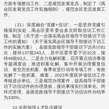
方面专项整治工作。二是规范发展党员，制定了《禹
会区发展党员工作实施细则》，规范全区党员发展工
作。
（21）深度融合“党建+信访”。一是坚持党建引
领落到实处，禹会区委常委会多次听取信访工作汇
报。制定《关于进一步落实禹会区领导干部接访下访
工作的通知》《关于落实禹会区领导干部接访下访工
作的实施方案》，县级党政领导干部接访下访共计81
次，接待137批243人，其中区委常委下访32次，接
待49批63人。二是全力化解积案，召开重点信访事项
专题调度会，推进积案化解。集中开展治理重复信
访、省交历史积案、春季攻坚行动等专项工作，有效
化解了一批积案、难案， 2023年度获评省信访工作
考核进步单位。三是规范办理案件，提高领导干部接
访下访信访件的办理质效，接访事项实行清单化、闭
环式管理。县级党政领导干部接访下访信访件办结率
为100%。
12.全面加强人才队伍建设