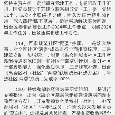
坚持主责主抓，定期研究党建工作，专题听取工作汇
报。区党员领导干部建立联系指导党（工）委、党组
31个，成立4个联络指导组，带头发挥示范引领作
用。深入践行“四下基层”，指导帮助解决实际问题。
出台区委党的建设工作2024年工作要点，明确2024
年工作任务，压紧压实党建工作责任。
（19）严肃规范社区“两委”换届。一是落实联
审，对全区社区“两委”成员进行全面排查梳理。二是
建章立制，加强培训，制定《禹会区城市社区工作者
薪酬待遇实施细则》和社区干部培训计划，提升社区
干部履职能力，强化激励保障。三是规范补选。出台
《禹会区村（社区）“两委”缺额成员补选方案》，补
选社区“两委”成员，完成率100%。
（20）持续整顿软弱涣散基层党组织。一是进行
专项整治，出台《禹会区基层党组织建设薄弱问题专
项整治方案》，开展整顿软弱涣散村（社区）、补齐
配强村（社区）“两委”成员、消除长期未发展党员
的“空白村”、违规发展党员排查、严格党费收缴等5个