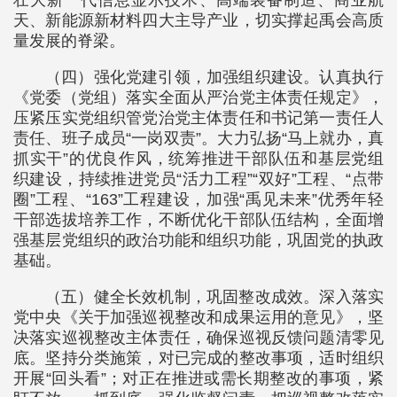
壮大新一代信息显示技术、高端装备制造、商业航
天、新能源新材料四大主导产业，切实撑起禹会高质
量发展的脊梁。
（四）强化党建引领，加强组织建设。认真执行
《党委（党组）落实全面从严治党主体责任规定》，
压紧压实党组织管党治党主体责任和书记第一责任人
责任、班子成员“一岗双责”。大力弘扬“马上就办，真
抓实干”的优良作风，统筹推进干部队伍和基层党组
织建设，持续推进党员“活力工程”“双好”工程、“点带
圈”工程、“163”工程建设，加强“禹见未来”优秀年轻
干部选拔培养工作，不断优化干部队伍结构，全面增
强基层党组织的政治功能和组织功能，巩固党的执政
基础。
（五）健全长效机制，巩固整改成效。深入落实
党中央《关于加强巡视整改和成果运用的意见》，坚
决落实巡视整改主体责任，确保巡视反馈问题清零见
底。坚持分类施策，对已完成的整改事项，适时组织
开展“回头看”；对正在推进或需长期整改的事项，紧