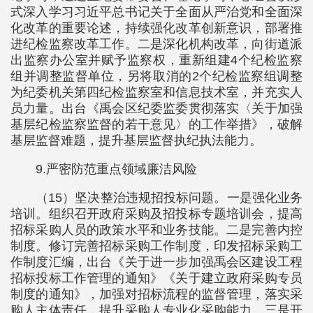
式深入学习习近平总书记关于全面从严治党和全面深
化改革的重要论述，持续强化改革创新意识，部署推
进纪检监察改革工作。二是深化机构改革，向街道派
出监察办公室并赋予监察权，重新组建4个纪检监察
组并调整监督单位，另将取消的2个纪检监察组调整
为纪委机关第四纪检监察室和信息技术室，并充实人
员力量。出台《禹会区纪委监委贯彻落实〈关于加强
基层纪检监察监督的若干意见〉的工作举措》，破解
基层监督难题，提升基层监督执纪执法能力。
9.严密防范重点领域廉洁风险
（15）坚决整治违规招投标问题。一是强化业务
培训。组织召开政府采购及招投标专题培训会，提高
招标采购人员的政策水平和业务技能。二是完善内控
制度。修订完善招标采购工作制度，印发招标采购工
作制度汇编，出台《关于进一步加强禹会区建设工程
招标投标工作管理的通知》《关于建立政府采购专员
制度的通知》，加强对招标流程的监督管理，落实采
购人主体责任，提升采购人专业化采购能力。三是开