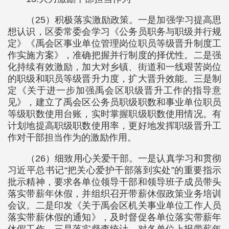
（25）积极落实激励政策。一是加强学习提高思
想认识，区委常委会学习《公务员职务与职级并行规
定》《禹会区事业单位管理岗位职员等级晋升制度工
作实施方案》，准确把握并行制度的择优性。二是强
化持续有效激励，加大对乡镇、街道和一线艰苦岗位
的职级和职员等级晋升力度，扩大晋升效能。三是制
定《关于进一步加强禹会区职级晋升工作的指导意
见》，建立了禹会区公务员职级职数和事业单位职员
等级职数使用台账，实时掌握职级职数使用情况。有
计划地提高职级职数使用率，更好地发挥职级晋升工
作对干部担当作为的激励作用。
（26）细致用心关爱干部。一是认真学习和贯彻
习近平总书记“把关心爱护干部落到实处”的重要指示
批示精神，要求各单位领导干部和领导班子成员带头
落实带薪年休假，并组织召开带薪休假政策业务培训
会议。二是印发《关于禹会区机关事业单位工作人员
落实带薪休假的通知》，及时督促各单位落实带薪年