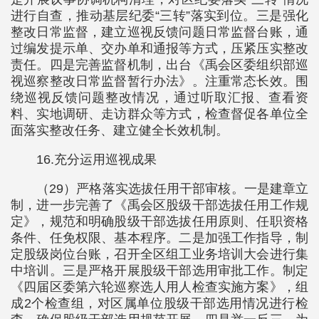
进行自查，推动基层纪委“三转”落实到位。三是强化
整改日常监督，建立巡视反馈问题日常监督台账，通
过编发提示单、交办单和通报等方式，压紧压实整改
责任。四是完善监督机制，出台《禹会区委组织部巡
视巡察整改日常监督暂行办法》。注重常态长效。围
绕巡视反馈问题整改情况，通过听取汇报、查看资
料、实地调研、走访群众等方式，检查督促各单位全
面落实整改任务、建立健全长效机制。
16.充分运用巡视成果
（29）严格落实选拔任用干部审核。一是建章立
制，进一步完善了《禹会区股级干部选拔任用工作规
定》，规范和明确股级干部选拔任用原则、任职资格
条件、任免权限、基本程序。二是加强工作指导，制
定股级岗位台账，召开全区组工业务培训大会进行集
中培训。三是严格开展股级干部选用审批工作。制定
《四届区委第六轮巡察选人用人检查实施方案》，组
成2个检查组，对区属单位股级干部选用情况进行检