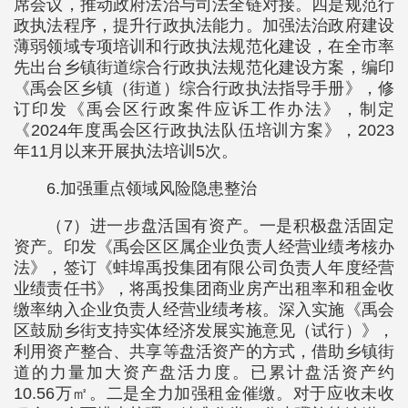
席会议，推动政府法治与司法全链对接。四是规范行
政执法程序，提升行政执法能力。加强法治政府建设
薄弱领域专项培训和行政执法规范化建设，在全市率
先出台乡镇街道综合行政执法规范化建设方案，编印
《禹会区乡镇（街道）综合行政执法指导手册》，修
订印发《禹会区行政案件应诉工作办法》，制定
《2024年度禹会区行政执法队伍培训方案》，2023
年11月以来开展执法培训5次。
6.加强重点领域风险隐患整治
（7）进一步盘活国有资产。一是积极盘活固定
资产。印发《禹会区区属企业负责人经营业绩考核办
法》，签订《蚌埠禹投集团有限公司负责人年度经营
业绩责任书》，将禹投集团商业房产出租率和租金收
缴率纳入企业负责人经营业绩考核。深入实施《禹会
区鼓励乡街支持实体经济发展实施意见（试行）》，
利用资产整合、共享等盘活资产的方式，借助乡镇街
道的力量加大资产盘活力度。已累计盘活资产约
10.56万㎡。二是全力加强租金催缴。对于应收未收