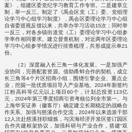
案》，组建区委党纪学习教育工作专班。二是建章立
制，举一反三。制定了《禹会区党（工）委、党组理
论学习中心组学习制度》，禹会区委理论学习中心组
自省委巡视反馈以来，共举办学习活动15次；同时举
一反三，对各乡镇街道党（工）委理论学习中心组参
学率作相同要求。建立督查机制，对近两年区委理论
学习中心组参学情况进行排查梳理，共形成提示单21
份。
（2）深度融入长三角一体化发展。一是加强产
业协同，完善配套资源。借助甬蚌合作的契机，成立
长三角等4个片区招商小组，围绕引擎企业、重点企
业，挖掘一批优质项目导入产业基地。2024年新签约
江粉高科等亿元以上项目60个，计划总投资113亿
元，2024年第三季度招商引资考核位列全市第一。与
上海华安证券（徽客厅）确定建立长期稳定的战略合
作关系。加强与慈溪合作交流，2024年以来选派干部
12人次赴慈溪挂职锻炼，与滨海经济开发区签订园区
合作共建框架协议，加强科研与产业合作，搭建“双