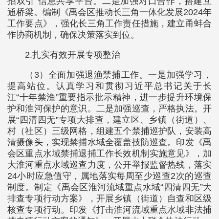
招双引”信息共享平台。二是加强对口合作，搭建互
通桥梁。编制《禹会区推动长三角一体化发展2024年
工作要点》，强化长三角工作责任措施，建立甬蚌合
作协商机制，确保决策落实到位。
2.扎实有效开展专项整治
（3）全面加强退渔禁捕工作。一是加强学习，
提高站位。认真学习和贯彻习近平总书记关于长
江“十年禁渔”重要指示批示精神，进一步提升环境保
护和淮河保护的意识。二是加强巡查，严格执法。开
展“四清四无”专项大排查，建立区、乡镇（街道）、
村（社区）三级网格，组建五个禁捕巡护队，安装高
清摄像头，实现禁捕水域全覆盖技防巡查。印发《禹
会区重点水域禁捕退捕工作长效机制实施意见》，加
大淮河重点水域巡查力度，公开举报监督热线，落实
24小时应急值守，属地落实每周至少巡查2次的巡查
制度。制定《禹会区淮河流域重点水域“四清四无”大
排查专项行动方案》，开展乡镇（街道）自查和区级
核查专项行动。印发《打击淮河流域重点水域非法捕