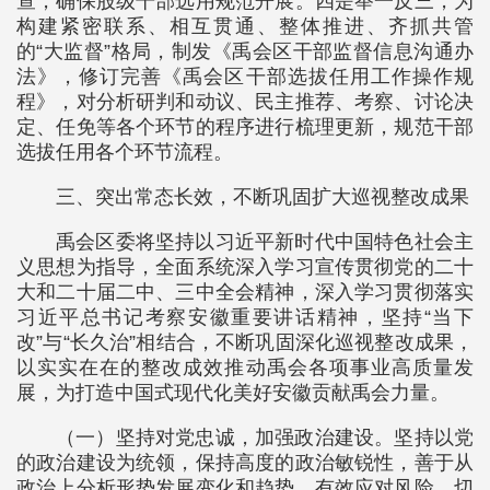
查，确保股级干部选用规范开展。四是举一反三，为
构建紧密联系、相互贯通、整体推进、齐抓共管
的“大监督”格局，制发《禹会区干部监督信息沟通办
法》，修订完善《禹会区干部选拔任用工作操作规
程》，对分析研判和动议、民主推荐、考察、讨论决
定、任免等各个环节的程序进行梳理更新，规范干部
选拔任用各个环节流程。
三、突出常态长效，不断巩固扩大巡视整改成果
禹会区委将坚持以习近平新时代中国特色社会主
义思想为指导，全面系统深入学习宣传贯彻党的二十
大和二十届二中、三中全会精神，深入学习贯彻落实
习近平总书记考察安徽重要讲话精神，坚持“当下
改”与“长久治”相结合，不断巩固深化巡视整改成果，
以实实在在的整改成效推动禹会各项事业高质量发
展，为打造中国式现代化美好安徽贡献禹会力量。
（一）坚持对党忠诚，加强政治建设。坚持以党
的政治建设为统领，保持高度的政治敏锐性，善于从
政治上分析形势发展变化和趋势，有效应对风险，切