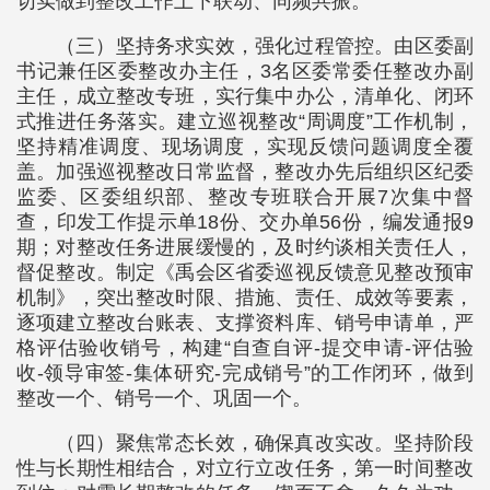
切实做到整改工作上下联动、同频共振。
（三）坚持务求实效，强化过程管控。由区委副
书记兼任区委整改办主任，3名区委常委任整改办副
主任，成立整改专班，实行集中办公，清单化、闭环
式推进任务落实。建立巡视整改“周调度”工作机制，
坚持精准调度、现场调度，实现反馈问题调度全覆
盖。加强巡视整改日常监督，整改办先后组织区纪委
监委、区委组织部、整改专班联合开展7次集中督
查，印发工作提示单18份、交办单56份，编发通报9
期；对整改任务进展缓慢的，及时约谈相关责任人，
督促整改。制定《禹会区省委巡视反馈意见整改预审
机制》，突出整改时限、措施、责任、成效等要素，
逐项建立整改台账表、支撑资料库、销号申请单，严
格评估验收销号，构建“自查自评-提交申请-评估验
收-领导审签-集体研究-完成销号”的工作闭环，做到
整改一个、销号一个、巩固一个。
（四）聚焦常态长效，确保真改实改。坚持阶段
性与长期性相结合，对立行立改任务，第一时间整改