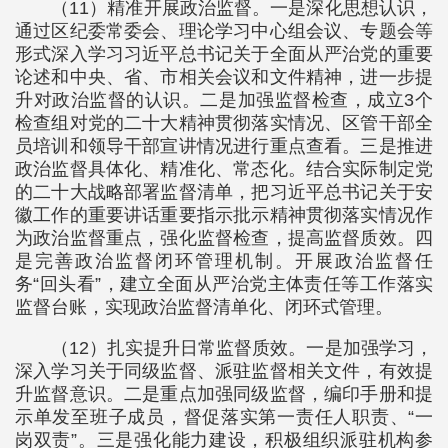
（11）精准开展政治监督。一是深化思想认识，
通过区纪委常委会、理论学习中心组会议、专题会等
形式深入学习习近平总书记关于全面从严治党的重要
论述和中央、省、市相关会议和文件精神，进一步提
升对政治监督的认识。二是加强监督检查，成立3个
检查组对党的二十大精神贯彻落实情况、区管干部全
员培训和领导干部宣讲情况进行重点查看。三是推进
政治监督具体化、精准化、常态化。结合实际制定党
的二十大战略部署监督清单，把习近平总书记关于安
徽工作的重要讲话重要指示批示精神贯彻落实情况作
为政治监督重点，强化监督检查，提高监督质效。四
是完善政治监督闭环管理机制。开展政治监督任
务“回头看”，建立全面从严治党主体责任等工作落实
监督台账，实现政治监督清单化、闭环式管理。
（12）扎实提升日常监督质效。一是加强学习，
深入学习关于同级监督、派驻监督相关文件，有效提
升监督意识。二是重点加强同级监督，编印手册和提
示单发至班子成员，督促落实第一责任人职责、“一
岗双责”。三是强化能力建设，积极组织派驻机构参