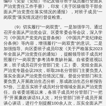
编印《党委（党组）书记及领导班子成员履行全面从
严治党责任工作手册》，印发《关于区级领导干部全
面从严治党责任落实情况的通报》，对班子成员“一
岗双责”落实情况进行督促检查。
（9）切实履行“一岗双责”。一是加强学习。通过
召开全面从严治党会议、区委常委会等会议，深入学
习《中国共产党党内监督条例》《中国共产党纪律处
分条例》等内容，增强履行“一岗双责”的意识。二是
加强指导。向区委班子成员印发《关于严格落实2023
年全面从严治党责任的通知》，提醒领导班子成员对
照履行“一岗双责”参考清单查缺补漏。自省委巡视以
来，班子成员召开分管部门党（工）委、党组全面从
严治党专题会议29次，听取28名分管部门主要负责人
落实全面从严治党责任情况汇报。督促分管部门和主
要负责人开展政治生态分析，形成政治生态分析报告
57份。三是压实班子成员对分管领域全面从严治党责
任。自省委巡视以来，各班子成员对分管部门“一把
手”开展廉政谈话51人次，对分管部门班子成员开展
谈心谈话，进行个别提醒100余人次，压实全面从严