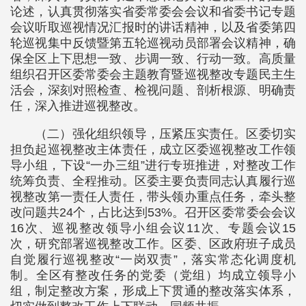
论述，认真贯彻落实省委常委会会议和省委书记专题
会议听取巡视情况汇报时的讲话精神，以及省委第四
轮巡视集中反馈暨第五轮巡视动员部署会议精神，确
保全区上下思想一致、步调一致、行动一致。高质量
组织召开区委常委会主题教育暨巡视整改专题民主生
活会，深刻对照检查、检视问题、剖析根源、明确责
任，深入推进巡视整改。
（二）强化组织领导，压紧压实责任。区委切实
担负起巡视整改主体责任，成立区委巡视整改工作领
导小组，下设“一办三组”进行专班推进，对整改工作
统筹负责、全程推动。区委主要负责同志认真履行巡
视整改第一责任人责任，带头领办重点任务，牵头整
改问题共24个，占比达到53%。召开区委常委会会议
16次、巡视整改领导小组会议11次、专题会议15
次，研究部署巡视整改工作。区委、区政府班子成员
自觉履行巡视整改“一岗双责”，落实常态化调度机
制。全区有整改任务的党委（党组）均成立领导小
组，制定整改方案，形成上下贯通的整改落实体系，