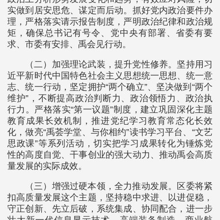
实做到居安思危、谋定而后动。抓好党内政治要件办
理，严格落实请示报告制度，严明政治纪律和政治规
矩，确保总书记有号令、党中央有部署、省委有要
求、市委有安排、禹会见行动。
（二）加强理论武装，提升党性修养。坚持用习
近平新时代中国特色社会主义思想统一思想、统一意
志、统一行动，坚定拥护“两个确立”、坚决做到“两个
维护”，不断提高政治判断力、政治领悟力、政治执
行力。严格落实“第一议题”制度，建立巩固深化主题
教育成果长效机制，推进党纪学习教育常态化长效
化，做亮“禹荟学堂、与你相约”读书学习平台、“文艺
思政课”等系列活动，切实把学习成果转化为锤炼党
性的高度自觉、干事创业的强大动力、推动禹会高质
量发展的实际成效。
（三）增强过硬本领，全力推动发展。区委将紧
扣高质量发展这个主题，坚持稳中求进、以进促稳，
守正创新、先立后破，系统集成、协同配合，进一步