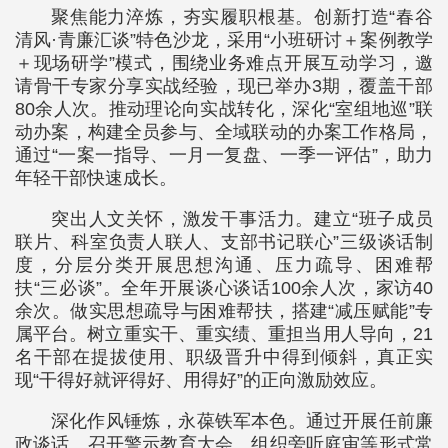
聚焦能力淬炼，夯实履职根基。创新打造“春谷
清风·青廉汇谈”特色沙龙，采用“小班研讨＋案例教学
＋现场研学”模式，围绕业务难点开展互动学习，邀
请骨干专家分享实战经验，现已举办3期，覆盖干部
80余人次。推动理论向实战转化，深化“室组地巡”联
动办案，构建全员参与、全域联动的办案工作格局，
通过“一案一指导、一月一复盘、一季一评估”，助力
年轻干部快速成长。
突出人文关怀，激发干事活力。建立“班子成员
联片、科室负责人联人、支部书记联心”三级谈话制
度，分层分类开展思想沟通、压力疏导、困难帮
扶“三必谈”。全年开展谈心谈话100余人次，家访40
余次。做实思想疏导与困难帮扶，搭建“减压赋能”专
属平台。树立重实干、重实绩、重担当用人导向，21
名干部在提拔使用、职级晋升中得到倾斜，真正实
现“干得好就评得好、用得好”的正向激励效应。
深化作风锤炼，永葆铁军本色。通过开展任前廉
政谈话、召开警示教育大会、组织旁听庭审等形式常