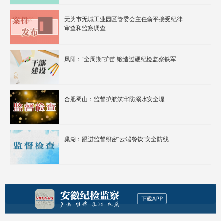
无为市无城工业园区管委会主任俞平接受纪律
审查和监察调查
凤阳：“全周期”护苗 锻造过硬纪检监察铁军
合肥蜀山：监督护航筑牢防溺水安全堤
巢湖：跟进监督织密“云端餐饮”安全防线