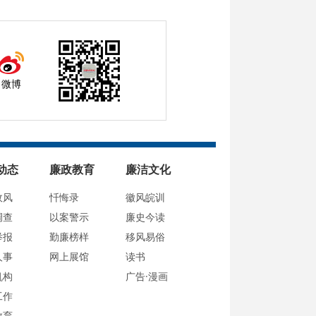
微博
动态
廉政教育
廉洁文化
政风
忏悔录
徽风皖训
调查
以案警示
廉史今读
举报
勤廉榜样
移风易俗
人事
网上展馆
读书
机构
广告·漫画
工作
教育