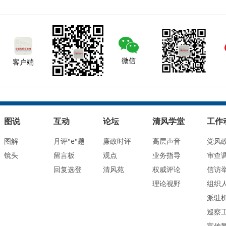
微信
客户端
图说
互动
论坛
清风学堂
工作
图解
月评"e"题
廉政时评
高层声音
党风
镜头
留言板
观点
业务指导
审查
回复选登
清风苑
权威评论
信访
理论视野
组织
派驻
巡察
宣传