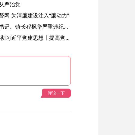
从严治党
网 为清廉建设注入“廉动力”
绩溪县长安镇原党委副书记、镇长程枫华严重违纪违法被开除党籍和公职
学习进行时·深入学习贯彻习近平党建思想丨提高党的战斗力的法宝
评论一下