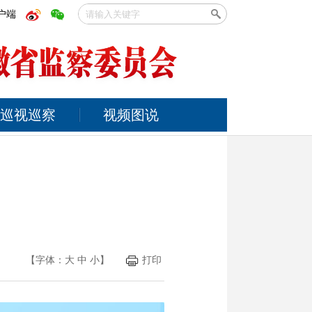
户端
巡视巡察
视频图说
【字体：
大
中
小
】
打印