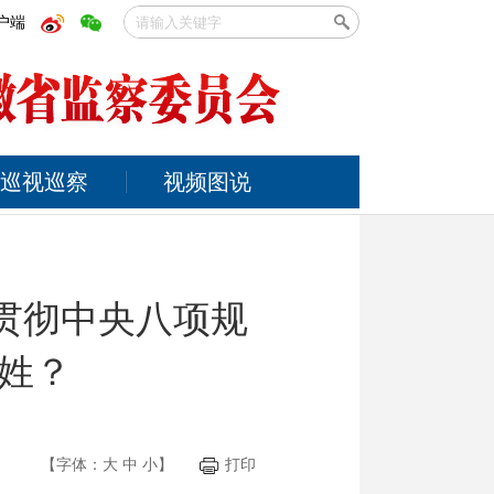
户端
巡视巡察
视频图说
贯彻中央八项规
姓？
【字体：
大
中
小
】
打印