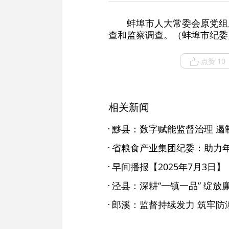
蚌埠市人大常委会原党组
查和监察调查。（蚌埠市纪委
点赞 10
相关新闻
黟县：数字赋能监督治理 遏制
早间播报【2025年7月3日】
泾县：深耕“一镇一品” 绽放
郎溪：监督持续发力 筑牢防溺