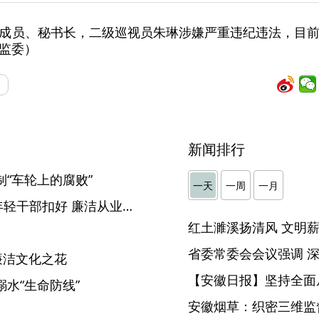
成员、秘书长，二级巡视员朱琳涉嫌严重违纪违法，目
监委）
新闻排行
“车轮上的腐败”
一天
一周
一月
省粮食产业集团纪委：助力年轻干部扣好 廉洁从业“第一粒扣子”
廉洁文化之花
【安徽日报】坚持全面
水“生命防线”
安徽烟草：织密三维监督