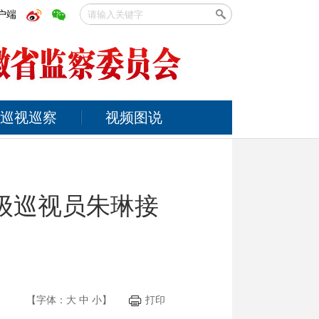
户端
巡视巡察
视频图说
级巡视员朱琳接
【字体：
大
中
小
】
打印