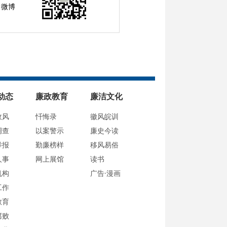
微博
动态
廉政教育
廉洁文化
政风
忏悔录
徽风皖训
调查
以案警示
廉史今读
举报
勤廉榜样
移风易俗
人事
网上展馆
读书
机构
广告·漫画
工作
教育
腐败