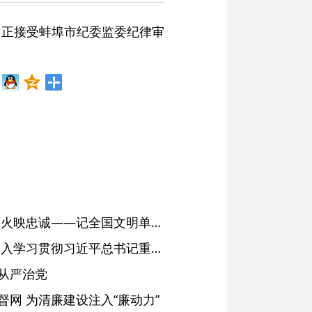
前正接受蚌埠市纪委监委纪律审
红土濉溪扬清风 文明薪火映忠诚——记全国文明单位、安徽省濉溪县纪委监委
省委常委会会议强调 深入学习贯彻习近平总书记重要讲话精神 以高质量党建引领高质量发展 梁言顺主持并讲话
从严治党
网 为清廉建设注入“廉动力”