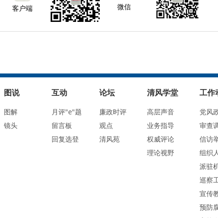
微信
客户端
图说
互动
论坛
清风学堂
工作
图解
月评"e"题
廉政时评
高层声音
党风
镜头
留言板
观点
业务指导
审查
回复选登
清风苑
权威评论
信访
理论视野
组织
派驻
巡察
宣传
预防