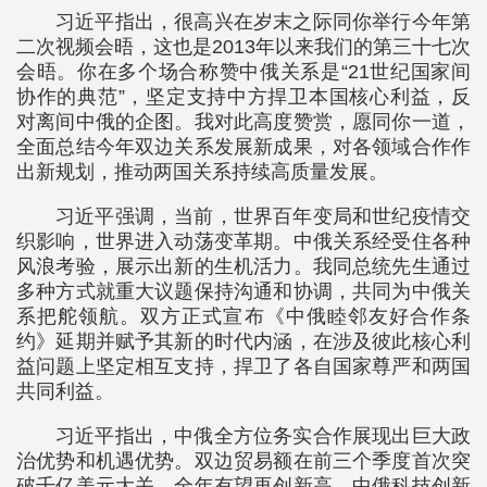
习近平指出，很高兴在岁末之际同你举行今年第
二次视频会晤，这也是2013年以来我们的第三十七次
会晤。你在多个场合称赞中俄关系是“21世纪国家间
协作的典范”，坚定支持中方捍卫本国核心利益，反
对离间中俄的企图。我对此高度赞赏，愿同你一道，
全面总结今年双边关系发展新成果，对各领域合作作
出新规划，推动两国关系持续高质量发展。
习近平强调，当前，世界百年变局和世纪疫情交
织影响，世界进入动荡变革期。中俄关系经受住各种
风浪考验，展示出新的生机活力。我同总统先生通过
多种方式就重大议题保持沟通和协调，共同为中俄关
系把舵领航。双方正式宣布《中俄睦邻友好合作条
约》延期并赋予其新的时代内涵，在涉及彼此核心利
益问题上坚定相互支持，捍卫了各自国家尊严和两国
共同利益。
习近平指出，中俄全方位务实合作展现出巨大政
治优势和机遇优势。双边贸易额在前三个季度首次突
破千亿美元大关，全年有望再创新高。中俄科技创新