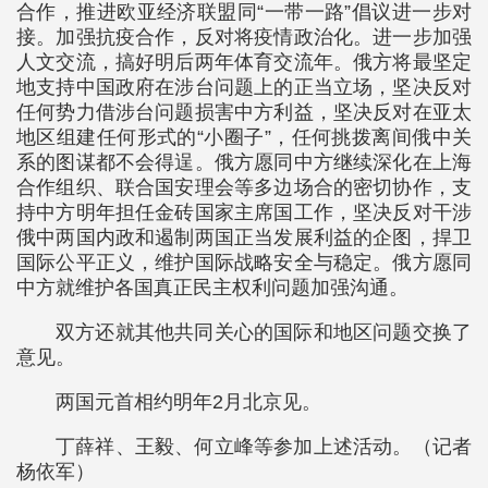
合作，推进欧亚经济联盟同“一带一路”倡议进一步对
接。加强抗疫合作，反对将疫情政治化。进一步加强
人文交流，搞好明后两年体育交流年。俄方将最坚定
地支持中国政府在涉台问题上的正当立场，坚决反对
任何势力借涉台问题损害中方利益，坚决反对在亚太
地区组建任何形式的“小圈子”，任何挑拨离间俄中关
系的图谋都不会得逞。俄方愿同中方继续深化在上海
合作组织、联合国安理会等多边场合的密切协作，支
持中方明年担任金砖国家主席国工作，坚决反对干涉
俄中两国内政和遏制两国正当发展利益的企图，捍卫
国际公平正义，维护国际战略安全与稳定。俄方愿同
中方就维护各国真正民主权利问题加强沟通。
双方还就其他共同关心的国际和地区问题交换了
意见。
两国元首相约明年2月北京见。
丁薛祥、王毅、何立峰等参加上述活动。（记者
杨依军）