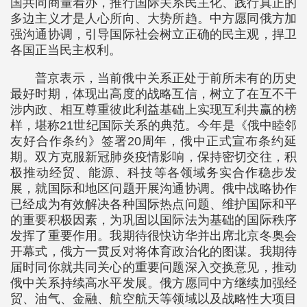
国共同商量着办，推行国际关系民主化、践行真正的
多边主义才是人心所向、大势所趋。中方愿同俄方加
强沟通协调，引导国际社会树立正确的民主观，捍卫
各国正当民主权利。
普京表示，当前俄中关系正处于前所未有的历史
最好时期，体现出高度的战略互信，树立了在互不干
涉内政、相互尊重彼此利益基础上实现互利共赢的榜
样，堪称21世纪国际关系的典范。今年是《俄中睦邻
友好合作条约》签署20周年，俄中正式宣布条约延
期。双方克服新冠肺炎疫情影响，保持密切交往，积
极推动经贸、能源、科技等各领域务实合作稳步发
展，就国际和地区问题开展沟通协调。俄中战略协作
已经成为有效解决各种国际热点问题、维护国际和平
的重要积极因素，为巩固以国际法为基础的国际秩序
发挥了重要作用。我期待很快访华并出席北京冬奥会
开幕式，俄方一贯反对将体育政治化的图谋。我期待
届时同你就共同关心的重要问题深入交换意见，推动
俄中关系持续高水平发展。俄方愿同中方继续加强经
贸、油气、金融、航空航天等领域以及战略性大项目