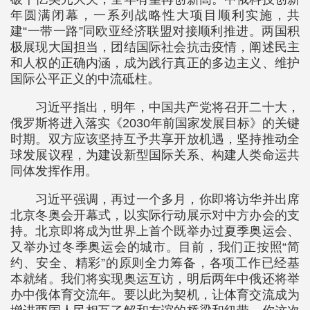
年圆满闭幕，一系列战略性大项目顺利实施，共
建“一带一路”同欧亚经济联盟对接顺利推进。两国积
极展现大国担当，团结国际社会抗击疫情，阐述民主
和人权的正确内涵，成为践行真正的多边主义、维护
国际公平正义的中流砥柱。
习近平指出，明年，中国共产党将召开二十大，
俄罗斯将进入落实《2030年前国家发展目标》的关键
时期。双方应该坚持互予共享开放机遇，坚持推动全
球发展议程，为建设新型国际关系、构建人类命运共
同体发挥作用。
习近平强调，再过一个多月，你即将访华并出席
北京冬奥会开幕式，以实际行动展示对中方办会的支
持。北京即将成为世界上首个既举办过夏季奥运会、
又举办过冬季奥运会的城市。目前，我们正按照“简
约、安全、精彩”的原则全力筹备，各项工作已经基
本就绪。我们将实现奥运互访，明后两年中俄还将举
办中俄体育交流年。要以此为契机，让体育交流成为