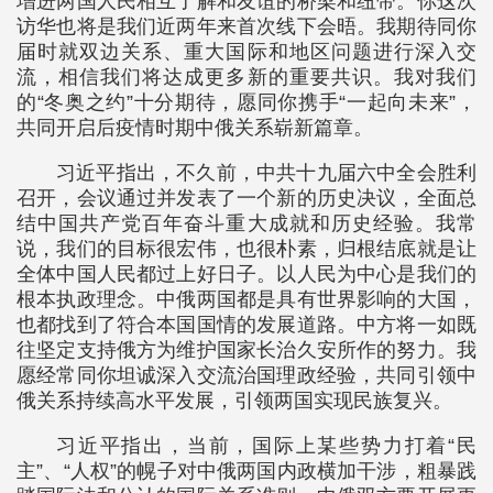
增进两国人民相互了解和友谊的桥梁和纽带。你这次
访华也将是我们近两年来首次线下会晤。我期待同你
届时就双边关系、重大国际和地区问题进行深入交
流，相信我们将达成更多新的重要共识。我对我们
的“冬奥之约”十分期待，愿同你携手“一起向未来”，
共同开启后疫情时期中俄关系崭新篇章。
习近平指出，不久前，中共十九届六中全会胜利
召开，会议通过并发表了一个新的历史决议，全面总
结中国共产党百年奋斗重大成就和历史经验。我常
说，我们的目标很宏伟，也很朴素，归根结底就是让
全体中国人民都过上好日子。以人民为中心是我们的
根本执政理念。中俄两国都是具有世界影响的大国，
也都找到了符合本国国情的发展道路。中方将一如既
往坚定支持俄方为维护国家长治久安所作的努力。我
愿经常同你坦诚深入交流治国理政经验，共同引领中
俄关系持续高水平发展，引领两国实现民族复兴。
习近平指出，当前，国际上某些势力打着“民
主”、“人权”的幌子对中俄两国内政横加干涉，粗暴践