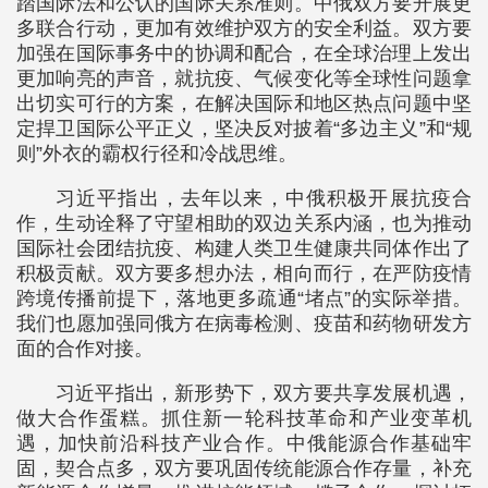
踏国际法和公认的国际关系准则。中俄双方要开展更
多联合行动，更加有效维护双方的安全利益。双方要
加强在国际事务中的协调和配合，在全球治理上发出
更加响亮的声音，就抗疫、气候变化等全球性问题拿
出切实可行的方案，在解决国际和地区热点问题中坚
定捍卫国际公平正义，坚决反对披着“多边主义”和“规
则”外衣的霸权行径和冷战思维。
习近平指出，去年以来，中俄积极开展抗疫合
作，生动诠释了守望相助的双边关系内涵，也为推动
国际社会团结抗疫、构建人类卫生健康共同体作出了
积极贡献。双方要多想办法，相向而行，在严防疫情
跨境传播前提下，落地更多疏通“堵点”的实际举措。
我们也愿加强同俄方在病毒检测、疫苗和药物研发方
面的合作对接。
习近平指出，新形势下，双方要共享发展机遇，
做大合作蛋糕。抓住新一轮科技革命和产业变革机
遇，加快前沿科技产业合作。中俄能源合作基础牢
固，契合点多，双方要巩固传统能源合作存量，补充