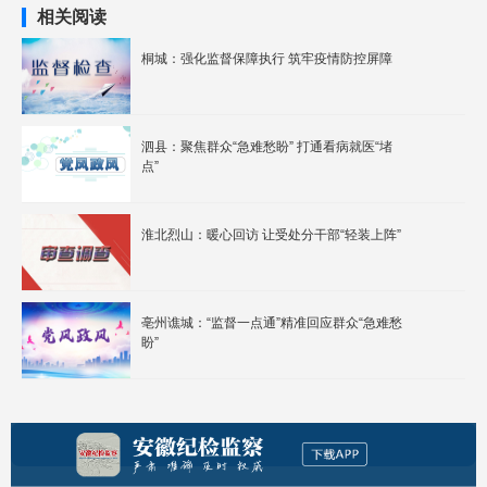
相关阅读
桐城：强化监督保障执行 筑牢疫情防控屏障
泗县：聚焦群众“急难愁盼” 打通看病就医“堵
点”
淮北烈山：暖心回访 让受处分干部“轻装上阵”
亳州谯城：“监督一点通”精准回应群众“急难愁
盼”