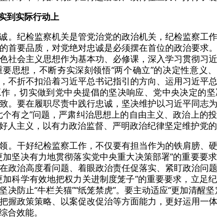
落实到实际行动上
诚。纪检监察机关是管党治党的政治机关，纪检监察工
的首要品质，对党绝对忠诚是必须摆在首位的政治要求
色社会主义思想作为基本功、必修课，深入学习贯彻习
要思想，不断夯实深刻领悟“两个确立”的决定性意义、
，不折不扣沿着习近平总书记指引的方向、运用习近平
工作，切实做到党中央提倡的坚决响应、党中央决定的坚
致。要在履职尽责中践行忠诚，坚决维护以习近平同志
七个有之”问题，严肃纠治思想上的自由主义、政治上的
好人主义，以有力政治监督、严明政治纪律坚定维护党的
领。干好纪检监察工作，不仅要有担当作为的铁肩膀、
更加坚决有力地贯彻落实党中央重大决策部署”的重要要
在政治高度看问题、着眼政治责任促落实、紧盯政治问
更加科学有效地把权力关进制度笼子”的重要要求，立足
决防止“牛栏关猫”“纸笼禁虎”。要主动适应“更加清醒
把握政策策略、以案促改促治等方面能力，更好运用一
综合效能。