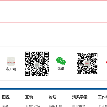
微信
客户端
图说
互动
论坛
清风学堂
工作
图解
月评"e"题
廉政时评
高层声音
党风