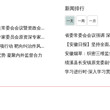
新闻排行
一天
一周
一月
梁言顺出席省政协专题议政性常委会会议暨资政会开幕会并讲话
国家开发银行原行务委员、专家委员会原资深专家蒋志刚接受纪律审查和监察调查
【安徽日报】坚持全面
池州贵池：开展“五强五提”专项行动 靶向纠治作风顽疾
安徽烟草：织密三维监督
势 凝聚内外监督合力