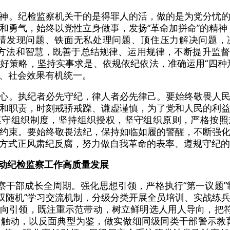
神。纪检监察机关干的是得罪人的活，做的是为党分忧
和勇气，始终以党性立身做事，发扬“革命加拼命”的精神
眼睛发现问题、铁面无私处理问题、顶住压力解决问题，
的方法和智慧，既善于总结规律、运用规律，不断提升监
好策略，坚持实事求是、依规依纪依法，准确运用“四种
、社会效果有机统一。
心。执纪者必先守纪，律人者必先律己。要始终敬畏人
和职责，时刻戒骄戒躁、谦虚谨慎，为了党和人民的利
遵守组织制度，坚持组织授权，坚守组织原则，严格按照
约束。要始终敬畏法纪，保持如临如履的警醒，不断强
方式正风肃纪反腐，努力做自我革命的表率、遵规守纪的
推动纪检监察工作高质量发展
监察干部成长全周期。强化思想引领，严格执行“第一议题”
“双随机”学习交流机制，分级分类开展全员培训、实战练
向引领，既注重示范带动，树立鲜明选人用人导向，把符
触动，以反面典型为鉴，做实做细同级同类干部警示教