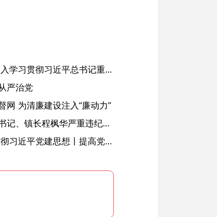
省委常委会会议强调 深入学习贯彻习近平总书记重要讲话精神 以高质量党建引领高质量发展 梁言顺主持并讲话
从严治党
网 为清廉建设注入“廉动力”
绩溪县长安镇原党委副书记、镇长程枫华严重违纪违法被开除党籍和公职
学习进行时·深入学习贯彻习近平党建思想丨提高党的战斗力的法宝