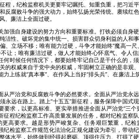
征程，纪检监察机关更要牢记嘱托、知重负重，把习近
和反腐败斗争的强大动力，始终弘扬光荣传统、赓续红
风、廉洁上全面过硬。
机关加强自身建设的努力方向和重要标准。打铁必须自身
纯洁性、破坏党的集中统一、损害群众切身利益的人和
偏、立场不移；唯有能力过硬，斗争才能始终“魔高一尺
步不让；唯有廉洁过硬，做人才能始终心怀底气、令人信
在任何时候任何情况下，都要始终牢记自己是干什么的，
关的权威来自于党中央的权威，牢固树立正确的是非观
能力上练就“真本事”、在作风上当好“排头兵”、在廉洁上
全面从严治党和反腐败斗争的必然要求。全面从严治党永
须永远在路上。踏上“十五五”新征程，服务保障中国式
重要要求，以更高标准、更实举措推进全面从严治党“三个
，新征程纪检监察工作高质量发展的任务，都对纪检监察
的更高要求。越是形势严峻复杂、任务艰巨繁重，纪检
加强纪检监察工作规范化法治化正规化建设为牵引，带动
整体水平，始终做到经得起磨砺、顶得住压力、打得了硬