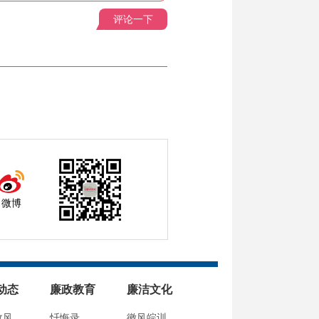
评论一下
微博
动态
廉政教育
廉洁文化
政风
忏悔录
徽风皖训