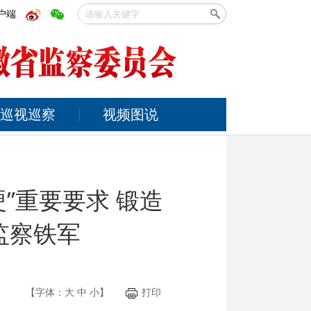
户端
巡视巡察
视频图说
”重要要求 锻造
监察铁军
【字体：
大
中
小
】
打印