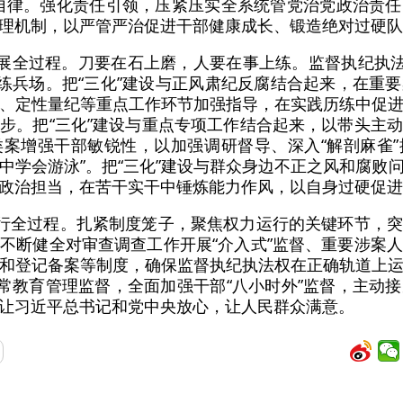
自律。强化责任引领，压紧压实全系统管党治党政治责
理机制，以严管严治促进干部健康成长、锻造绝对过硬队
开展全过程。刀要在石上磨，人要在事上练。监督执纪执法
的练兵场。把“三化”建设与正风肃纪反腐结合起来，在重
、定性量纪等重点工作环节加强指导，在实践历练中促
步。把“三化”建设与重点专项工作结合起来，以带头主
案增强干部敏锐性，以加强调研督导、深入“解剖麻雀
泳中学会游泳”。把“三化”建设与群众身边不正之风和腐
政治担当，在苦干实干中锤炼能力作风，以自身过硬促进
运行全过程。扎紧制度笼子，聚焦权力运行的关键环节，
不断健全对审查调查工作开展“介入式”监督、重要涉案
和登记备案等制度，确保监督执纪执法权在正确轨道上
日常教育管理监督，全面加强干部“八小时外”监督，主动
让习近平总书记和党中央放心，让人民群众满意。