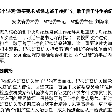
四个过硬”重要要求 锻造忠诚干净担当、敢于善于斗争的
安徽省委常委、省纪委书记、省监委主任 刘海泉
志为核心的党中央对纪检监察工作始终高度重视，对纪
五次全会上，习近平总书记深刻指出，要按照政治过硬
担当、敢于善于斗争的纪检监察铁军。这一重要论述为
根本遵循。纪检监察机关担负着“两个维护”的特殊使命
重托，必须全面深刻准确领会和把握“四个过硬”的丰富
军。
殷嘱托
刻印在纪检监察机关骨子里的基因血脉。纪检监察机关因
权威”的重大使命。回望来路，首届中央监察委员会10位
检监察机关始终以坚决有力保证党的路线方针政策贯彻
党许国的境界情怀，保持敢于善于斗争的意志勇气。新
监察机关发扬彻底的自我革命精神，以更高标准、更严
负“两个维护”重大政治责任，成为推进全面从严治党的