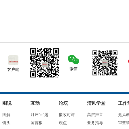
微信
客户端
图说
互动
论坛
清风学堂
工作
图解
月评"e"题
廉政时评
高层声音
党风
镜头
留言板
观点
业务指导
审查