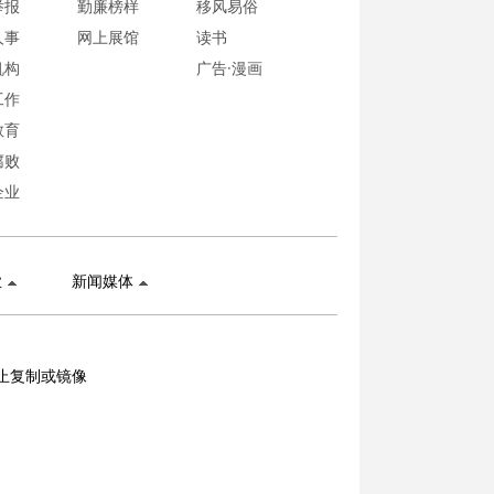
举报
勤廉榜样
移风易俗
人事
网上展馆
读书
机构
广告·漫画
工作
教育
腐败
企业
业
新闻媒体
止复制或镜像