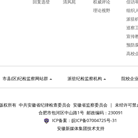
回复选登
清风苑
权威评论
信访
理论视野
组织
派驻
巡察
宣传
预防
高校
市县(区)纪检监察网站群
派驻纪检监察机构
院校企
版权所有 中共安徽省纪律检查委员会 安徽省监察委员会 | 未经许可禁
合肥市包河区中山路1号 邮政编码：230091
ICP备案：
皖ICP备07004725号-31
安徽新媒体集团技术支持