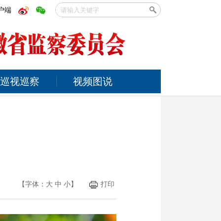
户端
巡视巡察
视频图说
【字体：
大
中
小
】
打印