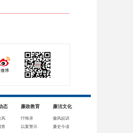
微博
动态
廉政教育
廉洁文化
政风
忏悔录
徽风皖训
调查
以案警示
廉史今读