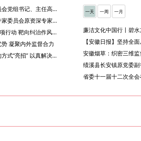
阜阳市颍泉区发展和改革委员会党组书记、主任高辉接受纪律审查和监察调查
一天
一周
一月
国家开发银行原行务委员、专家委员会原资深专家蒋志刚接受纪律审查和监察调查
廉洁文化中国行丨碧水
池州贵池：开展“五强五提”专项行动 靶向纠治作风顽疾
【安徽日报】坚持全面
势 凝聚内外监督合力
安徽烟草：织密三维监督
【安徽日报】用群众看得懂的方式“亮招” 以真解决问题定局
省委十一届十二次全会