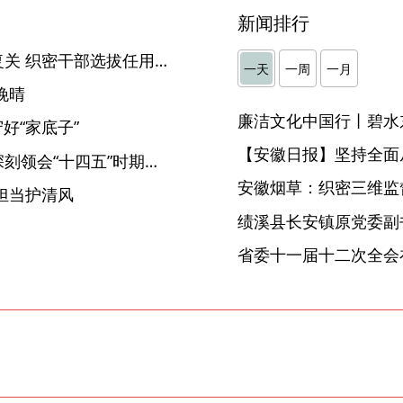
新闻排行
和县：严把党风廉政意见回复关 织密干部选拔任用“防护网”
一天
一周
一月
晚晴
廉洁文化中国行丨碧水
好“家底子”
【安徽日报】坚持全面
【中国纪检监察报评论员】深刻领会“十四五”时期重大成就 更加坚定拥护“两个确立”、坚决做到“两个维护”
安徽烟草：织密三维监督
担当护清风
省委十一届十二次全会