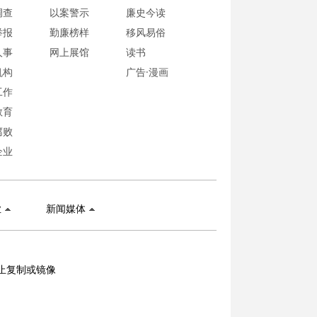
调查
以案警示
廉史今读
举报
勤廉榜样
移风易俗
人事
网上展馆
读书
机构
广告·漫画
工作
教育
腐败
企业
业
新闻媒体
止复制或镜像