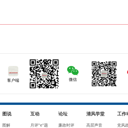
微信
客户端
图说
互动
论坛
清风学堂
工作
图解
月评"e"题
廉政时评
高层声音
党风