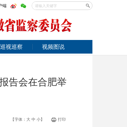
户端
巡视巡察
视频图说
报告会在合肥举
【字体：
大
中
小
】
打印