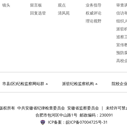
镜头
留言板
观点
业务指导
审查
回复选登
清风苑
权威评论
信访
理论视野
组织
派驻
巡察
宣传
预防
高校
市县(区)纪检监察网站群
派驻纪检监察机构
院校企
版权所有 中共安徽省纪律检查委员会 安徽省监察委员会 | 未经许可禁
合肥市包河区中山路1号 邮政编码：230091
ICP备案：
皖ICP备07004725号-31