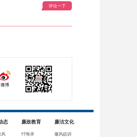
评论一下
微博
动态
廉政教育
廉洁文化
政风
忏悔录
徽风皖训