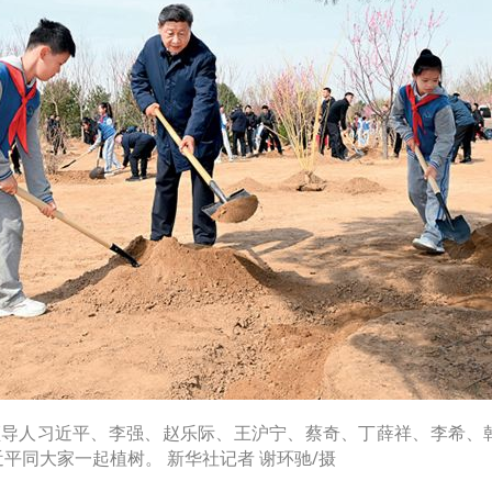
国家领导人习近平、李强、赵乐际、王沪宁、蔡奇、丁薛祥、李希
平同大家一起植树。 新华社记者 谢环驰/摄