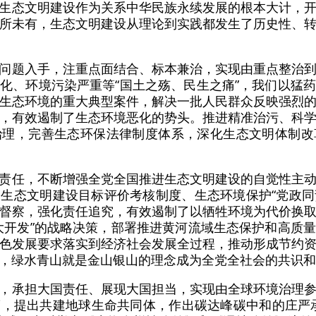
生态文明建设作为关系中华民族永续发展的根本大计，
所未有，生态文明建设从理论到实践都发生了历史性、
问题入手，注重点面结合、标本兼治，实现由重点整治
化、环境污染严重等“国土之殇、民生之痛”，我们以猛
生态环境的重大典型案件，解决一批人民群众反映强烈
，有效遏制了生态环境恶化的势头。推进精准治污、科
治理，完善生态环保法律制度体系，深化生态文明体制改
责任，不断增强全党全国推进生态文明建设的自觉性主
生态文明建设目标评价考核制度、生态环境保护“党政同责
督察，强化责任追究，有效遏制了以牺牲环境为代价换
大开发”的战略决策，部署推进黄河流域生态保护和高质
色发展要求落实到经济社会发展全过程，推动形成节约
，绿水青山就是金山银山的理念成为全党全社会的共识和
，承担大国责任、展现大国担当，实现由全球环境治理
，提出共建地球生命共同体，作出碳达峰碳中和的庄严