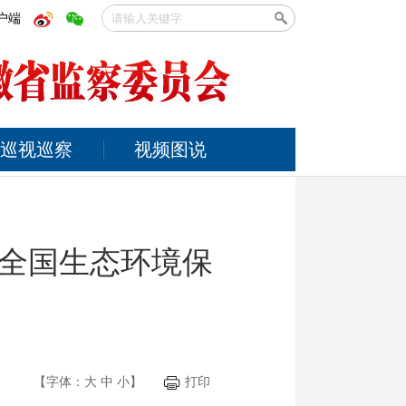
户端
巡视巡察
视频图说
全国生态环境保
【字体：
大
中
小
】
打印