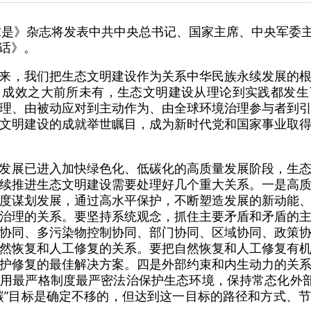
求是》杂志将发表中共中央总书记、国家主席、中央军委主席
话》。
来，我们把生态文明建设作为关系中华民族永续发展的
、成效之大前所未有，生态文明建设从理论到实践都发生
理、由被动应对到主动作为、由全球环境治理参与者到
文明建设的成就举世瞩目，成为新时代党和国家事业取
发展已进入加快绿色化、低碳化的高质量发展阶段，生
续推进生态文明建设需要处理好几个重大关系。一是高
度谋划发展，通过高水平保护，不断塑造发展的新动能
治理的关系。要坚持系统观念，抓住主要矛盾和矛盾的
协同、多污染物控制协同、部门协同、区域协同、政策
然恢复和人工修复的关系。要把自然恢复和人工修复有
护修复的最佳解决方案。四是外部约束和内生动力的关
用最严格制度最严密法治保护生态环境，保持常态化外部
碳”目标是确定不移的，但达到这一目标的路径和方式、