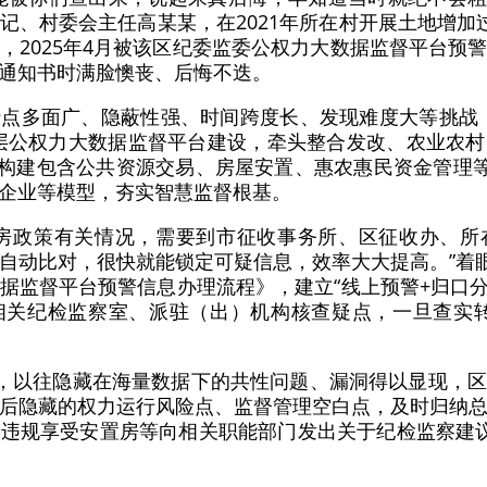
记、村委会主任高某某，在2021年所在村开展土地增加
，2025年4月被该区纪委监委公权力大数据监督平台预
通知书时满脸懊丧、后悔不迭。
点多面广、隐蔽性强、时间跨度长、发现难度大等挑战
层公权力大数据监督平台建设，牵头整合发改、农业农
”，构建包含公共资源交易、房屋安置、惠农惠民资金管理等
企业等模型，夯实智慧监督根基。
置房政策有关情况，需要到市征收事务所、区征收办、所
自动比对，很快就能锁定可疑信息，效率大大提高。”着眼
据监督平台预警信息办理流程》，建立“线上预警+归口分
相关纪检监察室、派驻（出）机构核查疑点，一旦查实转
”，以往隐藏在海量数据下的共性问题、漏洞得以显现，
后隐藏的权力运行风险点、监督管理空白点，及时归纳
违规享受安置房等向相关职能部门发出关于纪检监察建