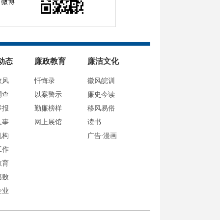
微博
动态
廉政教育
廉洁文化
政风
忏悔录
徽风皖训
调查
以案警示
廉史今读
举报
勤廉榜样
移风易俗
人事
网上展馆
读书
机构
广告·漫画
工作
教育
腐败
企业