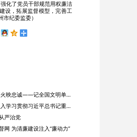
力，强化了党员干部规范用权廉洁
台建设，拓展监督模型，完善工
州市纪委监委）
红土濉溪扬清风 文明薪火映忠诚——记全国文明单位、安徽省濉溪县纪委监委
省委常委会会议强调 深入学习贯彻习近平总书记重要讲话精神 以高质量党建引领高质量发展 梁言顺主持并讲话
从严治党
网 为清廉建设注入“廉动力”