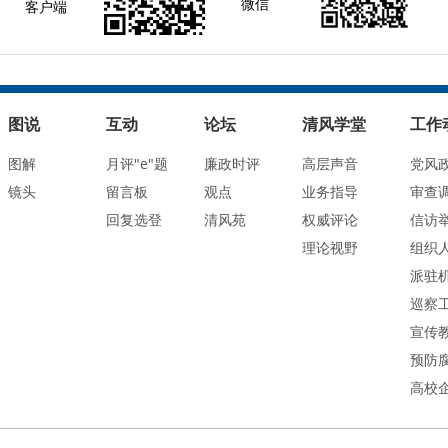
微信
客户端
图说
互动
论坛
清风学堂
工作
图解
月评"e"题
廉政时评
高层声音
党风
镜头
留言板
观点
业务指导
审查
回复选登
清风苑
权威评论
信访
理论视野
组织
派驻
巡察
宣传
预防
高校