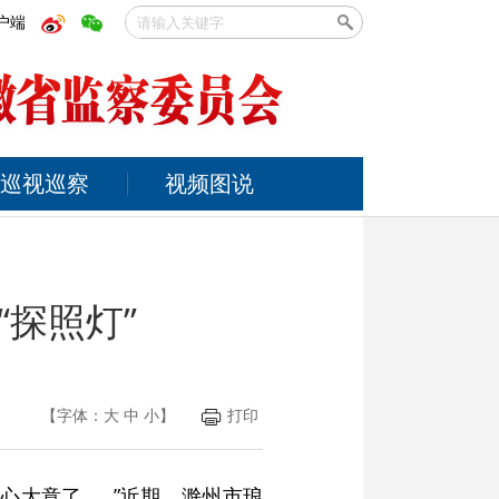
户端
巡视巡察
视频图说
“探照灯”
【字体：
大
中
小
】
打印
心大意了……”近期，滁州市琅