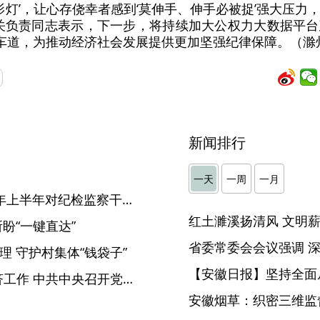
无影灯’，让心存侥幸者感到‘莫伸手、伸手必被捉’强大压
关负责同志表示，下一步，将持续加大公权力大数据平
快车道，为推动经济社会发展提供更加坚强纪律保障。（滁
新闻排行
】
一天
一周
一月
中央纪委国家监委通报2025年上半年对纪检监察干部监督检查审查调查情况
盼“一键直达”
理 守护村集体“钱袋子”
【安徽日报】坚持全面
就当前经济形势和下半年经济工作 中共中央召开党外人士座谈会 习近平主持并发表重要讲话
安徽烟草：织密三维监督