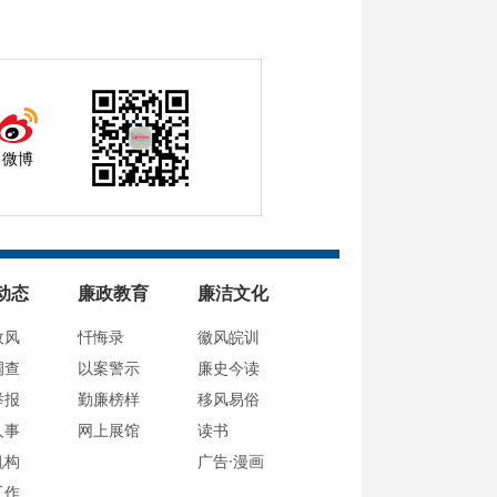
微博
动态
廉政教育
廉洁文化
政风
忏悔录
徽风皖训
调查
以案警示
廉史今读
举报
勤廉榜样
移风易俗
人事
网上展馆
读书
机构
广告·漫画
工作