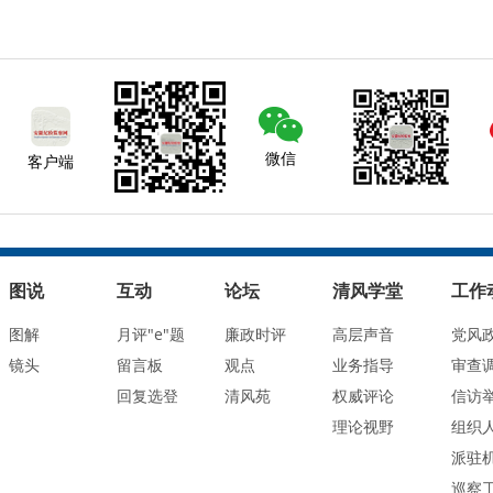
微信
客户端
图说
互动
论坛
清风学堂
工作
图解
月评"e"题
廉政时评
高层声音
党风
镜头
留言板
观点
业务指导
审查
回复选登
清风苑
权威评论
信访
理论视野
组织
派驻
巡察