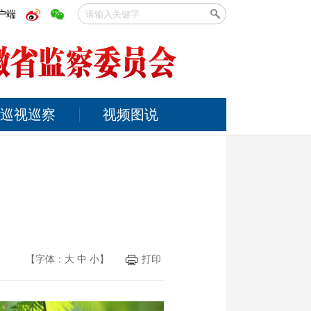
户端
巡视巡察
视频图说
【字体：
大
中
小
】
打印