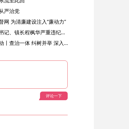
东流至此回
从严治党
网 为清廉建设注入“廉动力”
绩溪县长安镇原党委副书记、镇长程枫华严重违纪违法被开除党籍和公职
落实五次全会精神见行动丨查治一体 纠树并举 深入推进风腐同查同治
评论一下