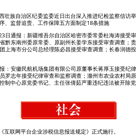
广西壮族自治区纪委监委近日出台深入推进纪检监察信访
序、监督追责、工作保障五方面制定18条措施
站23日通报：新疆维吾尔自治区哈密市委常委杜海涛接受
省黔东南州委原常委、原副州长姜学东接受审查调查；
团上海市分公司总经理陈必昌接受审查调查；长春润德
日通报：安徽民航机场集团有限公司原董事长蒋厚玉接受纪
员罗志年接受纪律审查和监察调查；滁州市农业农村局
控制中心原党委书记、主任张倩茹严重违纪违法被开除党
，《互联网平台企业涉税信息报送规定》正式施行。