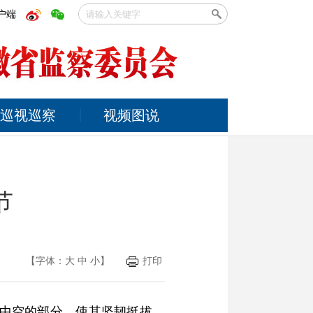
户端
巡视巡察
视频图说
节
【字体：
大
中
小
】
打印
着中空的部分，使其坚韧挺拔、