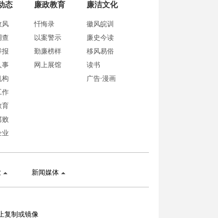
动态
廉政教育
廉洁文化
政风
忏悔录
徽风皖训
调查
以案警示
廉史今读
举报
勤廉榜样
移风易俗
人事
网上展馆
读书
机构
广告·漫画
工作
教育
腐败
企业
业
新闻媒体
止复制或镜像