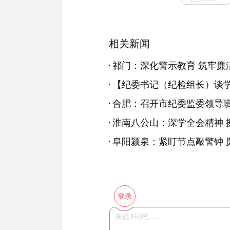
相关新闻
祁门：深化警示教育 筑牢廉
合肥：召开市纪委监委领导
淮南八公山：深学全会精神 擦
阜阳颍泉：紧盯节点敲警钟 
登录