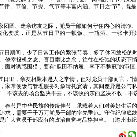
出节律、节俭、节操、气节等丰富内涵。节日之“节”，既
万家团圆、走亲访友之际，党员干部如何守住内心的清净
化变质，正是从节日里的一顿饭、一瓶酒、一张卡开始
。节日期间，少了日常工作的紧张节奏，多了休闲放松的时
、侥幸投机之念、盲目攀比之念，往往在松弛的状态下
，面对诱惑围猎，要有“瓜田不纳履、李下不整冠”的审慎
。节日里，亲友相聚本是人之常情，但对党员干部而言，“情
，家常便饭与管理服务对象请托宴请，其间差异是公与
火墙”，不该去的场合坚决不去，不该收的东西坚决不收，不
。春节是中华民族的传统佳节，承载着人们对美好生活
追求，需要千千万万党员干部的率先垂范。守住纪律底
是广大党员干部应有的政治自觉与品格担当。（滁州市纪