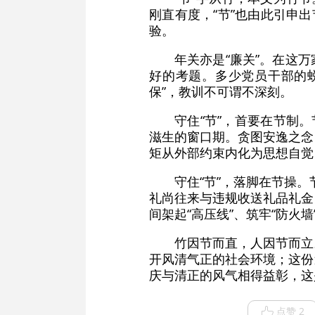
刚直有度，“节”也由此引申
验。
年关亦是“廉关”。在这
好的考题。多少党员干部的蜕
保”，教训不可谓不深刻。
守住“节”，首要在节制
滋生的窗口期。贪图安逸之念
矩从外部约束内化为思想自觉
守住“节”，落脚在节操
礼尚往来与违规收送礼品礼金
间架起“高压线”、筑牢“防
竹因节而直，人因节而立
开风清气正的社会环境；这份
庆与清正的风气相得益彰，这
点赞 2