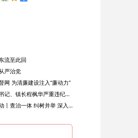
东流至此回
从严治党
网 为清廉建设注入“廉动力”
绩溪县长安镇原党委副书记、镇长程枫华严重违纪违法被开除党籍和公职
落实五次全会精神见行动丨查治一体 纠树并举 深入推进风腐同查同治