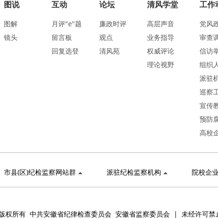
图说
互动
论坛
清风学堂
工作
图解
月评"e"题
廉政时评
高层声音
党风
镜头
留言板
观点
业务指导
审查
回复选登
清风苑
权威评论
信访
理论视野
组织
派驻
巡察
宣传
预防
高校
市县(区)纪检监察网站群
派驻纪检监察机构
院校企
版权所有 中共安徽省纪律检查委员会 安徽省监察委员会 | 未经许可禁