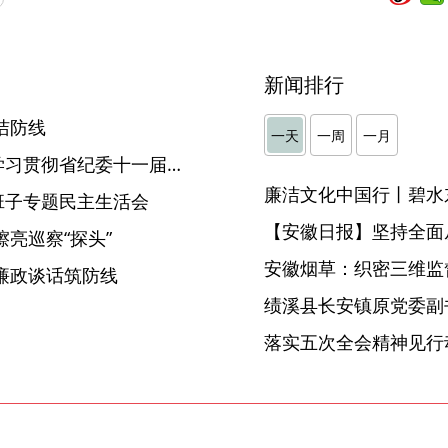
新闻排行
洁防线
一天
一周
一月
【纪委书记（纪检组长）谈学习贯彻省纪委十一届六次全会精神】宿州：深刻领悟“三个更加”重要要求 以正风肃纪反腐新成效保障“十五五” 开好局起好步
廉洁文化中国行丨碧水
班子专题民主生活会
【安徽日报】坚持全面
亮巡察“探头”
安徽烟草：织密三维监督
廉政谈话筑防线