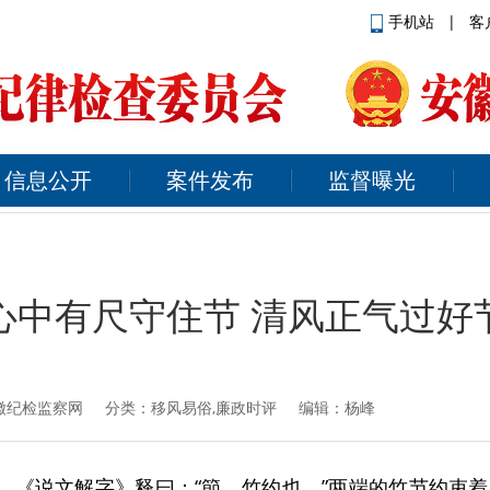
手机站
|
客
信息公开
案件发布
监督曝光
心中有尺守住节 清风正气过好
徽纪检监察网
分类：移风易俗,廉政时评 编辑：杨峰
节。《说文解字》释曰：“節，竹约也。”两端的竹节约束