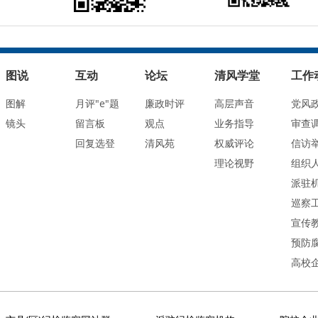
图说
互动
论坛
清风学堂
工作
图解
月评"e"题
廉政时评
高层声音
党风
镜头
留言板
观点
业务指导
审查
回复选登
清风苑
权威评论
信访
理论视野
组织
派驻
巡察
宣传
预防
高校