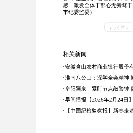
感，激发全体干部心无旁骛干
市纪委监委）
点赞 3
相关新闻
淮南八公山：深学全会精神 擦
阜阳颍泉：紧盯节点敲警钟 
早间播报【2026年2月24日