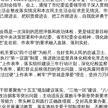
志到会指导。会上，通报了市纪委监委领导班子深入贯
主生活会整改落实情况和本次民主生活会征求意见情况。
己摆进去、把职责摆进去、把工作摆进去，自我批评勇
会既是一次深刻的思想淬炼和政治体检，更是锚定新目
党中央决策部署和中央纪委、省市纪委全会精神，强化
把“走在前、作表率”的要求融入血脉、落到实处。
机关要以“四个过硬”为标尺，当好党和人民的忠诚卫士。
执行“第一议题”制度，推进政治监督具体化精准化常态化
过硬”上作表率，落实组织建设三年行动计划，深化纪检监
上作表率，紧盯群众反映强烈的突出问题，深化风腐同查同
廉洁过硬”上作表率，树牢“严管就是厚爱”理念，坚持刀
干部要聚焦“十五五”规划建议落实、“三地一区”建设、“
治政治掮客等突出问题；主动适应反腐败斗争新形势新要
等能力；带头树立和践行正确政绩观，交好高质量办案
态化开展廉洁教育，落实激励关爱干部制度机制，不断