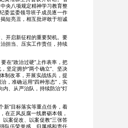
彻中央八项规定精神学习教育整
市纪委监委领导班子成员逐一作
于揭短亮丑，相互批评敢于坦诚
标、开启新征程的重要契机。要
政治担当、压实工作责任，持续
要在“政治过硬”上作表率，把
，坚定拥护“两个确立”、坚决
察体制改革，开展实战练兵，提
治，准确运用“四种形态”，实
刃向内、从严治队，持续防治“灯
八个新”目标落实等重点任务，着
求，在正风反腐一线磨砺本领，
、以案促改、以案促教“三张答
增强队伍荣誉感、归属感和责任