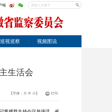
户端
巡视巡察
视频图说
主生活会
【字体：
大
中
小
】
打印
书记黄维群主持会议并讲话。省