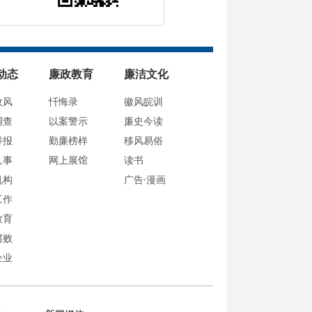
动态
廉政教育
廉洁文化
政风
忏悔录
徽风皖训
调查
以案警示
廉史今读
举报
勤廉榜样
移风易俗
人事
网上展馆
读书
机构
广告·漫画
工作
教育
腐败
企业