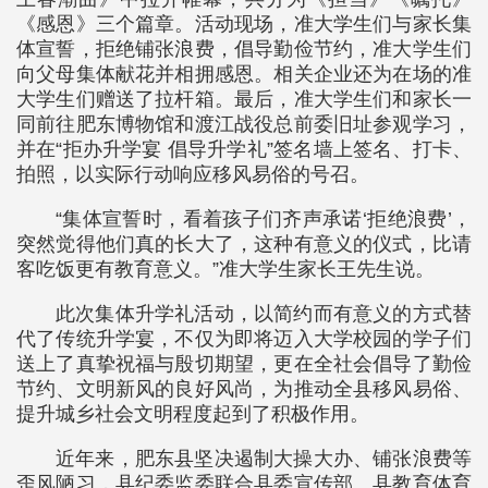
《感恩》三个篇章。活动现场，准大学生们与家长集
体宣誓，拒绝铺张浪费，倡导勤俭节约，准大学生们
向父母集体献花并相拥感恩。相关企业还为在场的准
大学生们赠送了拉杆箱。最后，准大学生们和家长一
同前往肥东博物馆和渡江战役总前委旧址参观学习，
并在“拒办升学宴 倡导升学礼”签名墙上签名、打卡、
拍照，以实际行动响应移风易俗的号召。
“集体宣誓时，看着孩子们齐声承诺‘拒绝浪费’，
突然觉得他们真的长大了，这种有意义的仪式，比请
客吃饭更有教育意义。”准大学生家长王先生说。
此次集体升学礼活动，以简约而有意义的方式替
代了传统升学宴，不仅为即将迈入大学校园的学子们
送上了真挚祝福与殷切期望，更在全社会倡导了勤俭
节约、文明新风的良好风尚，为推动全县移风易俗、
提升城乡社会文明程度起到了积极作用。
近年来，肥东县坚决遏制大操大办、铺张浪费等
歪风陋习，县纪委监委联合县委宣传部、县教育体育