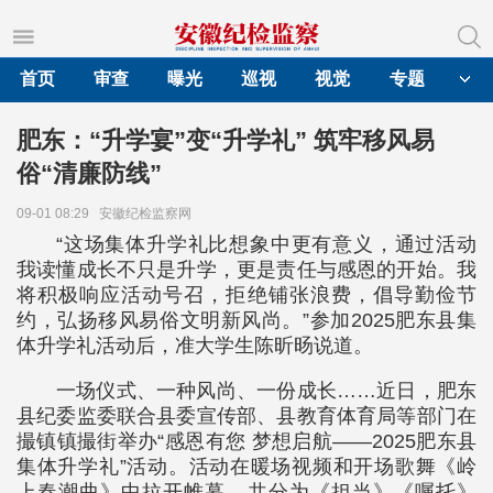
首页
审查
曝光
巡视
视觉
专题
肥东：“升学宴”变“升学礼” 筑牢移风易
俗“清廉防线”
09-01 08:29
安徽纪检监察网
“这场集体升学礼比想象中更有意义，通过活动
我读懂成长不只是升学，更是责任与感恩的开始。我
将积极响应活动号召，拒绝铺张浪费，倡导勤俭节
约，弘扬移风易俗文明新风尚。”参加2025肥东县集
体升学礼活动后，准大学生陈昕旸说道。
一场仪式、一种风尚、一份成长……近日，肥东
县纪委监委联合县委宣传部、县教育体育局等部门在
撮镇镇撮街举办“感恩有您 梦想启航——2025肥东县
集体升学礼”活动。活动在暖场视频和开场歌舞《岭
上春潮曲》中拉开帷幕，共分为《担当》《嘱托》