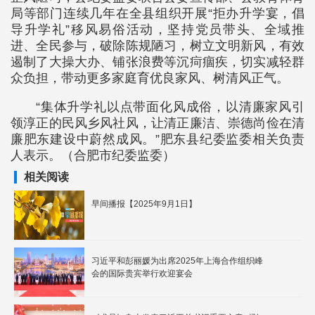
局等部门连续几年在全县组织开展“拒办升学宴，倡
导升学礼”移风易俗活动，坚持党员带头、全域推
进、全民参与，破除陈规陋习，树立文明新风，有效
遏制了大操大办、铺张浪费等沉疴痼疾，切实减轻群
众负担，带动更多家庭育优良家风、树清风正气。
“集体升学礼以点带面化风成俗，以清廉家风引
领淳正的民风乡风社风，让清正廉洁、崇德尚俭在清
廉肥东建设中蔚然成风。”肥东县纪委监委相关负责
人表示。（合肥市纪委监委）
相关阅读
早间播报【2025年9月1日】
习近平和彭丽媛为出席2025年上海合作组织峰
会的国际贵宾举行欢迎宴会