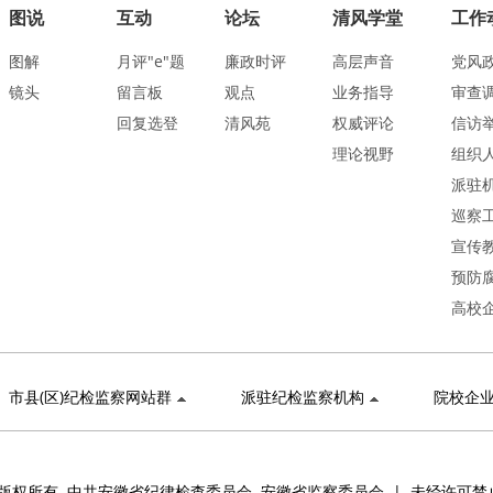
图说
互动
论坛
清风学堂
工作
图解
月评"e"题
廉政时评
高层声音
党风
镜头
留言板
观点
业务指导
审查
回复选登
清风苑
权威评论
信访
理论视野
组织
派驻
巡察
宣传
预防
高校
市县(区)纪检监察网站群
派驻纪检监察机构
院校企
版权所有 中共安徽省纪律检查委员会 安徽省监察委员会 | 未经许可禁