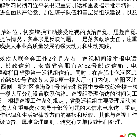
解学习贯彻习近平总书记重要讲话和重要指示批示精神
进全面从严治党、加强班子队伍和基层党组织建设，以
政治站位，切实增强主动接受巡视的政治自觉、思想自觉
提供情况，实事求是反映问题。三是落实政治责任，注
残疾人事业高质量发展的强大动力和生动实践。
疾人联合会工作2个月左右。巡视期间设举报电话：055
接收短信)；邮政信箱：安徽省合肥市A182号邮政信
.cn）巡视巡察栏目省委第一巡视组信箱。同时，在合肥市包河区
南路509号省政务大厦B座一楼大厅南门内侧、庐阳区
西侧、新站区淮海路1号省特殊教育中专学校综合楼一楼
一楼大厅分别设置联系信箱。巡视组受理信访的时间为
月4日。根据巡视工作条例规定，省委巡视组主要受理反映
负责人和重要岗位领导干部等问题的来信来电来访，重点
作纪律和生活纪律等方面的举报和反映。其他与巡视工
级负责、属地管理原则，转交有关单位或部门处理。