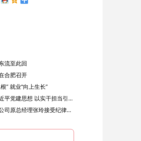
东流至此回
在合肥召开
” 就业“向上生长”
铜陵：深入学习贯彻习近平党建思想 以实干担当引领纪检监察工作高质量发展
安徽省天然气销售有限公司原总经理张玲接受纪律审查和监察调查