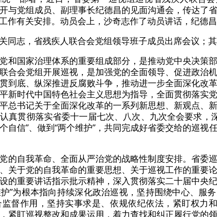
开与党组成员、副理事长纪德昌的见面沟通会，传达了
工作有关安排。动员会上，沙奇志作了动员讲话，纪德昌
关同志，省残疾人联合会党组领导班子成员出席会议；其
党和国家治理体系的重要组成部分，是推动党中央决策
联合会党组开展巡视，是加强党的全面领导、促进政治
贯到底、纵深推进反腐败斗争，推动进一步全面深化改
平新时代中国特色社会主义思想为指导，全面贯彻落实
平总书记关于全面深化改革的一系列新思想、新观点、
认真贯彻落实省委十一届七次、八次、九次全会要求，深
四个自信”、做到“两个维护”，共同完成好省委交给的巡
党的自我革命、全面从严治党的战略性制度安排。省委
、关于党的自我革命的重要思想、关于巡视工作的重要
设的重要讲话指示批示精神，深入贯彻落实二十届中央
个维护”为根本指向持续深化政治巡视，坚持围绕中心、服
监督作用，坚持实事求是、依规依纪依法，紧盯权力和
，紧盯巡视整改和成果运用，着力查找和纠正履行党的