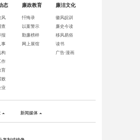
动态
廉政教育
廉洁文化
政风
忏悔录
徽风皖训
调查
以案警示
廉史今读
举报
勤廉榜样
移风易俗
人事
网上展馆
读书
机构
广告·漫画
工作
教育
腐败
企业
业
新闻媒体
止复制或镜像