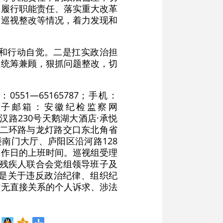
、履行职能责任、落实重大改革
及巡视整改等情况，着力发现和
和行动自觉。二是扛实政治担
重统筹兼顾，狠抓问题整改，切
1—65165787；手机：
箱；电子邮箱：安徽纪检监察网
武汉路230号天鹅湖大酒店·承悦
北二环路与龙灯路交口东北角省
南门大厅、庐阳区沿河路128
工作日的上班时间。巡视组受理
省残疾人联合会党组领导班子及
是关于违反政治纪律、组织纪
作无直接关系的个人诉求、涉法