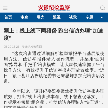
首页
审查
曝光
巡视
视觉
专题
颍上：线上线下同频督 跑出信访办理“加速
度”
05-29 15:26
安徽纪检监察网
“这次培训通过详细解析检举举报平台基层版使
用方法、信访举报件录入操作流程，并采用‘面对
面’指导和‘手把手’培训模式，让大家快速掌握了平台
操作方法，有效提升了信访举报办理处置效率。”近
日，颍上县江店孜镇纪委书记陈思卿参加完培训后说
道。
今年以来，该县纪委监委聚焦提升信访举报办理
质效，打出“线上培训强本领、线下督查促落实、工
作提示补短板”组合拳，推动信访办理驶入“快车道”，
切实提升群众满意度。