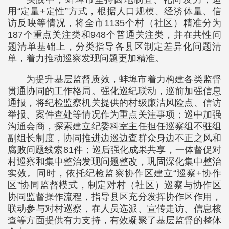
用“定量+定性”方式，根据人口规模、经济体量、信
访反映等情况，将全市1135个村（社区）精准分为
187个重点关注类和948个普通关注类，并在共性问
题清单基础上，分类指导各县区制定差异化问题清
单，着力推动巡察发现问题更加精准。
为提升基层监督质效，蚌埠市着力构建各类监督
贯通协同的工作格局。强化巡纪联动，巡前加强信息
通报，将纪检监察机关提供的村级廉洁风险点、信访
举报、案件查处等情况作为重点关注事项；巡中加强
沟通会商，探索建立纪委科室主任担任巡察组不驻组
副组长制度，协同推进边巡边查群众身边不正之风和
腐败问题线索81件；巡后强化成果共享，一体督促对
村巡察和集中整治发现问题整改，巩固深化集中整治
实效。同时，依托纪检监察协作区建立“巡察+协作
区”协同监督模式，制定对村（社区）巡察与协作区
协同监督操作流程，指导县区充分发挥协作区作用，
联动参与对村巡察，在人员选派、宣传走访、信息核
查等方面提供有力支持，有效凝聚了基层监督的整体