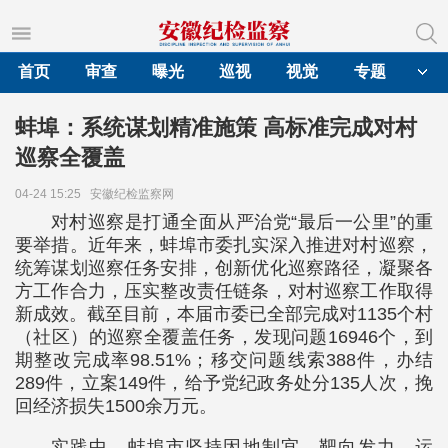
首页
审查
曝光
巡视
视觉
专题
蚌埠：系统谋划精准施策 高标准完成对村
巡察全覆盖
04-24 15:25
安徽纪检监察网
对村巡察是打通全面从严治党“最后一公里”的重
要举措。近年来，蚌埠市委扎实深入推进对村巡察，
统筹谋划巡察任务安排，创新优化巡察路径，凝聚各
方工作合力，压实整改责任链条，对村巡察工作取得
新成效。截至目前，本届市委已全部完成对1135个村
（社区）的巡察全覆盖任务，发现问题16946个，到
期整改完成率98.51%；移交问题线索388件，办结
289件，立案149件，给予党纪政务处分135人次，挽
回经济损失1500余万元。
实践中，蚌埠市坚持因地制宜、靶向发力，运