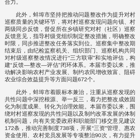
合力。
此外，蚌埠市坚持把推动问题整改作为提升对村
巡察质量的关键环节，将对村巡察发现问题向镇、村
两级同步反馈，督促所在乡镇研究对村（社区）巡察
反馈意见，指导村级党组织制定整改措施，明确整改
时限，同步推进整改任务落实到位。巡察集中整改期
结束后，由纪检监察机关、组织部门、巡察机构共同
对村级巡察整改情况进行“三方联审”和实地评估，构
建“反馈—整改—评估”闭环体系。本届市委以来，推
动解决影响农村产业发展、制约农民增收致富、阻碍
农业综合效益提升等方面问题672个。
此外，蚌埠市着眼标本兼治，注重从巡察发现的
共性问题中深挖根源、举一反三，着力把整改成效固
化为制度成果、转化为治理效能。本届市委以来，围
绕对村巡察发现的共性问题以及制约改革发展的体制
机制问题，向有关党委政府和职能部门移交意见建议
172条，推动完善制度738项，开展“三资”管理、惠农
资金使用、农村党员发展等专项整治90次，有力提升