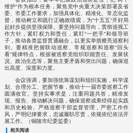
维护”作为根本任务，聚焦党中央重大决策部署及省
委、市委工作要求，加强具体化、精准化、常态化监
督，推动树立和践行正确政绩观，为“十五五”开好局
起好步提供坚强保障。要坚持问题导向，贯彻巡视工
作方针，紧盯权力和责任，紧盯“一把手”和领导班
子，推动各类监督贯通融合，以更实举措擦亮巡察利
剑。要精准把握联动巡察、常规巡察和巡察“回头
看”规律特点，根据被巡察党组织职能责任、发展状
况、政治生态等，聚焦主要矛盾和突出问题，确保巡
出高度、深度和力度。
会议强调，要加强统筹谋划和组织实施，科学谋
划、合理分工、把握节奏，推动十一届市委巡察工作
圆满收官。坚持实事求是，注重同题共答，精准发
现、报告、推动解决问题，确保巡察成果经得起实践
和历史检验。严格巡察干部监督管理，严密工作作
风，严明纪律要求，忠诚履职尽责，依规依纪依法开
展工作。（铜陵市纪委监委）
相关阅读