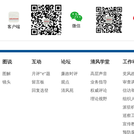
微信
客户端
图说
互动
论坛
清风学堂
工作
图解
月评"e"题
廉政时评
高层声音
党风
镜头
留言板
观点
业务指导
审查
回复选登
清风苑
权威评论
信访
理论视野
组织
派驻
巡察
宣传
预防