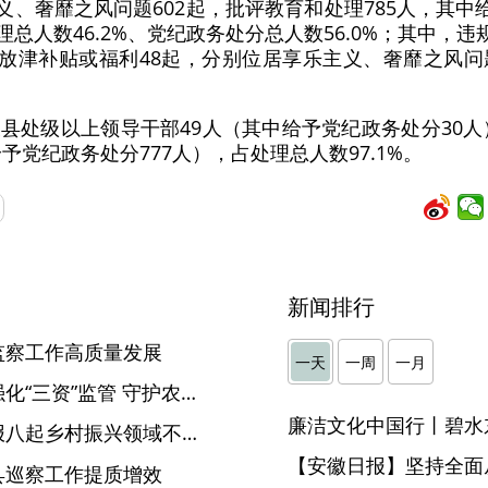
主义、奢靡之风问题602起，批评教育和处理785人，其中
理总人数46.2%、党纪政务处分总人数56.0%；其中，
发放津补贴或福利48起，分别位居享乐主义、奢靡之风
县处级以上领导干部49人（其中给予党纪政务处分30人）
予党纪政务处分777人），占处理总人数97.1%。
新闻排行
监察工作高质量发展
一天
一周
一月
【集中整治在行动】明光：强化“三资”监管 守护农村集体 “家底”
廉洁文化中国行丨碧水
【纪检动态】省纪委监委通报八起乡村振兴领域不正之风和腐败问题典型案例
【安徽日报】坚持全面
县巡察工作提质增效