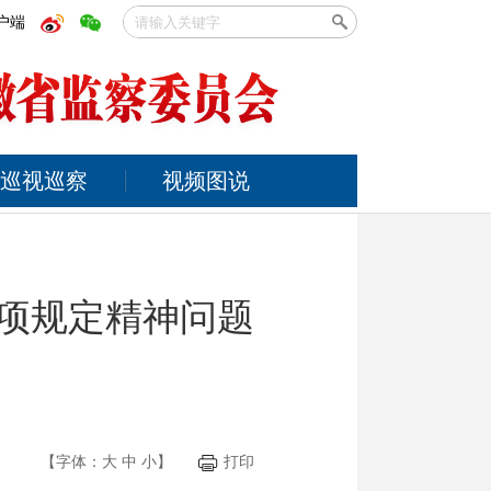
户端
巡视巡察
视频图说
八项规定精神问题
【字体：
大
中
小
】
打印