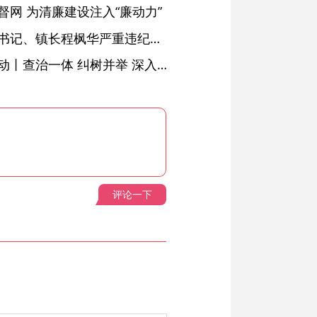
网 为清廉建设注入“廉动力”
绩溪县长安镇原党委副书记、镇长程枫华严重违纪违法被开除党籍和公职
落实五次全会精神见行动丨查治一体 纠树并举 深入推进风腐同查同治
评论一下