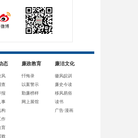
微博
动态
廉政教育
廉洁文化
政风
忏悔录
徽风皖训
调查
以案警示
廉史今读
举报
勤廉榜样
移风易俗
人事
网上展馆
读书
机构
广告·漫画
工作
教育
腐败