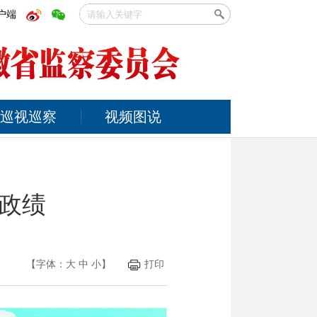
户端
巡视巡察
视频图说
政绩
【字体：
大
中
小
】
打印