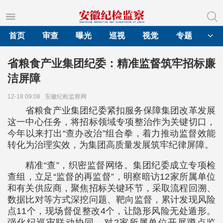
首页
审查
曝光
巡视
视觉
专题
省粮食产业集团纪委：精准监督筑牢招标廉
洁屏障
12-18 09:08
安徽纪检监察网
省粮食产业集团纪委紧扣服务保障集团改革发展
这一中心任务，将招标领域专项整治作为关键切口，
今年以来打出“查办改治”组合拳，着力推动监督效能
转化为治理实效，为集团高质量发展筑牢纪律屏障。
精准“查”，织密监督网络。集团纪委成立专项检
查组，立足“监督的再监督”，明察暗访12家所属单位
和有关供应商，聚焦招标关键环节，采取流程回溯、
数据比对等方式深挖问题、靶向监督，累计发现风险
点11个，现场督促整改4个，让隐形风险无处遁形。
强化纪巡审联动协同，对2家所属单位开展蹲点监