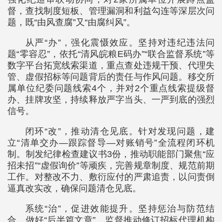
督，查找制度短板、管理漏洞和利益勾连等深层次问
题，既“由风查腐”又“由腐纠风”。
从严“办”，强化震慑效应。坚持对违纪违法问
题“零容忍”，依托“清风皖粮E码办”“联合监督系统”等
数字平台拓宽线索渠道，重点查处违规干预、代理失
管、虚假招标等问题背后的责任与作风问题。移交所
属单位纪委问题线索4个，并对2个重点线索提级督
办、挂牌攻坚，持续释放严字当头、一严到底的强烈
信号。
闭环“改”，推动清仓见底。针对发现问题，建
立“清单交办—跟踪督导—对账销号”全流程闭环机
制。制发纪律检查建议书3份，推动职能部门聚焦“应
招未招”“虚假询价”等顽疾，完善规章制度、规范前期
工作。对整改不力、敷衍应付的严肃追责，以问责倒
逼真改实改，确保问题清仓见底。
系统“治”，促进效能提升。坚持惩治与防范结
合，做好“后半篇文章”。监督推动修订招标代理机构