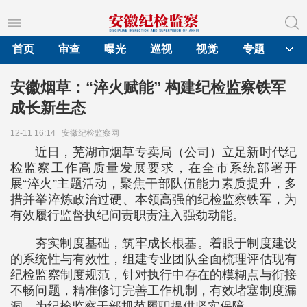
首页
审查
曝光
巡视
视觉
专题
安徽烟草：“淬火赋能” 构建纪检监察铁军
成长新生态
12-11 16:14
安徽纪检监察网
近日，芜湖市烟草专卖局（公司）立足新时代纪
检监察工作高质量发展要求，在全市系统部署开
展“淬火”主题活动，聚焦干部队伍能力素质提升，多
措并举淬炼政治过硬、本领高强的纪检监察铁军，为
有效履行监督执纪问责职责注入强劲动能。
夯实制度基础，筑牢成长根基。着眼于制度建设
的系统性与有效性，组建专业团队全面梳理评估现有
纪检监察制度规范，针对执行中存在的模糊点与衔接
不畅问题，精准修订完善工作机制，有效堵塞制度漏
洞，为纪检监察干部规范履职提供坚实保障。