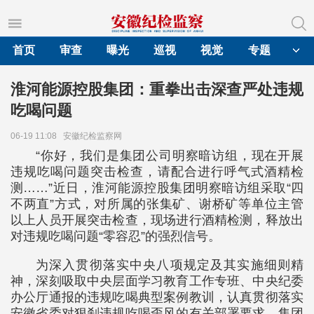
首页
审查
曝光
巡视
视觉
专题
淮河能源控股集团：重拳出击深查严处违规
吃喝问题
06-19 11:08
安徽纪检监察网
“你好，我们是集团公司明察暗访组，现在开展
违规吃喝问题突击检查，请配合进行呼气式酒精检
测……”近日，淮河能源控股集团明察暗访组采取“四
不两直”方式，对所属的张集矿、谢桥矿等单位主管
以上人员开展突击检查，现场进行酒精检测，释放出
对违规吃喝问题“零容忍”的强烈信号。
为深入贯彻落实中央八项规定及其实施细则精
神，深刻吸取中央层面学习教育工作专班、中央纪委
办公厅通报的违规吃喝典型案例教训，认真贯彻落实
安徽省委对狠刹违规吃喝歪风的有关部署要求，集团