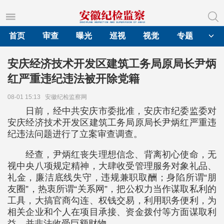
首页
审查
曝光
巡视
视觉
专题
安庆经济技术开发区建筑工务局原局长尹炳
红严重违纪违法被开除党籍
08-01 15:13
安徽纪检监察网
日前，经中共安庆市委批准，安庆市纪委监委对
安庆经济技术开发区建筑工务局原局长尹炳红严重违
纪违法问题进行了立案审查调查。
经查，尹炳红丧失理想信念、背离初心使命，无
视中央八项规定精神，大肆收受管理服务对象礼品、
礼金，廉洁底线失守，违规兼职取酬；身陷所谓“朋
友圈”，热衷所谓“关系网”，把公权力当作谋取私利的
工具，大搞官商勾连、权钱交易，利用职务便利，为
相关企业和个人在项目承接、资金拨付等方面谋取利
益，并非法收受巨额财物。