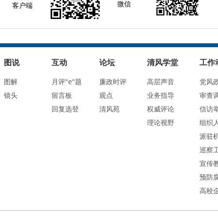
微信
客户端
图说
互动
论坛
清风学堂
工作
图解
月评"e"题
廉政时评
高层声音
党风
镜头
留言板
观点
业务指导
审查
回复选登
清风苑
权威评论
信访
理论视野
组织
派驻
巡察
宣传
预防
高校