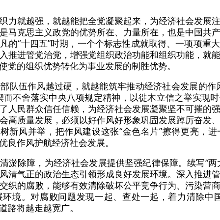
织力就越强，就越能把全党凝聚起来，为经济社会发展
是马克思主义政党的优势所在、力量所在，也是中国共
凡的“十四五”时期，一个个标志性成就取得、一项项重
入推进管党治党，增强党组织政治功能和组织功能，就
使党的组织优势转化为事业发展的制胜优势。
部队伍作风越过硬，就越能筑牢推动经济社会发展的作
锲而不舍落实中央八项规定精神，以徙木立信之举实现
了人民群众信任信赖，为经济社会发展凝聚坚不可摧的
会高质量发展，必须以好作风好形象巩固发展踔厉奋发
、树新风并举，把作风建设这张“金色名片”擦得更亮，
优良作风护航经济社会发展。
清淤除障，为经济社会发展提供坚强纪律保障。续写“两
风清气正的政治生态引领形成良好发展环境。深入推进
交织的腐败，能够有效清除破坏公平竞争行为、污染营
展环境。对腐败问题发现一起、查处一起，着力清除中国
展道路将越走越宽广。