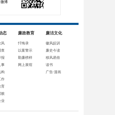
微博
动态
廉政教育
廉洁文化
政风
忏悔录
徽风皖训
调查
以案警示
廉史今读
举报
勤廉榜样
移风易俗
人事
网上展馆
读书
机构
广告·漫画
工作
教育
腐败
企业