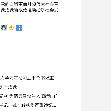
以党的自我革命引领伟大社会革
管党治党新成效推动经济社会发
省委常委会会议强调 深入学习贯彻习近平总书记重要讲话精神 以高质量党建引领高质量发展 梁言顺主持并讲话
从严治党
网 为清廉建设注入“廉动力”
绩溪县长安镇原党委副书记、镇长程枫华严重违纪违法被开除党籍和公职