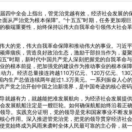
届四中全会上指出，管党治党越有效，经济社会发展的保
全面从严治党为根本保障”。“十五五”时期，任务更加艰
的极端重要性，始终保持以伟大自我革命引领伟大社会
伟大的党，伟大自我革命保障和推动伟大的事业。习近
顽瘴痼疾，营造良好政治生态，激励干部担当作为，凝
四五”时期，新时代中国共产党人深刻把握党的自我革命
业的根本前提，把加强党的建设作为推动事业的根本保
力。经济总量接连跨越110万亿元、120万亿元、130
均国内生产总值连续两年超过1.3万美元。一系列振奋人心
共产党之治开创中国之治新境界，是中国奇迹的核心密码
导就越有力，就越能把准发展航向，为经济社会发展提
社会发展航船注定是一艘巨轮。如何确保航船始终沿着正
领导。实践充分证明，党的领导是党和国家事业不断发展
核心作用。深入推进管党治党，把党的领导贯穿经济社
使党始终成为风雨来袭时全体人民最可靠的主心骨，就