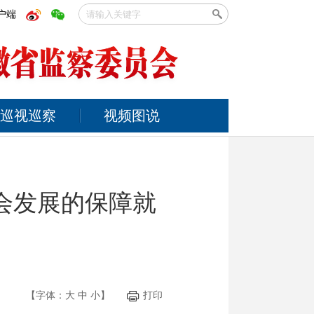
户端
巡视巡察
视频图说
会发展的保障就
【字体：
大
中
小
】
打印