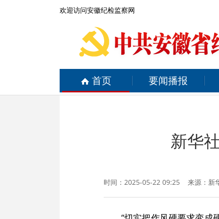
欢迎访问安徽纪检监察网
首页
要闻播报
新华
时间：2025-05-22 09:25 来源：
新
“切实把作风硬要求变成