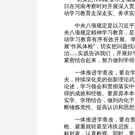
日在河南考察时对开展深入贯
动学习教育走深走实、务求实
中央八项规定是以习近平
央八项规定精神学习教育，是
动学习教育有序有效开展。
展“作风体检”，切实把问题
治……实践告诉我们，开展好
紧密结合起来，努力做到学得
一体推进学查改，要在
夫，持续深化党的创新理论武
论述，学习领会和贯彻落实中
得的成效和经验。要原原本本
实学、学用结合，做到内化于
断锤炼党性、提高认识和思想
一体推进学查改，要在
枪、避重就轻甚至讳疾忌医，
标对表，认真检视。同时，要