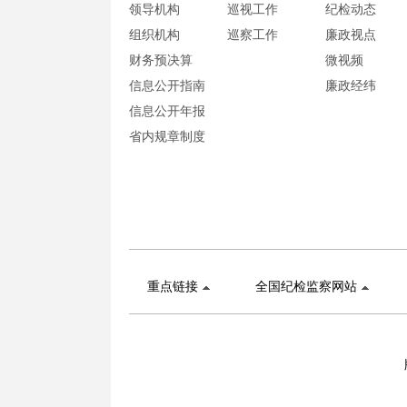
领导机构
巡视工作
纪检动态
组织机构
巡察工作
廉政视点
财务预决算
微视频
信息公开指南
廉政经纬
信息公开年报
省内规章制度
重点链接
全国纪检监察网站