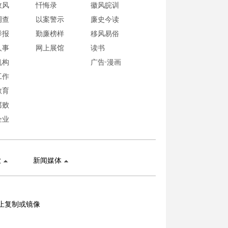
政风
忏悔录
徽风皖训
调查
以案警示
廉史今读
举报
勤廉榜样
移风易俗
人事
网上展馆
读书
机构
广告·漫画
工作
教育
腐败
企业
业
新闻媒体
止复制或镜像