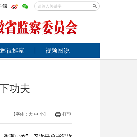
户端
巡视巡察
视频图说
下功夫
【字体：
大
中
小
】
打印
、改有成效”。习近平总书记近