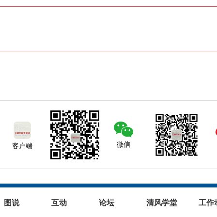
微信
客户端
图说
互动
论坛
清风学堂
工作