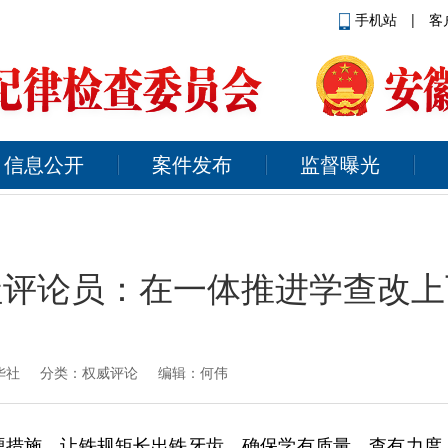
手机站
|
客
信息公开
案件发布
监督曝光
社评论员：在一体推进学查改上
华社
分类：权威评论 编辑：何伟
硬措施、让铁规矩长出铁牙齿，确保学有质量、查有力度