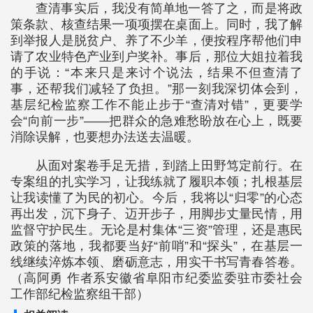
查清事实后，我没有简单地一答了之，而是将政
策条款、核查结果一项项摆在桌面上。同时，我了解
到举报人是脱贫户、养了不少羊，便按程序帮他们申
请了农业特色产业到户奖补。事后，那位大姐拉着我
的手说：“本来只是来讨个说法，结果不但查清了
事，还帮我们减轻了负担。”那一刻我深切体会到，
基层纪检监察工作不能止步于“查清对错”，更要学
会“向前一步”——把群众的急难愁盼放在心上，既要
消除误解，也要想办法送去温暖。
从面对案卷手足无措，到踏上田野笃定前行。在
专案组的扎实学习，让我练就了履职本领；扎根基层
让我读懂了为民的初心。今后，我将以“归零”的心态
再出发，沉下身子、迈开步子，用脚步丈量民情，用
监督守护民生。无论是村集体“三资”管理，还是惠民
政策的落地，我都要当好“前哨”和“探头”，在基层一
线继续淬炼本领、磨砺意志，用实干书写青春答卷。
（高阿勇 作者系安徽省阜阳市纪委监委驻市委社会
工作部纪检监察组干部）