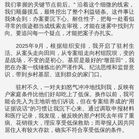
我们掌握的关键节点前后。” 沿着这个细微的线索，
我们顺藤摸瓜，最终挖出了整个利益链条。这件事让
我体会到：办案要沉下心、耐住性子，把每一处看似
寻常的痕迹都当成线索去审视，才能在迷雾中找到方
向。要追问每一个疑点，才能把案子办扎实。
2025年9月，根据组织安排，我开启了驻村生
活。从案头走向田间，从专案组走向村组院坝，变的
是战场，不变的是初心。基层是最好的“墩苗田”，我
把在办案一线锤炼出的严谨作风、纪法思维和监督意
识，带到乡村基层、送到群众的家门口。
驻村不久，一对夫妇怒气冲冲地找到我，反映有
户家庭条件比他们好却吃上了低保。换作以前，我可
能会先入为主地听他们诉说，但在专案组养成的“用
证据说话”的习惯让我沉下心来。通过调取申报材料
和医疗记录，我发现，被反映的那户村民去年得了重
病、花销很大，理应享受低保救助；而举报人因共同
居住人有较大存款，确实不符合享受低保的条件。