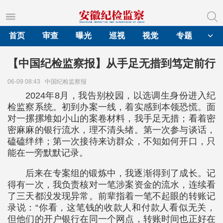
首页
审查
曝光
巡视
视觉
专题
【中国纪检监察报】从手足无措到笃定前行
06-09 08:43
中国纪检监察报
2024年8月，我告别校园，以选调生身份进入纪
检监察系统。初到办案一线，着实感到本领恐慌。面
对一摞摞堆如小山的案卷材料，我手足无措；看着密
密麻麻的银行流水，理不清头绪。第一次参与谈话，
磕磕绊绊；第一次接待来访群众，不知如何开口，只
能在一旁默默记录。
后来在专案组的锻炼中，我逐渐得到了成长。记
得有一次，我负责核对一笔涉案资金的流水，连续看
了三天都没发现异常。前辈指着一笔不起眼的转账记
录说：“你看，这笔钱的收款人和付款人看似无关，
但他们的开户银行在同一个网点，转账时间也正好在