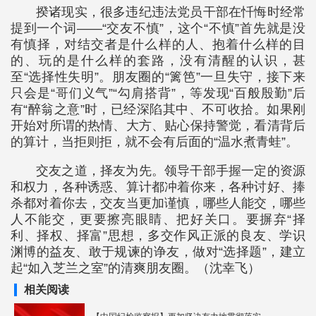
揆诸现实，很多违纪违法党员干部在忏悔时经常
提到一个词——“交友不慎”，这个“不慎”首先就是没
有慎择，对结交者是什么样的人、抱着什么样的目
的、玩的是什么样的套路，没有清醒的认识，甚
至“选择性失明”。朋友圈的“篱笆”一旦失守，接下来
只会是“哥们义气”“勾肩搭背”，等发现“百般殷勤”后
有“醉翁之意”时，已经深陷其中、不可收拾。如果刚
开始对所谓的热情、大方、贴心保持警觉，看清背后
的算计，当拒则拒，就不会有后面的“温水煮青蛙”。
交友之道，择友为先。领导干部手握一定的资源
和权力，各种诱惑、算计都冲着你来，各种讨好、捧
杀都对着你去，交友当更加谨慎，哪些人能交，哪些
人不能交，更要擦亮眼睛、把好关口。要摒弃“择
利、择权、择富”思想，多交作风正派的良友、学识
渊博的益友、敢于规谏的诤友，做对“选择题”，建立
起“如入芝兰之室”的清爽朋友圈。（沈幸飞）
相关阅读