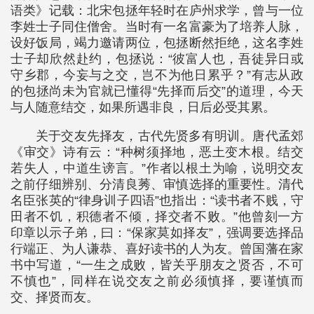
语类》记载：北宋包拯年轻时在庐州求学，曾与一位
李姓士子同住僧舍。当时有一名富豪为了培养人脉，
设好饭局，竭力邀请两位，包拯断然拒绝，这名李姓
士子却欣然赴约，包拯说：“彼富人也，吾徒异日或
守乡郡，今妄与之交，岂不为他日累乎？”有志从政
的包拯尚未为官就已懂得“先择而后交”的道理，今天
与人随意结交，如果所遇非良，日后必受其累。
关于交友先择友，古代先贤多有明训。唐代孟郊
《审交》诗有云：“种树须择地，恶土变木根。结交
若失人，中道生谤言。”作者以根土为喻，说明交友
之前仔细辨别、分清良莠、审慎选择的重要性。清代
名臣张英的“律身训子四语”也指出：“读书者不贱，守
田者不饥，积德者不倾，择交者不败。”他曾刻一方
印章以示子弟，曰：“保家莫如择友”，强调要选择品
行端正、为人谦恭、喜好读书的人为友。曾国藩在家
书中写道，“一生之成败，皆关乎朋友之贤否，不可
不慎也”，同样在说交友之前必须慎择，要谨慎而
交、择贤而友。