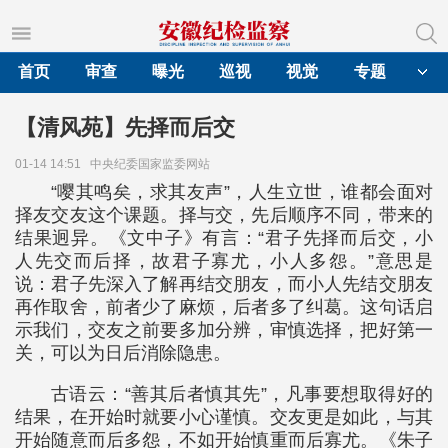
首页
审查
曝光
巡视
视觉
专题
【清风苑】先择而后交
01-14 14:51
中央纪委国家监委网站
“嘤其鸣矣，求其友声”，人生立世，谁都会面对
择友交友这个课题。择与交，先后顺序不同，带来的
结果迥异。《文中子》有言：“君子先择而后交，小
人先交而后择，故君子寡尤，小人多怨。”意思是
说：君子先深入了解再结交朋友，而小人先结交朋友
再作取舍，前者少了麻烦，后者多了纠葛。这句话启
示我们，交友之前要多加分辨，审慎选择，把好第一
关，可以为日后消除隐患。
古语云：“善其后者慎其先”，凡事要想取得好的
结果，在开始时就要小心谨慎。交友更是如此，与其
开始随意而后多怨，不如开始慎重而后寡尤。《朱子