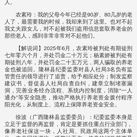
人。
农素玲：我的父母今年已经是90岁、80几岁的老
人了，最需要我的时候，我却来到了这里。也对不起
我丈夫跟女儿，对不起被我们盗用信息套取养老金的
那些老人，感到非常非常对不起他们。
【解说词】2025年6月，农素玲被判处有期徒刑
七年零六个月，并处罚金二十万元；杨素娇被判处有
期徒刑八年，并处罚金二十五万元，两人骗取的养老
金也被追回。隆林县纪委监委对县人社局3名负有监
管责任的领导进行了追责，给予相应处分；制发监察
建议书，督促县人社局自查自纠，建章立制堵塞漏
洞，完善业务经办流程、系统内控制度，消除“一人
通办”等安全隐患，推动严格执行养老资金拨付程序
阳光化，从制度上、流程上保障养老资金安全。
徐波（广西隆林县监委委员）：纪委监委本身是
立足于监督的再监督，肯定是要抓住重点行业部门，
像养老社保这一块，人社局、民政局这两个主体单