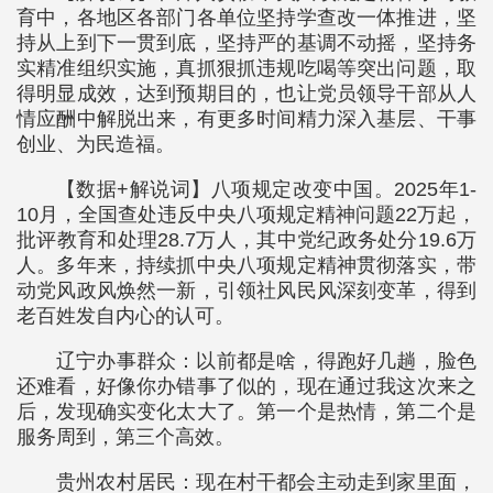
育中，各地区各部门各单位坚持学查改一体推进，坚
持从上到下一贯到底，坚持严的基调不动摇，坚持务
实精准组织实施，真抓狠抓违规吃喝等突出问题，取
得明显成效，达到预期目的，也让党员领导干部从人
情应酬中解脱出来，有更多时间精力深入基层、干事
创业、为民造福。
【数据+解说词】八项规定改变中国。2025年1-
10月，全国查处违反中央八项规定精神问题22万起，
批评教育和处理28.7万人，其中党纪政务处分19.6万
人。多年来，持续抓中央八项规定精神贯彻落实，带
动党风政风焕然一新，引领社风民风深刻变革，得到
老百姓发自内心的认可。
辽宁办事群众：以前都是啥，得跑好几趟，脸色
还难看，好像你办错事了似的，现在通过我这次来之
后，发现确实变化太大了。第一个是热情，第二个是
服务周到，第三个高效。
贵州农村居民：现在村干都会主动走到家里面，