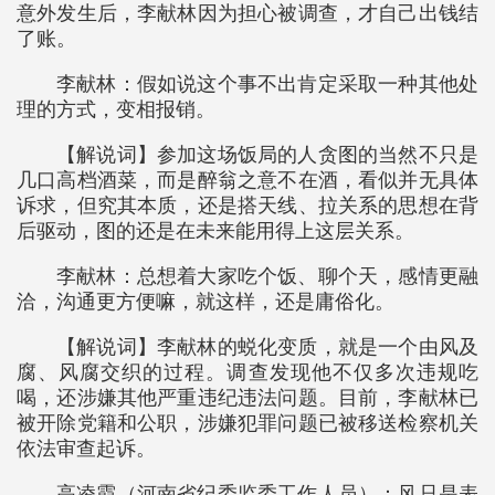
意外发生后，李献林因为担心被调查，才自己出钱结
了账。
李献林：假如说这个事不出肯定采取一种其他处
理的方式，变相报销。
【解说词】参加这场饭局的人贪图的当然不只是
几口高档酒菜，而是醉翁之意不在酒，看似并无具体
诉求，但究其本质，还是搭天线、拉关系的思想在背
后驱动，图的还是在未来能用得上这层关系。
李献林：总想着大家吃个饭、聊个天，感情更融
洽，沟通更方便嘛，就这样，还是庸俗化。
【解说词】李献林的蜕化变质，就是一个由风及
腐、风腐交织的过程。调查发现他不仅多次违规吃
喝，还涉嫌其他严重违纪违法问题。目前，李献林已
被开除党籍和公职，涉嫌犯罪问题已被移送检察机关
依法审查起诉。
高凌霞（河南省纪委监委工作人员）：风只是表