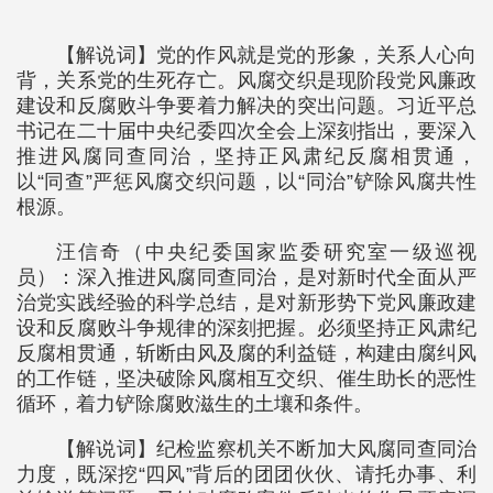
【解说词】党的作风就是党的形象，关系人心向
背，关系党的生死存亡。风腐交织是现阶段党风廉政
建设和反腐败斗争要着力解决的突出问题。习近平总
书记在二十届中央纪委四次全会上深刻指出，要深入
推进风腐同查同治，坚持正风肃纪反腐相贯通，
以“同查”严惩风腐交织问题，以“同治”铲除风腐共性
根源。
汪信奇（中央纪委国家监委研究室一级巡视
员）：深入推进风腐同查同治，是对新时代全面从严
治党实践经验的科学总结，是对新形势下党风廉政建
设和反腐败斗争规律的深刻把握。必须坚持正风肃纪
反腐相贯通，斩断由风及腐的利益链，构建由腐纠风
的工作链，坚决破除风腐相互交织、催生助长的恶性
循环，着力铲除腐败滋生的土壤和条件。
【解说词】纪检监察机关不断加大风腐同查同治
力度，既深挖“四风”背后的团团伙伙、请托办事、利