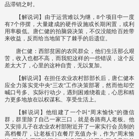
品滞销之时。
【解说词】由于运营难以为继，8个项目中一度
有7个停摆，大量建成的硬件设施或长期闲置，或利
用率极低。唐仁健的拍脑袋决策，不仅没能给百姓带
来收益，反而给当地留下了棘手的后遗症。
唐仁健：西部贫困的农民群众，他们生活那么艰
苦，收入也都不高，而我犯这样的一些错误，这个反
差太大了，心里的这种自责，无以复加。
【解说词】在担任农业农村部部长后，唐仁健本
应全力落实党中央“三农”工作决策部署，然而他却空
喊口号多、实际行动少，遇到困难绕着走，心思和精
力更多地放在以权谋私、享受生活上。
【解说词】他组建了一个叫“周末愉快”的微信
群，群里除了自己一家三口，就是各路商人老板。他
又安排儿子在农业农村部附近开了一家实行会员制的
高档餐厅，让老板们在餐厅充值办卡，作为“周末愉