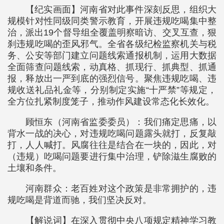
【纪实画面】河南省对此事件深刻反思，组织大
规模针对性同级同类警示教育，开展违规吃喝集中整
治，派出19个督导组全覆盖明察暗访、交叉互查，狠
刹违规吃喝的歪风邪气。全省各级纪检监察机关与税
务、公安等部门建立问题线索通报机制，运用大数据
全面筛查问题线索，动真格、抓现行、抓典型、抓通
报，释放出一严到底的强烈信号。聚焦违规吃喝、违
规收送礼品礼金等，分别制定实施“十严禁”等规定，
全方位扎紧制度笼子，推动作风建设常态化长效化。
顾恒东（河南省监委委员）：我们痛定思痛，以
背水一战的决心，对违规吃喝问题露头就打，反复敲
打，人人喊打。风腐往往是结合在一块的，因此，对
（违规）吃喝问题要进行集中治理，铲除滋生腐败的
土壤和条件。
河南群众：老百姓对这个政策是非常拥护的，违
规吃喝是背道而驰，我们坚决反对。
【解说词】在深入贯彻中央八项规定精神学习教