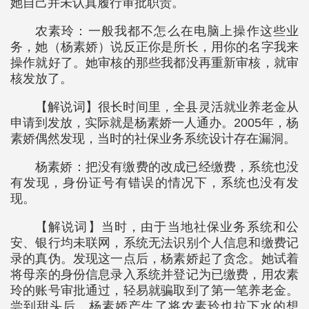
她自己并未认真履行审批职责。
农素玲：一般我都不怎么在电脑上操作这些业
务，她（杨素娇）说反正你是所长，用你的名字我来
操作就好了。她审核的那些我都没再重新审核，就审
核发放了。
【解说词】很长时间里，全县灵活就业养老金从
申请到发放，实际就是杨素娇一人通办。2005年，杨
素娇偶然发现，当时的社保业务系统设计存在漏洞。
杨素娇：把没有缴费的改成已经缴费，系统也没
有发现，身份证号有错误的情况下，系统也没有发
现。
【解说词】当时，由于当地社保业务系统和公
安、银行均未联网，系统无法识别个人信息和缴费记
录的真伪。发现这一点后，杨素娇起了贪念。她试着
将母亲的身份信息录入系统并登记为已缴费，用农素
玲的账号审批通过，轻易就骗取到了第一笔养老金。
尝到甜头后，杨素娇产生了将农素玲也拉下水的想