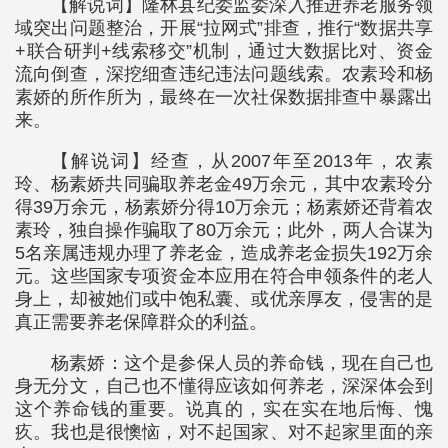
【解说词】隆林县纪委监委深入推进养老服务领
域突出问题整治，开展“拉网式”排查，推行“数据共享
+联合研判+线索移交”机制，通过大数据比对、资金
流向倒查，深挖细查违纪违法问题线索。农素玲和杨
素娇的所作所为，最终在一次社保数据排查中暴露出
来。
【解说词】经查，从2007年至2013年，农素
玲、杨素娇共同骗取养老金49万余元，其中农素玲分
得39万余元，杨素娇分得10万余元；杨素娇还背着农
素玲，独自操作骗取了80万余元；此外，两人合谋为
5名亲属违规办理了养老金，造成养老金损失192万余
元。这些国家专项资金本应用在符合申领条件的老人
身上，却被她们或中饱私囊、或优亲厚友，侵害的是
真正需要养老保障群众的利益。
杨素娇：这个是参保人员的养命钱，现在自己也
身无分文，自己也不懂得应该如何养老，深深体会到
这个养命钱的重要。说真的，实在实在地后悔、愧
疚。我也是很懊恼，对不起国家、对不起家里面的亲