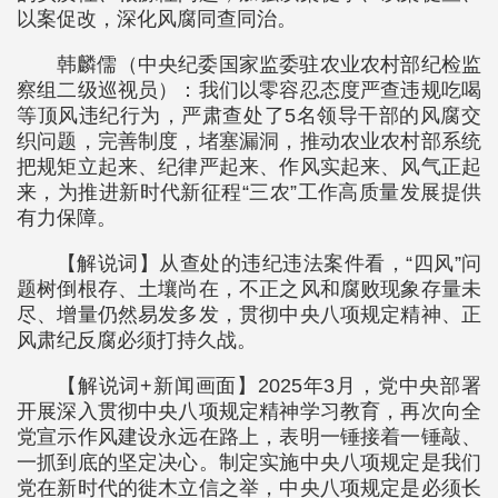
以案促改，深化风腐同查同治。
韩麟儒（中央纪委国家监委驻农业农村部纪检监
察组二级巡视员）：我们以零容忍态度严查违规吃喝
等顶风违纪行为，严肃查处了5名领导干部的风腐交
织问题，完善制度，堵塞漏洞，推动农业农村部系统
把规矩立起来、纪律严起来、作风实起来、风气正起
来，为推进新时代新征程“三农”工作高质量发展提供
有力保障。
【解说词】从查处的违纪违法案件看，“四风”问
题树倒根存、土壤尚在，不正之风和腐败现象存量未
尽、增量仍然易发多发，贯彻中央八项规定精神、正
风肃纪反腐必须打持久战。
【解说词+新闻画面】2025年3月，党中央部署
开展深入贯彻中央八项规定精神学习教育，再次向全
党宣示作风建设永远在路上，表明一锤接着一锤敲、
一抓到底的坚定决心。制定实施中央八项规定是我们
党在新时代的徙木立信之举，中央八项规定是必须长