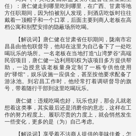
任）：唐仁健走到哪里吃到哪里，在广西、甘肃等地
方任职期间，因为怕被别人发现，到酒店吃饭时往往
戴着一顶帽子和一个口罩，后面主要到商人老板在高
档公寓和别墅安排的隐蔽场所吃喝。
【解说词】唐仁健在甘肃省任职期间，陇南市宕
昌县由他包联督导，他却在这里为自己备下了一处吃
喝玩乐的场所。一名老板在当地打造“山湾梦谷”高端
民宿项目，唐仁健一边利用职权为该项目多方提供帮
助，一边授意该老板量身定制了一栋专供他使用
的“驿馆”，娱乐设施一应俱全，甚至按他要求配备了
游泳池。到宕昌工作时，他经常打着调研督导的旗
号，带着随行干部到这里吃喝玩乐。
唐仁健：违规吃喝也好，玩乐也好，那会儿就老
想着这类事，其实最后还是消磨你的意志，这样在工
作的努力程度上、履职尽责的力度上，就会悄然发生
一些变化，更多的是（为）自己考虑。
【解说词】享受着不法商人提供的美味佳肴，怎