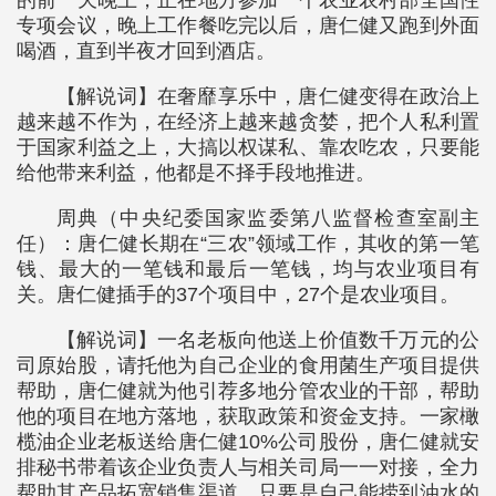
专项会议，晚上工作餐吃完以后，唐仁健又跑到外面
喝酒，直到半夜才回到酒店。
【解说词】在奢靡享乐中，唐仁健变得在政治上
越来越不作为，在经济上越来越贪婪，把个人私利置
于国家利益之上，大搞以权谋私、靠农吃农，只要能
给他带来利益，他都是不择手段地推进。
周典（中央纪委国家监委第八监督检查室副主
任）：唐仁健长期在“三农”领域工作，其收的第一笔
钱、最大的一笔钱和最后一笔钱，均与农业项目有
关。唐仁健插手的37个项目中，27个是农业项目。
【解说词】一名老板向他送上价值数千万元的公
司原始股，请托他为自己企业的食用菌生产项目提供
帮助，唐仁健就为他引荐多地分管农业的干部，帮助
他的项目在地方落地，获取政策和资金支持。一家橄
榄油企业老板送给唐仁健10%公司股份，唐仁健就安
排秘书带着该企业负责人与相关司局一一对接，全力
帮助其产品拓宽销售渠道。只要是自己能捞到油水的