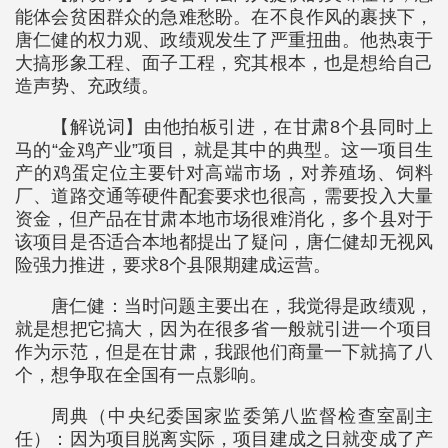
能体会贫困群众的急难愁盼。在不良作风的裹挟下，
唐仁健的权力观、政绩观发生了严重扭曲。他热衷于
大搞形象工程、面子工程，究其根本，也是想给自己
造声势、充政绩。
【解说词】由他拍板引进，在甘肃8个县同时上
马的“金鸡产业”项目，就是其中的典型。这一项目生
产的鸡蛋定位主要针对高端市场，对养殖场、饲料
厂、道路交通等硬件配套要求也很高，需要投入大量
资金，但产品在甘肃本地市场很难消化，多个县对于
该项目是否适合本地都提出了疑问，唐仁健却无视风
险强力推进，要求8个县限期建成运营。
唐仁健：当时问题主要出在，我觉得是政绩观，
就是想把它搞大，因为在很多省一般就引进一个项目
作为示范，但是在甘肃，我跟他们商量一下就搞了八
个，想争取在全国有一点影响。
周典（中央纪委国家监委第八监督检查室副主
任）：因为项目脱离实际，项目建成之日就变成了产