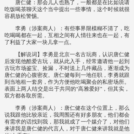
唐仁健：那会儿人也熟了，一般都是在比如说请
吃饭喝茶聊天这个当中提出一些事情，这个时候就很
容易放松警惕。
李勇（涉案商人）：有些事界限模糊不清了，吃
吃喝喝都在一起，互相之间有人情往来也在一起，有
了利益了大家一块儿拿一点。
【解说词】李勇是北京一名古玩商，认识唐仁健
后发现他酷爱古玩，就从此入手，经常邀请他一起到
古玩市场鉴宝、捡漏，不时送上几件藏品，逐渐成为
唐仁健的心腹密友。唐仁健每到一地任职，李勇就跟
到当地租一套房，作为方便他吃喝聚会的私密场所。
表面上两人结交是出于共同的“高雅爱好”，但其实，
双方都各取所需。
李勇（涉案商人）：唐仁健在这个位置上，那么
说我跟他比较亲近，我周围还有好多朋友，他们都会
有需求的话找到我，那我就成了一个媒介了，对他们
来讲我是唐仁健的代言人，对于唐仁健来讲我就是他