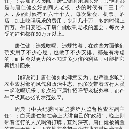
任）：参加的人员除了唐仁健的亲属以外，其他的都
是与唐仁健交好的商人老板，少的时候有二三十个
人，多的时候有五六十个人。每次聚会、机票、酒
店，加上吃喝玩乐的费用，少则几十万，多的时候上
百万。生日宴还成了唐仁健收割老板的盛会，每次收
受的红包都在50万元以上。
唐仁健：违规吃喝、违规旅游，在这些方面他们
确实用了不少心思，也做了不少安排。都是有考虑
的，而且会以更大的不知道多少倍的利益，可能把它
再找补回来。
【解说词】唐仁健如此肆意妄为，也严重影响到
农业农村部的风气和政治生态。他多次带着随行人员
一起吃喝玩乐，多次给下属打招呼帮老板办事，都产
生了极其恶劣的示范效应。
周典（中央纪委国家监委第八监督检查室副主
任）：白天唐仁健在会上大讲自己的“政绩”，晚上则
带着随行的人员喝酒打牌，直到深夜。唐仁健被留置
的前一天晚上，正在地方参加一个农业农村部全国性