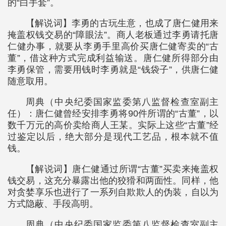
的“白手套”。
【解说词】李勇的古玩生意，也成了唐仁健用来
掩盖权钱交易的“障眼法”。商人老板通过李勇请托唐
仁健办事，就要从李勇手里高价买唐仁健寄卖的“古
董”，借这种方式完成利益输送。唐仁健所得部分由
李勇保管，需要用钱时李勇就是“钱袋子”，供唐仁健
随意取用。
周典（中央纪委国家监委第八监督检查室副主
任）：唐仁健曾经安排李勇将90件所谓的“古董”，以
数千万元的高价卖给商人王某。实际上这些“古董”经
过鉴定以后，绝大部分是现代工艺品，根本就不值
钱。
【解说词】唐仁健通过所谓“古董”买卖来掩盖权
钱交易，这充分暴露出他的狡猾和两面性。同样，他
对贪婪享乐也进行了一系列自欺欺人的伪装，自以为
方式隐蔽、手段高明。
周典（中央纪委国家监委第八监督检查室副主