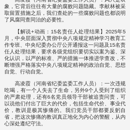
象，它背后往往有大量的腐败问题隐藏。李献林被采
取留置措施之后，我们查处的一些腐败问题也都说明
了风腐同查同治的必要性。
【解说+动画：15名责任人处理结果】2025年5
月，中央层面深入贯彻中央八项规定精神学习教育工
作专班、中央纪委办公厅公开通报这一问题及15名责
任人处理结果，要求各级党组织要切实以案为鉴、深
化认识，以严的标准、严的措施一体推进学查改，不
断增强严格落实中央八项规定精神的政治自觉、思想
自觉、行动自觉。
高凌霞（河南省纪委监委工作人员）：一次违规
吃喝，有一个人失去了生命，另外9个人受到了组织
的严肃处理，还有6名党员领导干部被追责问责，可
以说他们付出了巨大的代价，包括生命代价、事业代
价，教训是极其惨痛的。我们党员干部都要反躬自
省，把这次惨痛的教训真正地化为内心的警醒，从内
心深处遵纪守法。