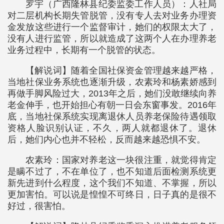
罗宇（广西隆林县纪委监委工作人员）：人社局
对二层机构长期失管脱管，没有专人去对业务办理资
金发放这些进行一个监督审计，她们的权限太大了，
没有人进行监管，所以就造成了这两个人在办理养老
业务过程中，长期有一个脱管的状态。
【解说词】随着全国社保资金管理越来越严格，
当地社保业务系统也逐渐升级，农素玲和杨素娇感到
再做手脚风险过大，2013年之后，她们没敢继续向养
老金伸手，也开始担心有朝一日会东窗事发。2016年
底，当地社保系统实现离退休人员养老保险待遇领取
资格人脸识别认证，不久，两人就都退休了。退休
后，她们内心也并不轻松，反而越来越恐惧不安。
农素玲：国家对养老这一块很注重，就觉得肯定
是瞒不过了，不在单位了，也不知道后面检测系统更
新先进到什么程度，这个我们不知道、不掌握，所以
更加害怕。可以说是惶惶不可终日，日子真的是很不
好过，很害怕。