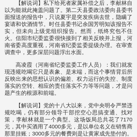
【解说词】私下给死者家属补偿之后，李献林自
以为能就此掩盖问题了。第二天县委政法委向县委书
面报送的报告中，只说夏宇是突发疾病去世，隐瞒了
宴请和饮酒情节。时任县委书记余国芳明知该报告不
实，但未向上级党组织报告。然而，纸终究包不住
火。信阳市纪委监委很快接到了相关反映并上报，河
南省委高度重视，河南省纪委监委提级办理。在审查
调查中，更多深层问题浮出水面。
高凌霞（河南省纪委监委工作人员）：我们就发
现违规吃喝它只是表象、是末端，而这个事情背后所
反映出来的思想认识的偏差、权力运行的失控、制度
落实的空转、相应的责任落实不力等等问题，才是问
题产生的根源和前端。
【解说词】党的十八大以来，党中央明令严禁违
规吃喝，仍有部分领导干部挖空心思搞变通、找对
策，李献林就是一个典型。这场饭局总共花了7170
元，其中买酒用了4000多元，是以单位名义在销售商
那里挂账；3000多元的餐费则是让黄家成先垫付的。