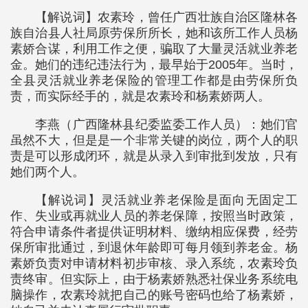
【解说词】农素玲，曾任广西壮族自治区隆林各
族自治县人社局原劳保所所长，她和该所工作人员杨
素娇合谋，利用工作之便，骗取了大量灵活就业养老
金。她们的违纪违法行为，最早始于2005年。当时，
全县灵活就业养老保险的管理工作都是由劳保所负
责，而实际经手的，就是农素玲和杨素娇两人。
李燕（广西隆林县纪委监委工作人员）：她们官
虽然不大，但是是一个非常关键的岗位，两个人的职
责是可以形成闭环，就是从录入到审批到发放，只有
她们两个人。
【解说词】灵活就业养老保险是面向无固定工
作、失业或再就业人员的养老保障，按照当时政策，
符合申请条件者提供证明材料、缴纳相应保费，经劳
保所审批通过，到退休年龄即可每月领到养老金。杨
素娇负责对申请材料初步审核、录入系统，农素玲负
责终审。但实际上，由于杨素娇熟悉社保业务系统电
脑操作，农素玲就把自己的账号密码也给了杨素娇，