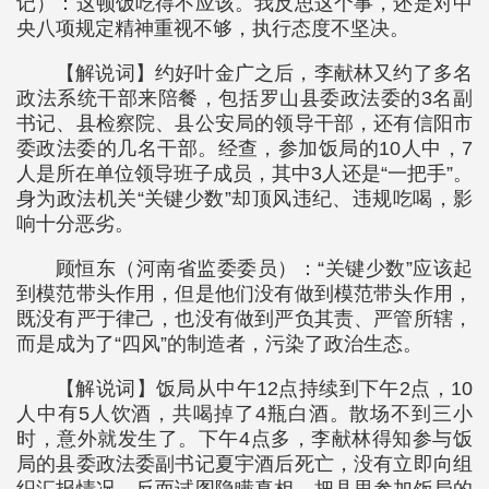
记）：这顿饭吃得不应该。我反思这个事，还是对中
央八项规定精神重视不够，执行态度不坚决。
【解说词】约好叶金广之后，李献林又约了多名
政法系统干部来陪餐，包括罗山县委政法委的3名副
书记、县检察院、县公安局的领导干部，还有信阳市
委政法委的几名干部。经查，参加饭局的10人中，7
人是所在单位领导班子成员，其中3人还是“一把手”。
身为政法机关“关键少数”却顶风违纪、违规吃喝，影
响十分恶劣。
顾恒东（河南省监委委员）：“关键少数”应该起
到模范带头作用，但是他们没有做到模范带头作用，
既没有严于律己，也没有做到严负其责、严管所辖，
而是成为了“四风”的制造者，污染了政治生态。
【解说词】饭局从中午12点持续到下午2点，10
人中有5人饮酒，共喝掉了4瓶白酒。散场不到三小
时，意外就发生了。下午4点多，李献林得知参与饭
局的县委政法委副书记夏宇酒后死亡，没有立即向组
织汇报情况，反而试图隐瞒真相，把县里参加饭局的