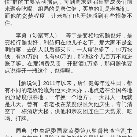
快”群的主要活动据点，每到周末就召集群成员们前
来聚会吃喝。组局的是唐仁健，买单的则是老板们。
而他的贪婪程度，让老板们也开始感到有些招架不
住。
李勇（涉案商人）：等于是变相地索贿也好，是
变相行贿也好，利益归在他儿子名下。那大家不是全
明白嘛，去的人以后都买卡，一人甭说多了，10万块
钱，有20万的，也有50万的，那他这个几百万不就进
账了嘛。在那消费又贵，开瓶酒1万多，那问题他要
点说得开一瓶这个，也得喝。
【解说词】2011年以来，唐仁健每年过生日，都
有不同的老板轮流为他大操大办，地点选在全国各地
的旅游度假胜地，一年换一个地方，一大群人一玩就
是几天。曾有一名老板在某度假区为他庆生，专门清
空了一栋酒店大楼，供他和亲友团连住三天赏景、吃
喝、打牌。
周典（中央纪委国家监委第八监督检查室副主