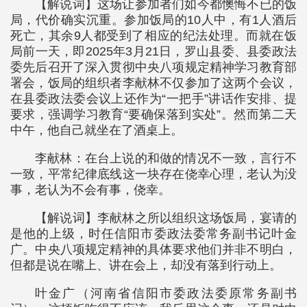
【解说词】这场让参加者们如今都懊悔不已的饭
局，代价确实沉重。参加饭局的10人中，有1人酒后
死亡，其余9人都受到了相应的纪法处理。而就在饭
局前一天，即2025年3月21日，罗山县委、县委政法
委先后召开了深入贯彻中央八项规定精神学习教育部
署会，饭局的组织者李献林不仅参加了这两个会议，
在县委政法委会议上还作为“一把手”讲话作安排、提
要求，强调学习教育“要确保落到实处”。然而第二天
中午，他自己就坐在了酒桌上。
李献林：在台上说的和做的情况不一致，言行不
一致，平常纪律底线这一块存在侥幸心理，老认为没
事，老认为不会有事，侥幸。
【解说词】李献林之所以组织这场饭局，宴请的
是他的上级，时任信阳市委政法委常务副书记叶金
广。中央八项规定精神的具体要求他们并非不明白，
但都是说在嘴上、讲在会上，却没有落到行动上。
叶金广（河南省信阳市委政法委原常务副书