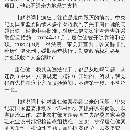
项目，他都不遗余力地鼎力支持。
【解说词】疯狂，往往是走向毁灭的前奏。中央
纪委国家监委陆续从多个渠道收到了关于唐仁健的问
题反映，经党中央批准，对唐仁健立案审查调查并采
取留置措施。2024年11月，唐仁健被开除党籍和公
职。2025年9月，经法院一审公开宣判，以受贿罪判
处唐仁健死刑，缓期两年执行，剥夺政治权利终身，
并处没收个人全部财产。
唐仁健：我其实违法犯罪，都是从吃喝问题，从
违反（中央）八项规定（精神）开始的。所以，我觉
得首先是在这个方面慎始慎初，不跨第一步、不动第
一念。
【解说词】针对唐仁健案暴露出来的问题，中央
纪委国家监委推动农业农村部切实抓好以案促改、以
案促治工作。农业农村部党组会同中央纪委国家监委
驻农业农村部纪检监察组找准、查实、挖深唐仁健案
的实质性、根源性问题，加强以案促学、以案促查、