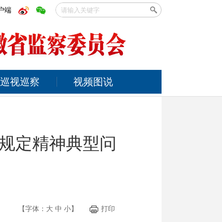
户端
巡视巡察
视频图说
规定精神典型问
【字体：
大
中
小
】
打印