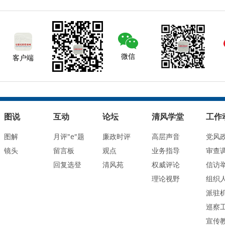
微信
客户端
图说
互动
论坛
清风学堂
工作
图解
月评"e"题
廉政时评
高层声音
党风
镜头
留言板
观点
业务指导
审查
回复选登
清风苑
权威评论
信访
理论视野
组织
派驻
巡察
宣传