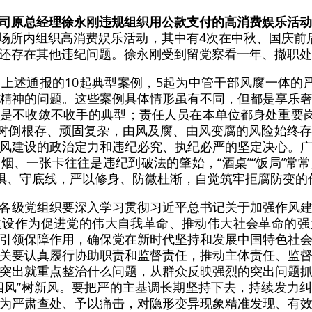
司原总经理徐永刚违规组织用公款支付的高消费娱乐活动
等场所内组织高消费娱乐活动，其中有4次在中秋、国庆前后
还存在其他违纪问题。徐永刚受到留党察看一年、撤职处
上述通报的10起典型案例，5起为中管干部风腐一体的
精神的问题。这些案例具体情形虽有不同，但都是享乐
是不收敛不收手的典型；责任人员在本单位都身处重要岗
题树倒根存、顽固复杂，由风及腐、由风变腐的风险始终
风建设的政治定力和违纪必究、执纪必严的坚定决心。
烟、一张卡往往是违纪到破法的肇始，“酒桌”“饭局”常
戒惧、守底线，严以修身、防微杜渐，自觉筑牢拒腐防变的作
各级党组织要深入学习贯彻习近平总书记关于加强作风
建设作为促进党的伟大自我革命、推动伟大社会革命的强
引领保障作用，确保党在新时代坚持和发展中国特色社
关要认真履行协助职责和监督责任，推动主体责任、监
突出就重点整治什么问题，从群众反映强烈的突出问题
四风”树新风。要把严的主基调长期坚持下去，持续发力
为严肃查处、予以痛击，对隐形变异现象精准发现、有