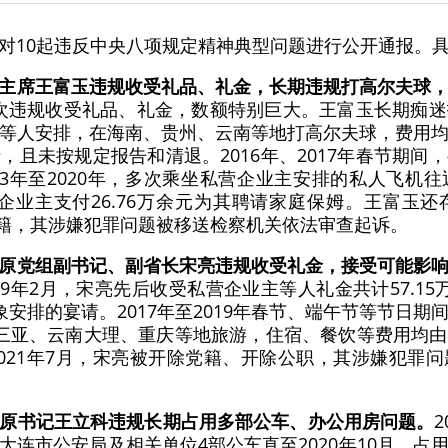
对10起违反中央八项规定精神典型问题进行公开通报。
主席王富玉违规收受礼品、礼金，长期违规打高尔夫球
富玉多次违规收受礼品、礼金，数额特别巨大。王富玉长期痴
等人安排，在海南、贵州、云南等地打高尔夫球，费用
，且未按规定报告和清退。2016年、2017年春节期间
13年至2020年，多次乘坐私营企业主安排的私人飞机
私营企业主支付26.76万余元为其聘请家庭保姆。王富
除党籍，其涉嫌犯罪问题被移送检察机关依法审查起诉。
原党组副书记、副省长宋亮违规收受礼金，接受可能影
019年2月，宋亮先后收受私营企业主等人礼金共计57.15万余
安排的宴请。2017年至2019年春节、端午节等节日
三亚、云南大理、重庆等地旅游，住宿、餐饮等费用均
021年7月，宋亮被开除党籍、开除公职，其涉嫌犯罪
原书记王立科违规长期占用多部公车、办公用房问题。
大连市公安局及相关单位4部公车直至2020年10月，占