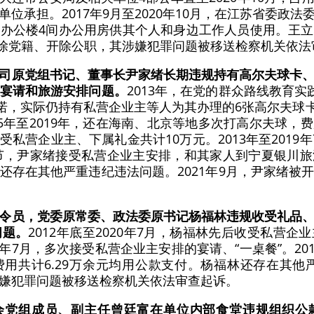
位承担。2017年9月至2020年10月，在江苏省委政
办公楼4间办公用房供其个人和身边工作人员使用。王
被开除党籍、开除公职，其涉嫌犯罪问题被移送检察机关依
司原党组书记、董事长尹家绪长期违规持有高尔夫球卡
宴请和旅游安排问题。
2013年，在党的群众路线教育
诺，实际仍持有私营企业主等人为其办理的6张高尔夫球卡
15年至2019年，还在海南、北京等地多次打高尔夫球，
次收受私营企业主、下属礼金共计10万元。2013年至201
庆节，尹家绪接受私营企业主安排，和其家人到宁夏银川
还存在其他严重违纪违法问题。2021年9月，尹家绪被
令员，党委原常委、政法委原书记杨福林违规收受礼品
问题。
2012年底至2020年7月，杨福林先后收受私营
021年7月，多次接受私营企业主安排的宴请、“一桌餐”。20
用共计6.29万余元均用公款支付。杨福林还存在其他严重
嫌犯罪问题被移送检察机关依法审查起诉。
会党组成员、副主任曾廷富在单位内部食堂违规组织公