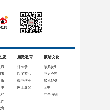
微博
动态
廉政教育
廉洁文化
政风
忏悔录
徽风皖训
调查
以案警示
廉史今读
举报
勤廉榜样
移风易俗
人事
网上展馆
读书
机构
广告·漫画
工作
教育