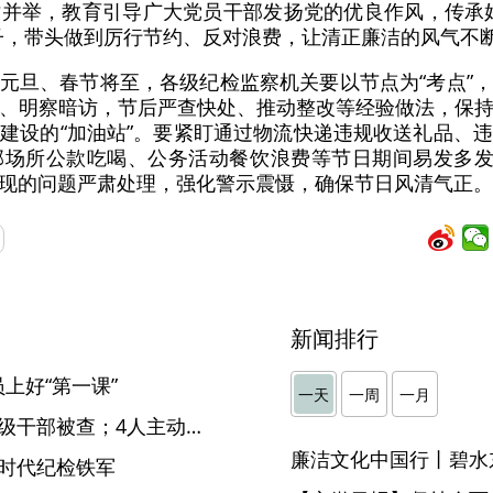
并举，教育引导广大党员干部发扬党的优良作风，传承
子，带头做到厉行节约、反对浪费，让清正廉洁的风气不
元旦、春节将至，各级纪检监察机关要以节点为“考点”
、明察暗访，节后严查快处、推动整改等经验做法，保
建设的“加油站”。要紧盯通过物流快递违规收送礼品、
场所公款吃喝、公务活动餐饮浪费等节日期间易发多发
现的问题严肃处理，强化警示震慑，确保节日风清气正。
新闻排行
上好“第一课”
一天
一周
一月
【一周地市纪检动态】1名处级干部被查；4人主动投案
廉洁文化中国行丨碧水
新时代纪检铁军