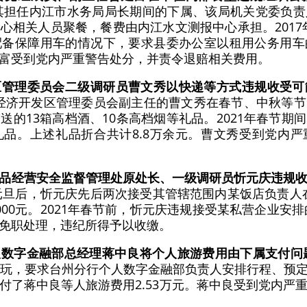
排其担任内江市水务局局长期间的下属、该局机关党委负
相关人员聚餐，餐费由内江水文测报中心承担。2017年
配备保障用车的情况下，要求县委办公室以租用公务用车
富受到党内严重警告处分，并责令退赔相关费用。
区管理委员会二级调研员曹文秀以快递等方式违规收受可
，时任经济开发区管理委员会副主任的曹文秀在春节、中秋等
送的13箱高档酒、10条高档烟等礼品。2021年春节期
品。上述礼品折合共计8.8万余元。曹文秀受到党内
品经营安全监督管理处原处长、一级调研员忻元庆违规
年元旦后，忻元庆先后两次接受其管辖范围内某饭店负责人
00元。2021年春节前，忻元庆违规接受某私营企业安排
免职处理，违纪所得予以收缴。
人数字金融部总经理蒋中良将个人旅游费用由下属支付问
游玩，要求台州分行个人数字金融部负责人安排行程、预
付了蒋中良等人旅游费用2.53万元。蒋中良受到党内严