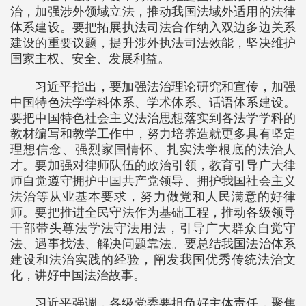
治，加强涉外领域立法，推动我国法域外适用的法律
体系建设。要把拓展执法司法合作纳入双边多边关系
建设的重要议题，提升涉外执法司法效能，坚决维护
国家主权、安全、发展利益。
习近平指出，要加强法治理论研究和宣传，加强
中国特色法学学科体系、学术体系、话语体系建设。
要把中国特色社会主义法治思想落实到各法学学科的
教材编写和教学工作中，努力培养造就更多具有坚定
理想信念、强烈家国情怀、扎实法学根底的法治人
才。要加强对律师队伍的政治引领，教育引导广大律
师自觉遵守拥护中国共产党领导、拥护我国社会主义
法治等从业基本要求，努力做党和人民满意的好律
师。要把推进全民守法作为基础工程，推动各级领导
干部带头尊法学法守法用法，引导广大群众自觉守
法、遇事找法、解决问题靠法。要总结我国法治体系
建设和法治实践的经验，阐发我国优秀传统法治文
化，讲好中国法治故事。
习近平强调，各级党委要担负好主体责任，聚焦