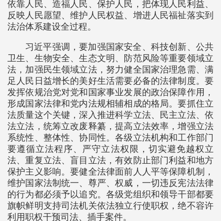
依靠人民、造福人民、保护人民，把体现人民利益、
反映人民愿望、维护人民权益、增进人民福祉落实到
法治体系建设全过程。
习近平强调，要加强国家安全、科技创新、公共
卫生、生物安全、生态文明、防范风险等重要领域立
法，加强民生领域立法，努力健全国家治理急需、满
足人民日益增长的美好生活需要必备的法律制度。要
发挥依规治党对党和国家事业发展的政治保障作用，
形成国家法律和党内法规相辅相成的格局。要抓住立
法质量这个关键，深入推进科学立法、民主立法、依
法立法，统筹立改废释纂，提高立法效率，增强立法
系统性、整体性、协同性。各级立法机构和工作部门
要遵循立法程序、严守立法权限，切实避免越权立
法、重复立法、盲目立法，有效防止部门利益和地方
保护主义影响。要健全法律面前人人平等保障机制，
维护国家法制统一、尊严、权威，一切违反宪法法律
的行为都必须予以追究。各级党组织和领导干部都要
旗帜鲜明支持司法机关依法独立行使职权，绝不容许
利用职权干预司法、插手案件。