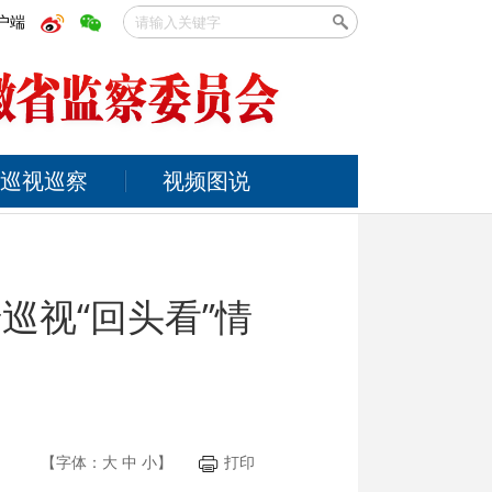
户端
巡视巡察
视频图说
巡视“回头看”情
【字体：
大
中
小
】
打印