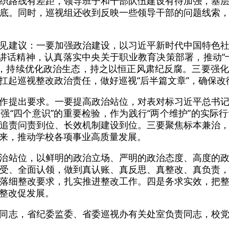
织路线有差距，领导班子和干部队伍建设有待加强，基
底。同时，巡视组还收到反映一些领导干部的问题线索
见建议：一要加强政治建设，以习近平新时代中国特色
要讲话精神，认真落实中央关于职业教育决策部署，推动“
”，持续优化政治生态，持之以恒正风肃纪反腐。三要强
扛起巡视整改政治责任，做好巡视“后半篇文章”，确保改
作提出要求。一要提高政治站位，对表对标习近平总书
强“四个意识”的重要检验，作为践行“两个维护”的实际
追责问责到位、长效机制建设到位。三要聚焦标本兼治
来，推动学校各项事业高质量发展。
治站位，以鲜明的政治立场、严明的政治态度、高度的
受、全面认领，做到真认账、真反思、真整改、真负责
落细整改要求，扎实推进整改工作。四是务求实效，把
整改促发展。
同志，省纪委监委、省委巡视办有关处室负责同志，校