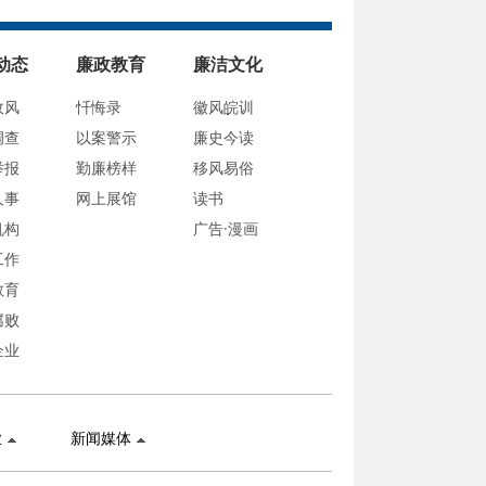
动态
廉政教育
廉洁文化
政风
忏悔录
徽风皖训
调查
以案警示
廉史今读
举报
勤廉榜样
移风易俗
人事
网上展馆
读书
机构
广告·漫画
工作
教育
腐败
企业
业
新闻媒体