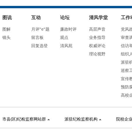
图说
互动
论坛
清风学堂
工作
图解
月评"e"题
廉政时评
高层声音
党风
镜头
留言板
观点
业务指导
审查
回复选登
清风苑
权威评论
信访
理论视野
组织
派驻
巡察
宣传
预防
高校
市县(区)纪检监察网站群
派驻纪检监察机构
院校企