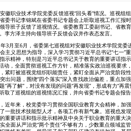
安徽职业技术学院党委反馈巡视“回头看”情况。巡视组
省委书记李锦斌在省委书记专题会上听取巡视工作汇报
领导班子反馈了巡视情况。省委教育工委副书记、省教
。李方泽主持向领导班子反馈会议并作表态发言。
21年3月至6月，省委第七巡视组对安徽职业技术学院党委
会主义思想为指导，深入学习贯彻习近平总书记“七一”
指示精神，特别是习近平总书记关于教育的重要讲话指
践活动，全面贯彻巡视工作方针，精准落实政治巡视要求，
，紧盯被巡视党组织职能责任，紧盯全面从严治党阶段
突出问题，围绕“四个落实”深入查找政治偏差，重点加
“再了解”，对没有发现的问题“再发现”，形成有力“再
听取了巡视组的巡视情况汇报，并向省委书记专题会报告
，近年来，校党委学习贯彻全国职业教育大会精神，加
了一批技术技能型人才，各项工作有新气象。巡视也发
的重要讲话和指示批示精神及中央关于职业教育的重大
实全面从严治党“两个责任”不够有力，少数重点领域监