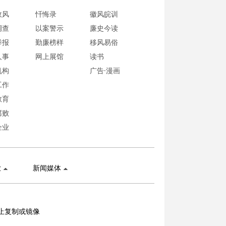
政风
忏悔录
徽风皖训
调查
以案警示
廉史今读
举报
勤廉榜样
移风易俗
人事
网上展馆
读书
机构
广告·漫画
工作
教育
腐败
企业
业
新闻媒体
止复制或镜像