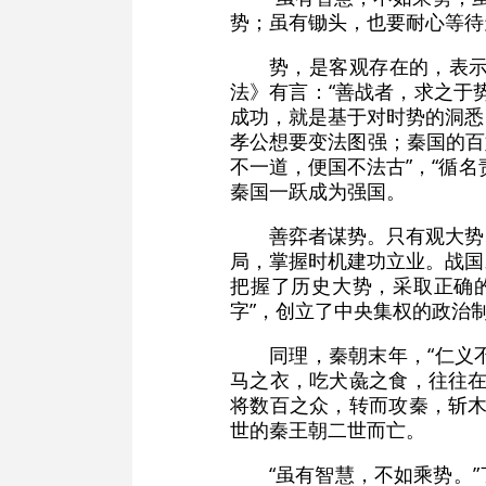
势；虽有锄头，也要耐心等待
势，是客观存在的，表
法》有言：“善战者，求之于
成功，就是基于对时势的洞悉
孝公想要变法图强；秦国的百
不一道，便国不法古”，“循
秦国一跃成为强国。
善弈者谋势。只有观大势
局，掌握时机建功立业。战国
把握了历史大势，采取正确的
字”，创立了中央集权的政治
同理，秦朝末年，“仁义
马之衣，吃犬彘之食，往往在
将数百之众，转而攻秦，斩木
世的秦王朝二世而亡。
“虽有智慧，不如乘势。