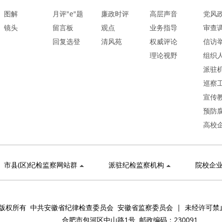
图解
月评"e"题
廉政时评
高层声音
党风
镜头
留言板
观点
业务指导
审查
回复选登
清风苑
权威评论
信访
理论视野
组织
派驻
巡察
宣传
预防
高校
市县(区)纪检监察网站群
派驻纪检监察机构
院校企
版权所有 中共安徽省纪律检查委员会 安徽省监察委员会 | 未经许可禁
合肥市包河区中山路1号 邮政编码：230091