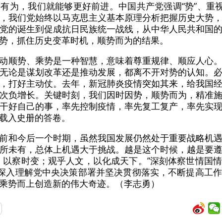
有为，我们就能够更好前进。中国共产党强调“势”、重视
，我们党始终以马克思主义基本原理分析把握历史大势
党的诞生到促成抗日民族统一战线，从中华人民共和国
势，抓住历史变革时机，顺势而为的结果。
动顺势、乘势是一种智慧，意味着尊重规律、顺应人心
无论是谋划改革还是推动发展，都离不开对势的认知。
，打好主动仗。去年，新冠肺炎疫情突如其来，给我国
次负增长。关键时刻，我们因时因势，顺势而为，精准
干好自己的事，率先控制疫情，率先复工复产，率先实
载入史册的答卷。
前和今后一个时期，虽然我国发展仍然处于重要战略机
所未有，总体上机遇大于挑战。越是这个时候，越是要
，以察时变；观乎人文，以化成天下。”深刻体察世情国
，深入理解党中央决策部署并坚决贯彻落实，不断提高工
乘势而上创造新的伟大奇迹。（李志勇）