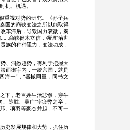
时机、机遇。
很重视对势的研究。《孙子兵
，秦国的商鞅变法之所以能取得
等改革滞后，导致国力衰微，秦
……商鞅徙木立信，强调“治世
旧贵族的种种阻力，变法功成，
态势、洞悉趋势，有利于把握大
长策而御宇内，一统六国，就是
四海一”，“器械同量，同书文
政之下，老百姓生活悲惨，穿牛
向。陈胜、吴广“率疲弊之卒，
刘邦、项羽等豪杰并起，不可一
住历史发展规律和大势，抓住历