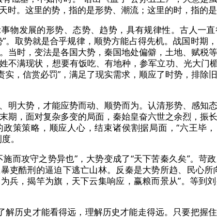
天时。这里的势，指的是形势、潮流；这里的时，指的是
示事物发展的形势、态势、趋势，具有规律性。古人一直
势”。取势就是合乎规律，顺势方能占得先机。战国时期
。当时，变法是各国大势，秦国地处偏僻，土地、赋税
姓不满现状，想要有饭吃、有地种，参军立功、光大门楣
名责实，信赏必罚”，满足了现实需求，顺应了时势，排除
、明大势，才能应势而动、顺势而为。认清形势、感知
末期，面对复杂多变的局面，秦始皇奋六世之余烈，振
政策策略，顺应人心，结束诸侯割据局面，“六王毕，
制度。
不施而攻守之势异也”，大势变成了“天下苦秦久矣”。苛
暴吏酷刑的逼迫下逃亡山林。反秦是大势所趋、民心所
为兵，揭竿为旗，天下云集响应，赢粮而景从”。等到
”了解历史才能看得远，理解历史才能走得远。只要把握