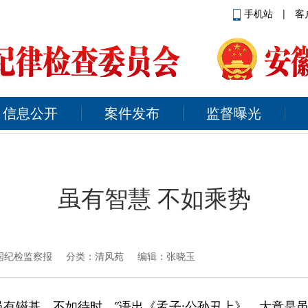
手机站
|
客
信息公开
案件发布
监督曝光
虽有智慧 不如乘势
国纪检监察报
分类：清风苑 编辑：张晓玉
虽有镃基，不如待时。”语出《孟子·公孙丑上》，大意是