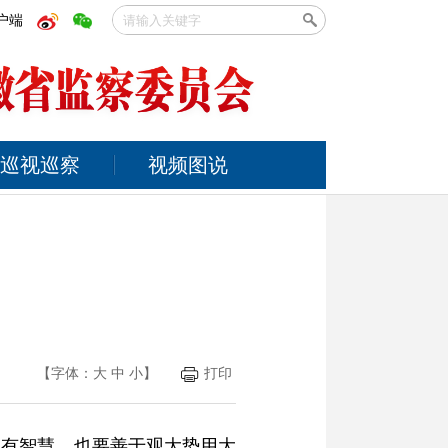
户端
巡视巡察
视频图说
【字体：
大
中
小
】
打印
虽有智慧，也要善于观大势用大